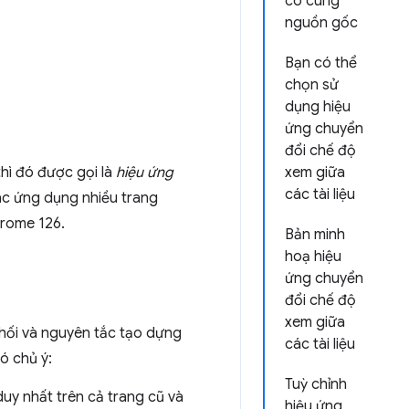
có cùng
nguồn gốc
Bạn có thể
chọn sử
dụng hiệu
ứng chuyển
đổi chế độ
thì đó được gọi là
hiệu ứng
xem giữa
các tài liệu
ác ứng dụng nhiều trang
hrome 126.
Bản minh
hoạ hiệu
ứng chuyển
đổi chế độ
xem giữa
khối và nguyên tắc tạo dựng
các tài liệu
có chủ ý:
Tuỳ chỉnh
uy nhất trên cả trang cũ và
hiệu ứng