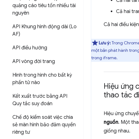
Cả hai tài
quảng cáo tiêu tốn nhiều tài
Cả hai tr
nguyên
Cả hai điều kiện
API Khung hình động dài (Lo
AF)
Lưu ý:
Trong Chrome 1
API điều hướng
một bản phát hành trong 
trong iframe.
API vòng đời trang
Hình trong hình cho bất kỳ
phần tử nào
Hiệu ứng c
thao tác 
Kết xuất trước bằng API
Quy tắc suy đoán
Hiệu ứng chuyển
Chế độ kiểm soát việc chia
nguồn
. Một th
sẻ màn hình bảo đảm quyền
giống nhau.
riêng tư