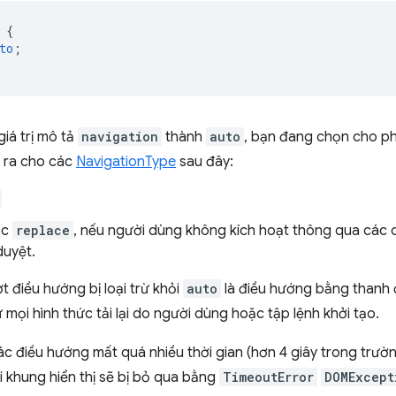
{
to
;
iá trị mô tả
navigation
thành
auto
, bạn đang chọn cho ph
 ra cho các
NavigationType
sau đây:
ặc
replace
, nếu người dùng không kích hoạt thông qua các 
duyệt.
ợt điều hướng bị loại trừ khỏi
auto
là điều hướng bằng thanh 
 mọi hình thức tải lại do người dùng hoặc tập lệnh khởi tạo.
c điều hướng mất quá nhiều thời gian (hơn 4 giây trong trườ
i khung hiển thị sẽ bị bỏ qua bằng
TimeoutError
DOMExcept