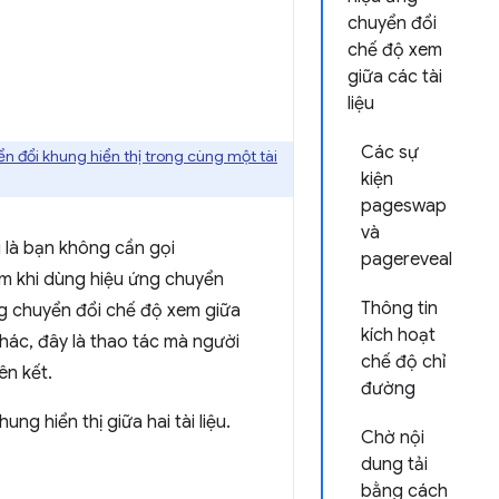
chuyển đổi
chế độ xem
giữa các tài
liệu
Các sự
n đổi khung hiển thị trong cùng một tài
kiện
pageswap
và
u là bạn không cần gọi
pagereveal
m khi dùng hiệu ứng chuyển
Thông tin
ứng chuyển đổi chế độ xem giữa
kích hoạt
khác, đây là thao tác mà người
chế độ chỉ
ên kết.
đường
g hiển thị giữa hai tài liệu.
Chờ nội
dung tải
bằng cách