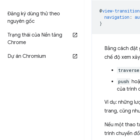
@
view-transition
Đăng ký dùng thử theo
navigation
:
au
nguyên gốc
}
Trạng thái của Nền tảng
Chrome
Bằng cách đặt g
Dự án Chromium
chế độ xem xảy
traverse
push
ho
của trình 
Ví dụ: những lư
trang, cũng như
Nếu một thao tá
trình chuyển đổ