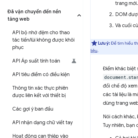
trang mới.
Đã vận chuyển đến nền
DOM được 
tảng web
Và cuối c
API bộ nhớ đệm cho thao
tác tiến
/
lùi không được khôi
Lưu ý:
Để tìm hiểu th
phục
liệu
.
API Áp suất tính toán
Điểm khác biệt 
API tiêu điểm có điều kiện
document.sta
đổi chế độ xem 
Thông tin xác thực phiên
các tài liệu là
được liên kết với thiết bị
dùng trang web
Các gợi ý ban đầu
Nói cách khác, 
API nhận dạng chữ viết tay
Tuy nhiên, bạn 
Hoạt động can thiệp vào