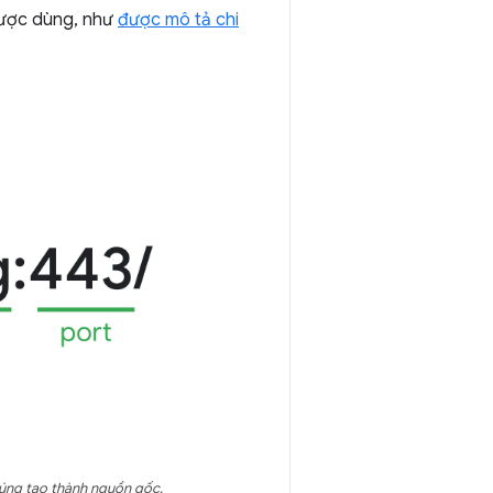
được dùng, như
được mô tả chi
húng tạo thành nguồn gốc.