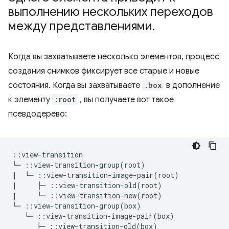
выполнению нескольких переходов
между представлениями
.
Когда вы захватываете несколько элементов, процесс
создания снимков фиксирует все старые и новые
состояния. Когда вы захватываете
.box
в дополнение
к элементу
:root
, вы получаете вот такое
псевдодерево:
::view-transition

└─ ::view-transition-group(root)

|  └─ ::view-transition-image-pair(root)

|     ├─ ::view-transition-old(root)

|     └─ ::view-transition-new(root)

└─ ::view-transition-group(box)

   └─ ::view-transition-image-pair(box)

      ├─ ::view-transition-old(box)
