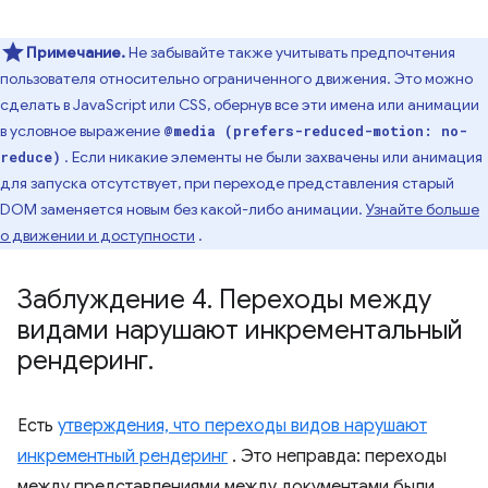
Примечание.
Не забывайте также учитывать предпочтения
пользователя относительно ограниченного движения. Это можно
сделать в JavaScript или CSS, обернув все эти имена или анимации
в условное выражение
@media (prefers-reduced-motion: no-
. Если никакие элементы не были захвачены или анимация
reduce)
для запуска отсутствует, при переходе представления старый
DOM заменяется новым без какой-либо анимации.
Узнайте больше
о движении и доступности
.
Заблуждение 4
.
Переходы между
видами нарушают инкрементальный
рендеринг
.
Есть
утверждения, что переходы видов нарушают
инкрементный рендеринг
. Это неправда: переходы
между представлениями между документами были