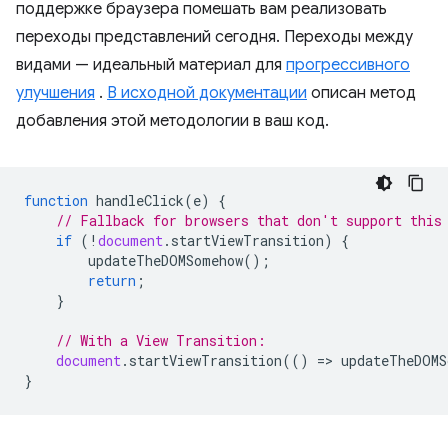
поддержке браузера помешать вам реализовать
переходы представлений сегодня. Переходы между
видами — идеальный материал для
прогрессивного
улучшения
.
В исходной документации
описан метод
добавления этой методологии в ваш код.
function
handleClick
(
e
)
{
// Fallback for browsers that don't support this
if
(
!
document
.
startViewTransition
)
{
updateTheDOMSomehow
();
return
;
}
// With a View Transition:
document
.
startViewTransition
(()
=
>
updateTheDOMS
}