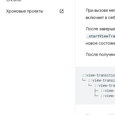
Chrome
При вызове м
Хромовые проекты
включает в се
После заверше
.startViewTr
новое состоян
После получен
::view-transitio