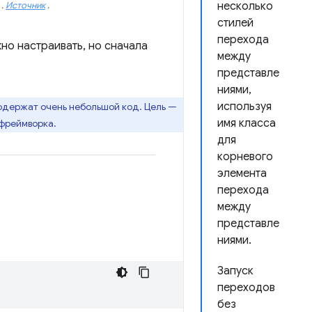
несколько
.
Источник
.
стилей
перехода
жно настраивать, но сначала
между
представле
ниями,
используя
содержат очень небольшой код. Цель —
имя класса
-фреймворка.
для
корневого
элемента
перехода
между
представле
ниями.
Запуск
переходов
без