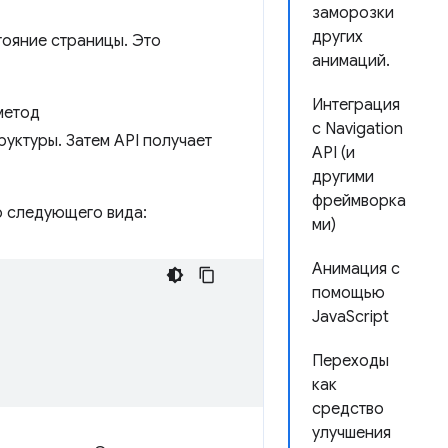
заморозки
других
тояние страницы. Это
анимаций.
Интеграция
метод
с Navigation
уктуры. Затем API получает
API (и
другими
фреймворка
о следующего вида:
ми)
Анимация с
помощью
JavaScript
Переходы
как
средство
улучшения