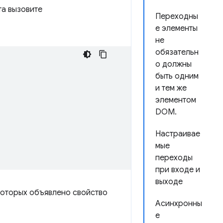
та вызовите
Переходны
е элементы
не
обязательн
о должны
быть одним
и тем же
элементом
DOM.
Настраивае
мые
переходы
при входе и
выходе
 которых объявлено свойство
Асинхронны
е