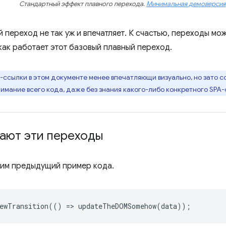
Стандартный эффект плавного перехода.
Минимальная демоверсия
 переход не так уж и впечатляет. К счастью, переходы мо
как работает этот базовый плавный переход.
-ссылки в этом документе менее впечатляющи визуально, но зато 
нимание всего кода, даже без знания какого-либо конкретного SPA
тают эти переходы
им предыдущий пример кода.
ewTransition
(()
=
>
updateTheDOMSomehow
(
data
));