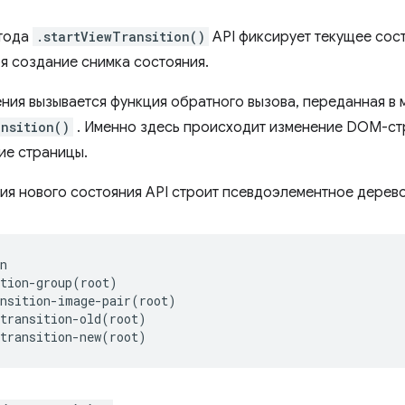
етода
.startViewTransition()
API фиксирует текущее сос
бя создание снимка состояния.
ния вызывается функция обратного вызова, переданная в 
ansition()
. Именно здесь происходит изменение DOM-стр
ие страницы.
ия нового состояния API строит псевдоэлементное дерев
n
