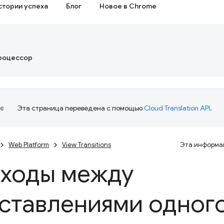
стории успеха
Блог
Новое в Chrome
роцессор
Эта страница переведена с помощью
Cloud Translation API
.
Web Platform
View Transitions
Эта информац
ходы между
ставлениями одного