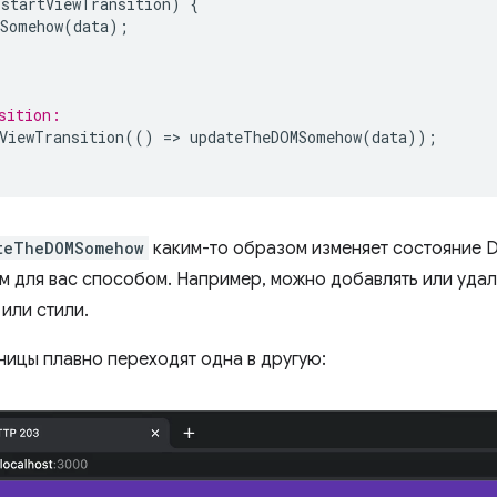
.
startViewTransition
)
{
Somehow
(
data
);
sition:
ViewTransition
(()
=
>
updateTheDOMSomehow
(
data
));
teTheDOMSomehow
каким-то образом изменяет состояние 
 для вас способом. Например, можно добавлять или удаля
или стили.
аницы плавно переходят одна в другую: