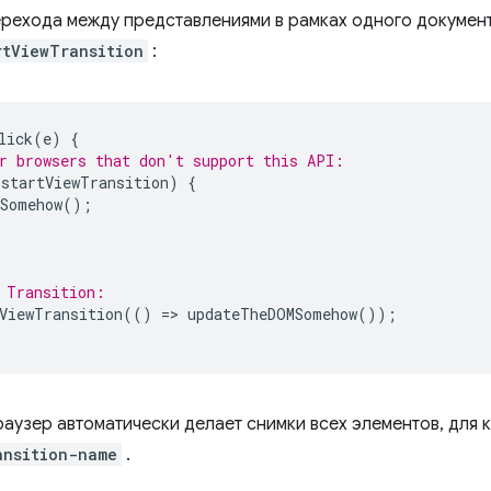
ерехода между представлениями в рамках одного докумен
rtViewTransition
:
lick
(
e
)
{
r browsers that don't support this API:
.
startViewTransition
)
{
Somehow
();
 Transition:
ViewTransition
(()
=
>
updateTheDOMSomehow
());
раузер автоматически делает снимки всех элементов, для
ansition-name
.