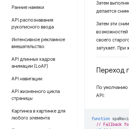
Затем выполня
Ранние намеки
делается сним
API распознавания
Затем эти сни
рукописного ввода
возможностей 
Интенсивное рекламное
своего старог
вмешательство
затухает. При
API длинных кадров
анимации (Lo
AF)
Переход п
API навигации
По умолчанию 
API жизненного цикла
API:
страницы
Картинка в картинке для
любого элемента
function
spaNavi
// Fallback fo