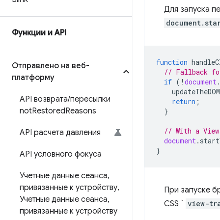
Для запуска п
document.sta
Функции и API
function
handleC
Отправлено на веб-
// Fallback fo
платформу
if
(
!
document
updateTheDOM
API возврата
/
пересылки
return
;
not
Restored
Reasons
}
// With a View
API расчета давления
document
.
start
}
API условного фокуса
Учетные данные сеанса
,
привязанные к устройству
,
При запуске б
Учетные данные сеанса
,
CSS `
view-tr
привязанные к устройству