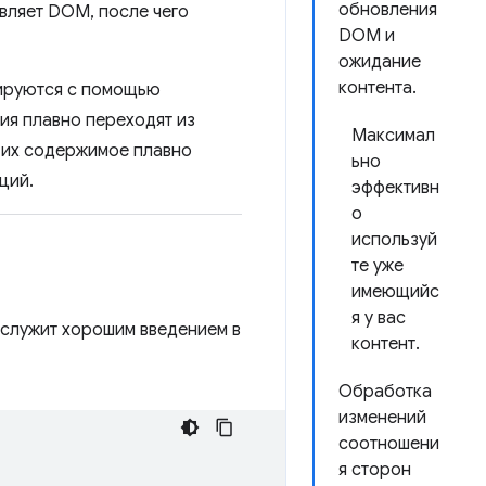
обновления
вляет DOM, после чего
DOM и
ожидание
контента.
мируются с помощью
ия плавно переходят из
Максимал
м их содержимое плавно
ьно
ций.
эффективн
о
используй
те уже
имеющийс
я у вас
 служит хорошим введением в
контент.
Обработка
изменений
соотношени
я сторон