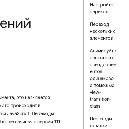
Настройте
переход
жений
Переход
нескольких
элементов
Анимируйте
несколько
псевдоэлем
ентов
одинаково
с помощью
view-
мента, это называется
transition-
 это происходит в
class
ся JavaScript. Переходы
Переходы
rome начиная с версии 111.
отладки