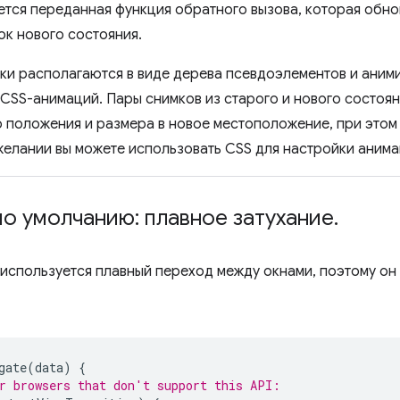
ется переданная функция обратного вызова, которая обно
ок нового состояния.
мки располагаются в виде дерева псевдоэлементов и ани
CSS-анимаций. Пары снимков из старого и нового состоян
о положения и размера в новое местоположение, при это
 желании вы можете использовать CSS для настройки анима
о умолчанию: плавное затухание
.
используется плавный переход между окнами, поэтому он
gate
(
data
)
{
r browsers that don't support this API: