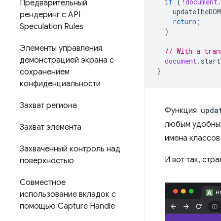
if
(
!
document
Предварительный
updateTheDOM
рендеринг с API
return
;
Speculation Rules
}
Элементы управления
// With a tran
демонстрацией экрана с
document
.
start
}
сохранением
конфиденциальности
Захват региона
Функция
upda
любым удобным
Захват элемента
имена классов 
Захваченный контроль над
И вот так, стр
поверхностью
Совместное
использование вкладок с
помощью Capture Handle