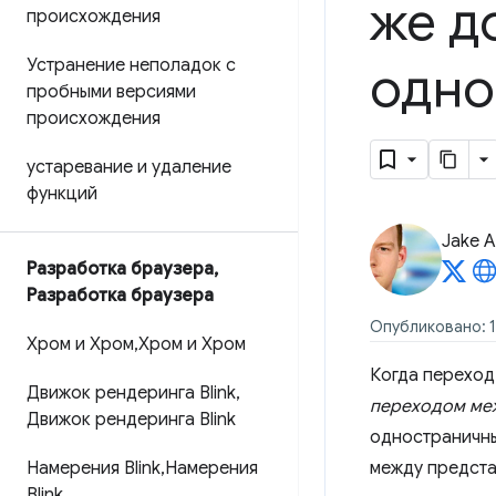
же д
происхождения
Устранение неполадок с
одно
пробными версиями
происхождения
устаревание и удаление
функций
Jake A
Разработка браузера
,
Разработка браузера
Опубликовано: 17
Хром и Хром
,
Хром и Хром
Когда переход
Движок рендеринга Blink
,
переходом меж
Движок рендеринга Blink
одностраничны
Намерения Blink
,
Намерения
между предста
Blink