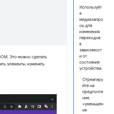
Используйт
е
медиазапро
сы для
изменения
переходов
в
зависимост
и от
DOM. Это можно сделать
состояния
ть элементы, изменять
устройства.
Отреагиру
йте на
предпочте
ние
«уменьшен
ие