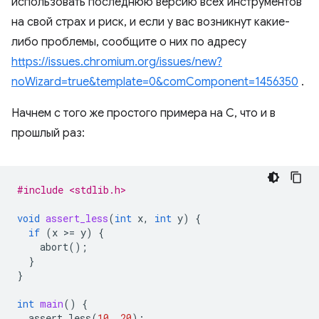
использовать последнюю версию всех инструментов
на свой страх и риск, и если у вас возникнут какие-
либо проблемы, сообщите о них по адресу
https://issues.chromium.org/issues/new?
noWizard=true&template=0&comComponent=1456350
.
Начнем с того же простого примера на C, что и в
прошлый раз:
#include <stdlib.h>
void
assert_less
(
int
x
,
int
y
)
{
if
(
x
>
=
y
)
{
abort
();
}
}
int
main
()
{
assert_less
(
10
,
20
);