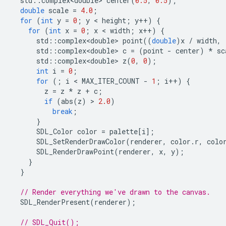
std
::
complex<double>
center
(
0.5
,
0.5
);
double
scale
=
4.0
;
for
(
int
y
=
0
;
y
 < 
height
;
y
++
)
{
for
(
int
x
=
0
;
x
 < 
width
;
x
++
)
{
std
::
complex<double>
point
((
double
)
x
/
width
,
std
::
complex<double>
c
=
(
point
-
center
)
*
sc
std
::
complex<double>
z
(
0
,
0
);
int
i
=
0
;
for
(;
i
 < 
MAX_ITER_COUNT
-
1
;
i
++
)
{
z
=
z
*
z
+
c
;
if
(
abs
(
z
)
 > 
2.0
)
break
;
}
SDL_Color
color
=
palette
[
i
];
SDL_SetRenderDrawColor
(
renderer
,
color
.
r
,
colo
SDL_RenderDrawPoint
(
renderer
,
x
,
y
);
}
}
// Render everything we've drawn to the canvas.
SDL_RenderPresent
(
renderer
);
// SDL_Quit();