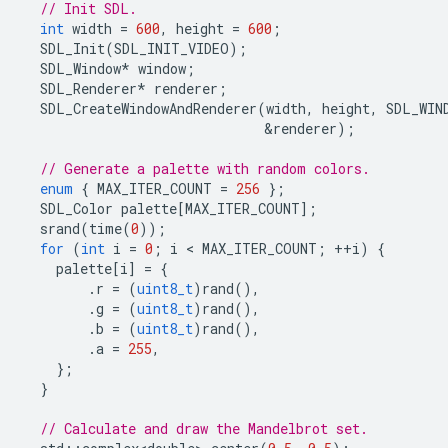
// Init SDL.
int
width
=
600
,
height
=
600
;
SDL_Init
(
SDL_INIT_VIDEO
);
SDL_Window
*
window
;
SDL_Renderer
*
renderer
;
SDL_CreateWindowAndRenderer
(
width
,
height
,
SDL_WIN
&
renderer
);
// Generate a palette with random colors.
enum
{
MAX_ITER_COUNT
=
256
};
SDL_Color
palette
[
MAX_ITER_COUNT
];
srand
(
time
(
0
));
for
(
int
i
=
0
;
i
 < 
MAX_ITER_COUNT
;
++
i
)
{
palette
[
i
]
=
{
.
r
=
(
uint8_t
)
rand
(),
.
g
=
(
uint8_t
)
rand
(),
.
b
=
(
uint8_t
)
rand
(),
.
a
=
255
,
};
}
// Calculate and draw the Mandelbrot set.