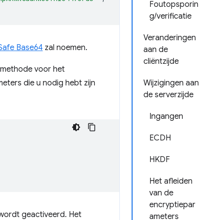
Foutopsporin
g/verificatie
Veranderingen
Safe Base64
zal noemen.
aan de
cliëntzijde
methode voor het
eters die u nodig hebt zijn
Wijzigingen aan
de serverzijde
Ingangen
ECDH
HKDF
Het afleiden
van de
encryptiepar
wordt geactiveerd. Het
ameters