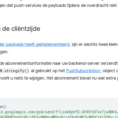
gen dat push-services de payloads tijdens de overdracht niet
de cliëntzijde
er payloads heeft geïmplementeerd,
zijn er slechts twee klei
ngen.
 de abonnementsinformatie naar uw backend-server verzendt, 
N.stringify()
al gebruikt op het
PushSubscription-
object o
hoeft u niets te wijzigen. Het abonnement bevat nu wat extra
on
)
id.googleapis.com/gcm/send/f1LsxkKphfQ:APA91bFUx7ja4BK4
lKORKWlbdgFaBrrPK3ydWAHo4M0gs0i1oEKgPpWC5cW8OCzVrOQRv-1