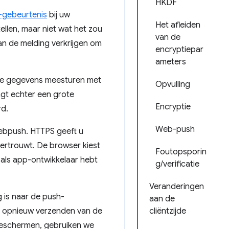
HKDF
'-gebeurtenis
bij uw
Het afleiden
ellen, maar niet wat het zou
van de
van de melding verkrijgen om
encryptiepar
ameters
rige gegevens meesturen met
Opvulling
ngt echter een grote
Encryptie
rd.
Web-push
 webpush. HTTPS geeft u
vertrouwt. De browser kiest
Foutopsporin
 als app-ontwikkelaar hebt
g/verificatie
Veranderingen
 is naar de push-
aan de
het opnieuw verzenden van de
cliëntzijde
 beschermen, gebruiken we