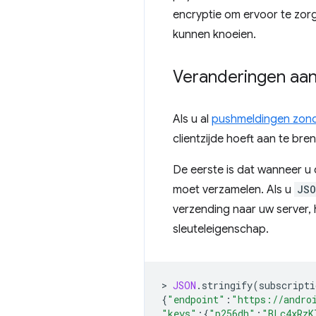
encryptie om ervoor te zor
kunnen knoeien.
Veranderingen aan 
Als u al
pushmeldingen zond
clientzijde hoeft aan te bre
De eerste is dat wanneer u
moet verzamelen. Als u
JSO
verzending naar uw server, 
sleuteleigenschap.
>
JSON
.
stringify
(
subscripti
{
"endpoint"
:
"https://andro
"keys"
:
{
"p256dh"
:
"BLc4xRzK