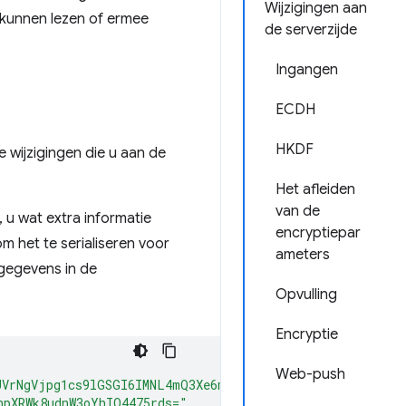
Wijzigingen aan
 kunnen lezen of ermee
de serverzijde
Ingangen
ECDH
HKDF
ne wijzigingen die u aan de
Het afleiden
van de
u wat extra informatie
encryptiepar
m het te serialiseren voor
ameters
 gegevens in de
Opvulling
Encryptie
Web-push
JVrNgVjpg1cs9lGSGI6IMNL4mQ3Xe6mDGxvt_C_gItKYJI9CAx5i_Ss
npXRWk8udnW3oYhIO4475rds="
,