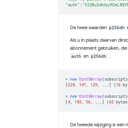
"auth"
:
"5I2Bu2oKdyy9CwL8QV
De twee waarden
p256dh
Als u in plaats daarvan dire
abonnement gebruiken, die 
auth
en
p256dh
.
>
new
Uint8Array
(
subscripti
[
228
,
141
,
129
,
...]
(
16
by
>
new
Uint8Array
(
subscripti
[
4
,
183
,
56
,
...]
(
65
bytes
De tweede wijziging is een