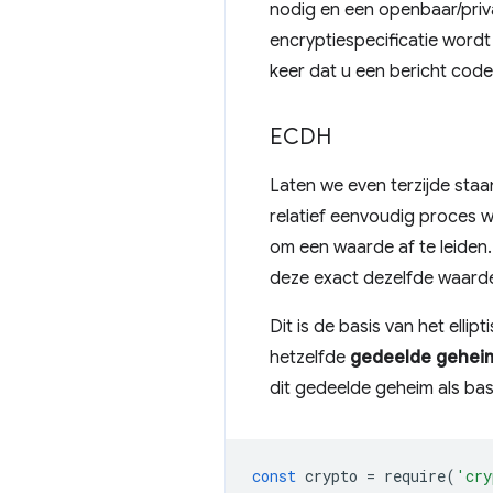
nodig en een openbaar/pri
encryptiespecificatie word
keer dat u een bericht cod
ECDH
Laten we even terzijde staan
relatief eenvoudig proces w
om een ​​waarde af te leiden
deze exact dezelfde waarde
Dit is de basis van het ell
hetzelfde
gedeelde gehei
dit gedeelde geheim als bas
const
crypto
=
require
(
'cry