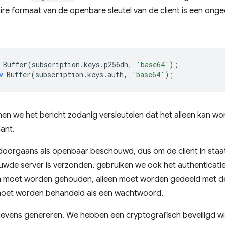
aire formaat van de openbare sleutel van de client is een o
Buffer
(
subscription
.
keys
.
p256dh
,
'base64'
);
w
Buffer
(
subscription
.
keys
.
auth
,
'base64'
);
nen we het bericht zodanig versleutelen dat het alleen kan w
lant.
orgaans als openbaar beschouwd, dus om de cliënt in staat te
uwde server is verzonden, gebruiken we ook het authenticatie
im moet worden gehouden, alleen moet worden gedeeld met de
n moet worden behandeld als een wachtwoord.
vens genereren. We hebben een cryptografisch beveiligd wi