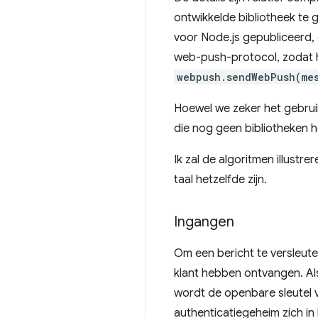
ontwikkelde bibliotheek te 
voor Node.js gepubliceerd, 
web-push-protocol, zodat h
webpush.sendWebPush(me
Hoewel we zeker het gebruik 
die nog geen bibliotheken he
Ik zal de algoritmen illust
taal hetzelfde zijn.
Ingangen
Om een ​​bericht te versle
klant hebben ontvangen. Al
wordt de openbare sleutel v
authenticatiegeheim zich in