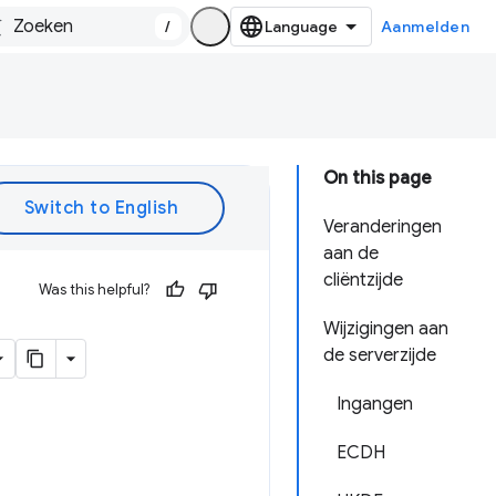
/
Aanmelden
On this page
Veranderingen
aan de
cliëntzijde
Was this helpful?
Wijzigingen aan
de serverzijde
Ingangen
ECDH