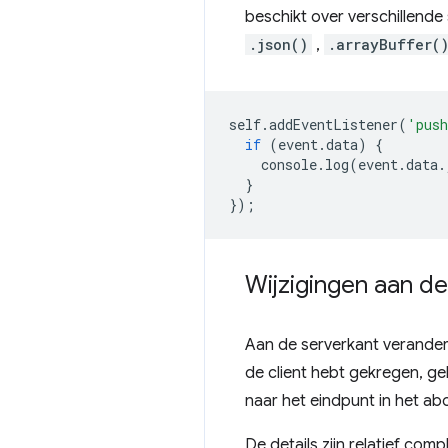
beschikt over verschillend
.json()
,
.arrayBuffer(
self
.
addEventListener
(
'pus
if
(
event
.
data
)
{
console
.
log
(
event
.
data
.
}
});
Wijzigingen aan de
Aan de serverkant verandere
de client hebt gekregen, g
naar het eindpunt in het a
De details zijn relatief comp