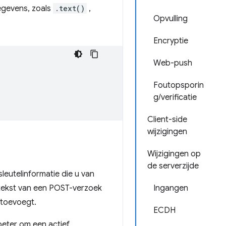
egevens, zoals
.text()
,
Opvulling
Encryptie
Web-push
Foutopsporin
g/verificatie
Client-side
wijzigingen
Wijzigingen op
de serverzijde
leutelinformatie die u van
dtekst van een POST-verzoek
Ingangen
 toevoegt.
ECDH
beter om een ​​actief