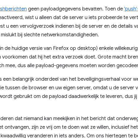
shberichten
geen payloadgegevens bevatten. Toen de
'push
tiveerd, wist u alleen dat de server u iets probeerde te vert
st u een vervolgverzoek indienen bij de server en de details 
 mislukt bij slechte netwerkomstandigheden.
in de huidige versie van Firefox op desktop) enkele willekeu
n voorkomen dat hij het extra verzoek doet. Grote macht bre
zich mee, dus alle payload-gegevens moeten worden gecodee
is een belangrijk onderdeel van het beveiligingsverhaal voor
tie tussen de browser en uw eigen server, omdat u de server 
ordt gebruikt om de payload daadwerkelijk te leveren, dus jij
nderen dat niemand kan meekijken in het bericht dat onderweg
t ontvangen, zijn ze vrij om te doen wat ze willen, inclusief 
 kwaadwillig veranderen in iets anders. Om ons hiertegen te