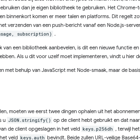
gebruiken dan je eigen bibliotheek te gebruiken. Het Chrome
en binnenkort komen er meer talen en platforms. Dit regelt zow
et verzenden van een push-bericht vanaf een Node.js-server 
ssage, subscription)
.
van een bibliotheek aanbevelen, is dit een nieuwe functie en z
bben. Als u dit voor uzelf moet implementeren, vindt u hier de
reren met behulp van JavaScript met Node-smaak, maar de basi
utelen, moeten we eerst twee dingen ophalen uit het abonneme
s u
JSON.stringify()
op de client hebt gebruikt en dat naa
an de client opgeslagen in het veld
keys.p256dh
, terwijl h
 het veld
keys.auth
bevindt. Beide zullen URL-veilige Base64