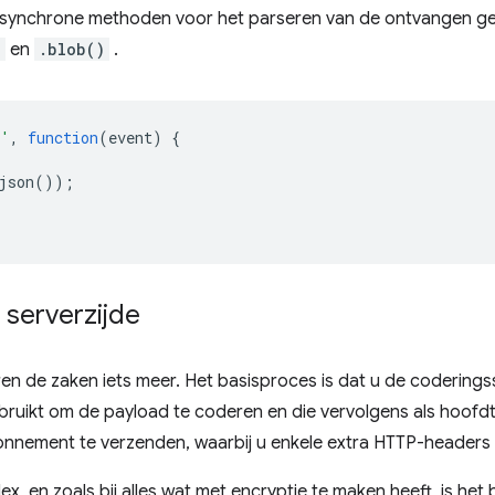
e synchrone methoden voor het parseren van de ontvangen g
)
en
.blob()
.
h'
,
function
(
event
)
{
json
());
 serverzijde
n de zaken iets meer. Het basisproces is dat u de coderingss
ebruikt om de payload te coderen en die vervolgens als hoof
bonnement te verzenden, waarbij u enkele extra HTTP-headers
lex, en zoals bij alles wat met encryptie te maken heeft, is het 