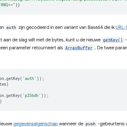
F0NQ=="
}}
en
auth
zijn gecodeerd in een variant van Base64 die ik
URL-
ct aan de slag wilt met de bytes, kunt u de nieuwe
getKey()
-
een parameter retourneert als
ArrayBuffer
. De twee param
on
.
getKey
(
'auth'
));
tes
)
on
.
getKey
(
'p256dh'
));
)
 nieuwe
gegevenseigenschap
wanneer de
push
-gebeurtenis 