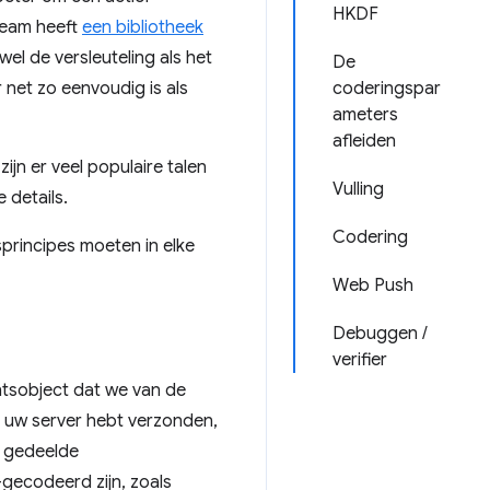
HKDF
-team heeft
een bibliotheek
el de versleuteling als het
De
net zo eenvoudig is als
coderingspar
ameters
afleiden
ijn er veel populaire talen
Vulling
 details.
Codering
sprincipes moeten in elke
Web Push
Debuggen /
verifier
ntsobject dat we van de
r uw server hebt verzonden,
et gedeelde
-gecodeerd zijn, zoals