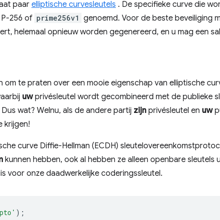
vaat paar
elliptische curvesleutels
. De specifieke curve die wo
t P-256 of
prime256v1
genoemd. Voor de beste beveiliging mo
eert, helemaal opnieuw worden gegenereerd, en u mag een sal
 ​​om te praten over een mooie eigenschap van elliptische cur
aarbij
uw
privésleutel wordt gecombineerd met de publieke s
. Dus wat? Welnu, als de andere partij
zijn
privésleutel en
uw
pu
 krijgen!
iptische curve Diffie-Hellman (ECDH) sleutelovereenkomstproto
m
kunnen hebben, ook al hebben ze alleen openbare sleutels 
is voor onze daadwerkelijke coderingssleutel.
pto'
);