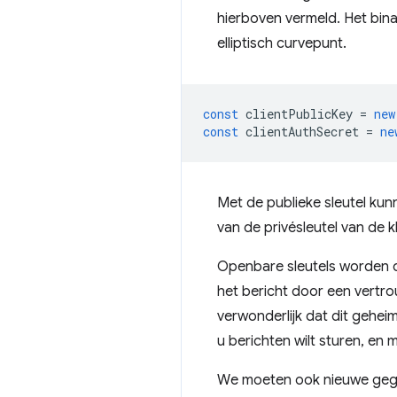
hierboven vermeld. Het bin
elliptisch curvepunt.
const
clientPublicKey
=
new
const
clientAuthSecret
=
ne
Met de publieke sleutel kun
van de privésleutel van de k
Openbare sleutels worden do
het bericht door een vertro
verwonderlijk dat dit gehe
u berichten wilt sturen, e
We moeten ook nieuwe gege