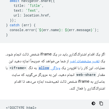
await
navigator
.
share
({
title
:
'Title'
,
text
:
'Text'
,
url
:
location
.
href
,
});
}
catch
(
err
)
{
console
.
error
(
`
${
err
.
name
}
: 
${
err
.
message
}
`
);
}
اگر یک اقدام اشتراک‌گذاری باید در یک iframe شخص ثالث انجام شود،
یک
تغییر مشخصات اخیر
از شما می‌خواهد که صریحاً اجازه دهید این
عملیات. این کار را با افزودن یک
ویژگی
allow
به تگ
<iframe>
با
مقدار
web-share
انجام دهید. این به مرورگر می‌گوید که سایت
جاسازی به iframe شخص ثالث تعبیه‌شده اجازه می‌دهد تا اقدام
اشتراک‌گذاری را فعال کند.
<!DOCTYPE html>
