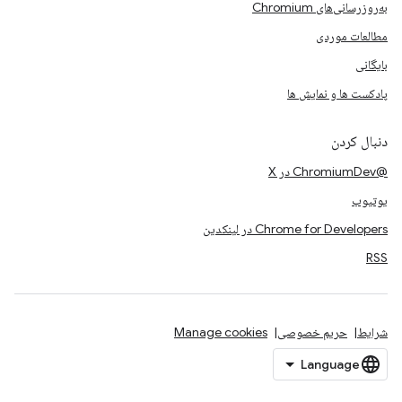
به‌روزرسانی‌های Chromium
مطالعات موردی
بایگانی
پادکست ها و نمایش ها
دنبال کردن
@ChromiumDev در X
یوتیوب
Chrome for Developers در لینکدین
RSS
شرایط
حریم خصوصی
Manage cookies