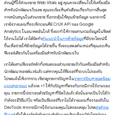
ส่วนผู้ที่ใช้ส่วนขยาย Web Vitals อยู่ คุณควรเปลี่ยนไปใช้เครื่องมือ
สำหรับนักพัฒนาเว็บเลย คุณจะเริ่มเห็นคำเตือนเกี่ยวกับการสิ้นสุด
การสนับสนุนในส่วนขยาย ซึ่งกระตุ้นให้คุณย้ายข้อมูล นอกจากนี้
เรายังวางแผนที่จะเพิกถอนคีย์ CrUX API ของ Google
Analytics ในอนาคตอันใกล้ ซึ่งจะทำให้การผสานรวมข้อมูลในฟิลด์
ใช้งานไม่ได้ เราได้จัดทำ
คำแนะนำในการย้ายข้อมูล
ที่มีประโยชน์นี้
ขึ้นเพื่อช่วยให้ย้ายข้อมูลได้ง่ายขึ้น ซึ่งจะแสดงตำแหน่งที่คุณจะเห็น
ฟีเจอร์เดียวกันในเครื่องมือสำหรับนักพัฒนาเว็บ
เราได้ผสานฟีเจอร์หลักทั้งหมดของส่วนขยายเข้ากับเครื่องมือสำหรับ
นักพัฒนาซอฟต์แวร์แล้ว แต่หากคุณใช้ฟีเจอร์ที่ระบบไม่รองรับ
โปรดแจ้งให้เราทราบ เรียกดูรายการปัญหาใน
รายการปัญหายอดนิยม
แบบสาธารณะ
แล้วกด +1 ให้กับปัญหาที่ตรงกับกรณีการใช้งานของ
คุณ รายการนี้ประกอบด้วยปัญหาที่ปิดไปแล้ว ดังนั้นอาจเป็นไปได้ว่า
กำลังจะมีวิธีแก้ไข หรือเป็นฟีเจอร์ที่เราไม่ได้วางแผนที่จะรองรับใน
DevTools หากกรณีการใช้งานของคุณไม่ครอบคลุม โปรด
ส่งคำขอ
ฟีเจอร์
เพื่อให้เราจัดลําดับความสําคัญและเลิกบล็อกเวิร์กโฟลว์ของ