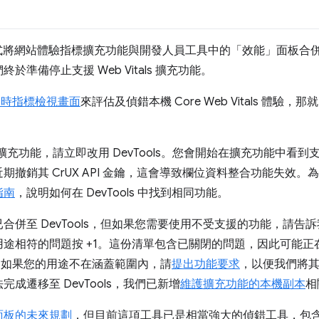
32 正式將網站體驗指標擴充功能與開發人員工具中的「效能」面板合
準備停止支援 Web Vitals 擴充功能。
即時指標檢視畫面
來評估及偵錯本機 Core Web Vitals 體
als 擴充功能，請立即改用 DevTools。您會開始在擴充功能中
期撤銷其 CrUX API 金鑰，這會導致欄位資料整合功能失效
指南
，說明如何在 DevTools 中找到相同功能。
合併至 DevTools，但如果您需要使用不受支援的功能，請告
途相符的問題按 +1。這份清單包含已關閉的問題，因此可能正
功能。如果您的用途不在涵蓋範圍內，請
提出功能要求
，以便我們將
成遷移至 DevTools，我們已新增
維護擴充功能的本機副本
相
面板的未來規劃
，但目前這項工具已是相當強大的偵錯工具，包含 We