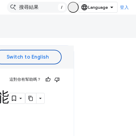
/
登入
這對你有幫助嗎？
能