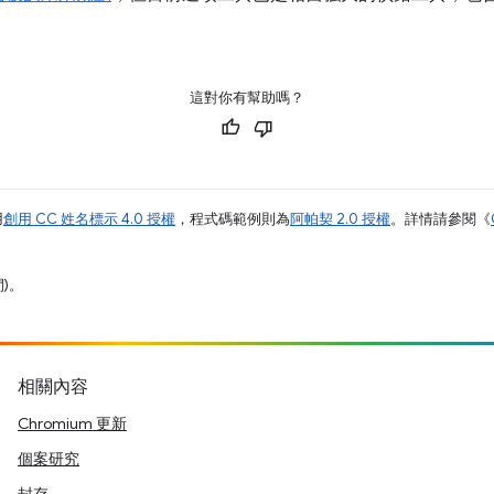
這對你有幫助嗎？
用
創用 CC 姓名標示 4.0 授權
，程式碼範例則為
阿帕契 2.0 授權
。詳情請參閱《
間)。
相關內容
Chromium 更新
個案研究