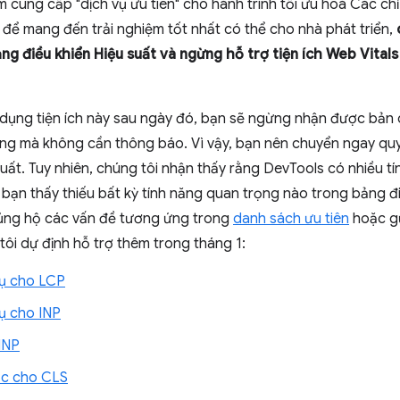
 cung cấp "dịch vụ ưu tiên" cho hành trình tối ưu hoá Các ch
 để mang đến trải nghiệm tốt nhất có thể cho nhà phát triển,
ảng điều khiển Hiệu suất và ngừng hỗ trợ tiện ích Web Vital
 dụng tiện ích này sau ngày đó, bạn sẽ ngừng nhận được bản 
g mà không cần thông báo. Vì vậy, bạn nên chuyển ngay quy
uất. Tuy nhiên, chúng tôi nhận thấy rằng DevTools có nhiều t
u bạn thấy thiếu bất kỳ tính năng quan trọng nào trong bảng đ
 ủng hộ các vấn đề tương ứng trong
danh sách ưu tiên
hoặc g
ôi dự định hỗ trợ thêm trong tháng 1:
hụ cho LCP
ụ cho INP
INP
ục cho CLS