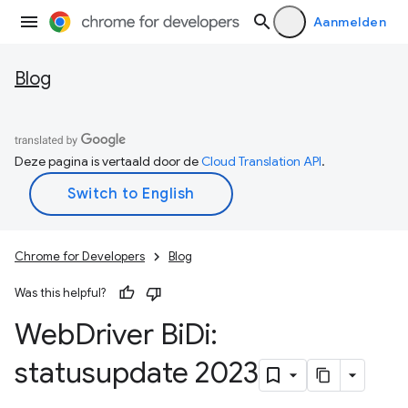
Aanmelden
Blog
Deze pagina is vertaald door de
Cloud Translation API
.
Chrome for Developers
Blog
Was this helpful?
Web
Driver Bi
Di:
statusupdate 2023