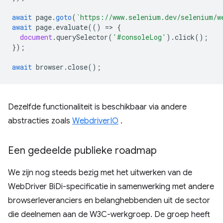
await
page
.
goto
(
`https://www.selenium.dev/selenium/w
await
page
.
evaluate
(()
=
>
{
document
.
querySelector
(
'#consoleLog'
).
click
();
});
await
browser
.
close
();
Dezelfde functionaliteit is beschikbaar via andere
abstracties zoals
WebdriverIO
.
Een gedeelde publieke roadmap
We zijn nog steeds bezig met het uitwerken van de
WebDriver BiDi-specificatie in samenwerking met andere
browserleveranciers en belanghebbenden uit de sector
die deelnemen aan de W3C-werkgroep. De groep heeft