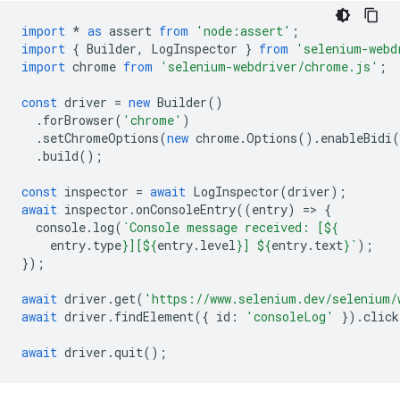
import
*
as
assert
from
'node:assert'
;
import
{
Builder
,
LogInspector
}
from
'selenium-webd
import
chrome
from
'selenium-webdriver/chrome.js'
;
const
driver
=
new
Builder
()
.
forBrowser
(
'chrome'
)
.
setChromeOptions
(
new
chrome
.
Options
().
enableBidi
(
.
build
();
const
inspector
=
await
LogInspector
(
driver
);
await
inspector
.
onConsoleEntry
((
entry
)
=
>
{
console
.
log
(
`Console message received: [
${
entry
.
type
}
][
${
entry
.
level
}
] 
${
entry
.
text
}
`
);
});
await
driver
.
get
(
'https://www.selenium.dev/selenium/
await
driver
.
findElement
({
id
:
'consoleLog'
}).
click
await
driver
.
quit
();