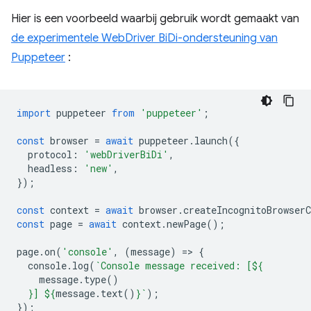
Hier is een voorbeeld waarbij gebruik wordt gemaakt van
de experimentele WebDriver BiDi-ondersteuning van
Puppeteer
:
import
puppeteer
from
'puppeteer'
;
const
browser
=
await
puppeteer
.
launch
({
protocol
:
'webDriverBiDi'
,
headless
:
'new'
,
});
const
context
=
await
browser
.
createIncognitoBrowserC
const
page
=
await
context
.
newPage
();
page
.
on
(
'console'
,
(
message
)
=
>
{
console
.
log
(
`Console message received: [
${
message
.
type
()
}
] 
${
message
.
text
()
}
`
);
});