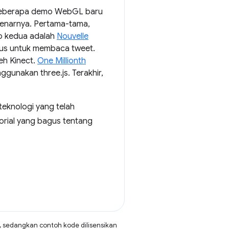
h beberapa demo WebGL baru
benarnya. Pertama-tama,
mo kedua adalah
Nouvelle
usus untuk membaca tweet.
leh Kinect.
One Millionth
ggunakan three.js. Terakhir,
eknologi yang telah
orial yang bagus tentang
, sedangkan contoh kode dilisensikan