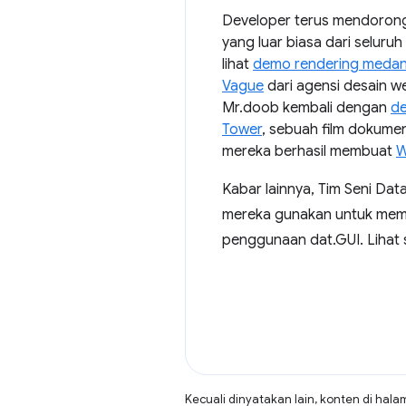
Developer terus mendorong
yang luar biasa dari selu
lihat
demo rendering medan
Vague
dari agensi desain w
Mr.doob kembali dengan
de
Tower
, sebuah film dokumen
mereka berhasil membuat
W
Kabar lainnya, Tim Seni Da
mereka gunakan untuk membu
penggunaan dat.GUI. Lihat
Kecuali dinyatakan lain, konten di hala