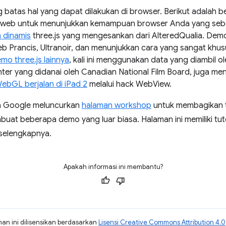
 batas hal yang dapat dilakukan di browser. Berikut adala
ruh web untuk menunjukkan kemampuan browser Anda yang se
 dinamis
three.js yang mengesankan dari AlteredQualia. De
eb Prancis, Ultranoir, dan menunjukkan cara yang sangat kh
mo three.js lainnya
, kali ini menggunakan data yang diambil o
ter yang didanai oleh Canadian National Film Board, juga men
ebGL berjalan di iPad 2
melalui hack WebView.
ta Google meluncurkan
halaman workshop
untuk membagikan t
at beberapa demo yang luar biasa. Halaman ini memiliki tut
 selengkapnya.
Apakah informasi ini membantu?
man ini dilisensikan berdasarkan
Lisensi Creative Commons Attribution 4.0