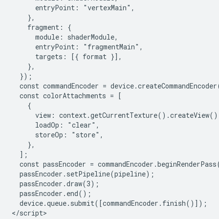
      entryPoint: "vertexMain",

    },

    fragment: {

      module: shaderModule,

      entryPoint: "fragmentMain",

      targets: [{ format }],

    },

  });

  const commandEncoder = device.createCommandEncoder(
  const colorAttachments = [

    {

      view: context.getCurrentTexture().createView(),
      loadOp: "clear",

      storeOp: "store",

    },

  ];

  const passEncoder = commandEncoder.beginRenderPass(
  passEncoder.setPipeline(pipeline);

  passEncoder.draw(3);

  passEncoder.end();

  device.queue.submit([commandEncoder.finish()]);
