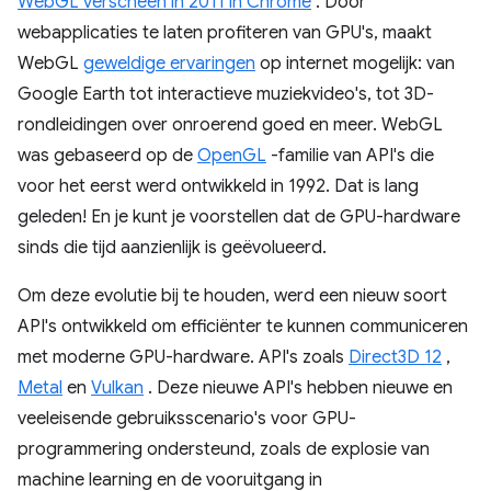
WebGL verscheen in 2011 in Chrome
. Door
webapplicaties te laten profiteren van GPU's, maakt
WebGL
geweldige ervaringen
op internet mogelijk: van
Google Earth tot interactieve muziekvideo's, tot 3D-
rondleidingen over onroerend goed en meer. WebGL
was gebaseerd op de
OpenGL
-familie van API's die
voor het eerst werd ontwikkeld in 1992. Dat is lang
geleden! En je kunt je voorstellen dat de GPU-hardware
sinds die tijd aanzienlijk is geëvolueerd.
Om deze evolutie bij te houden, werd een nieuw soort
API's ontwikkeld om efficiënter te kunnen communiceren
met moderne GPU-hardware. API's zoals
Direct3D 12
,
Metal
en
Vulkan
. Deze nieuwe API's hebben nieuwe en
veeleisende gebruiksscenario's voor GPU-
programmering ondersteund, zoals de explosie van
machine learning en de vooruitgang in