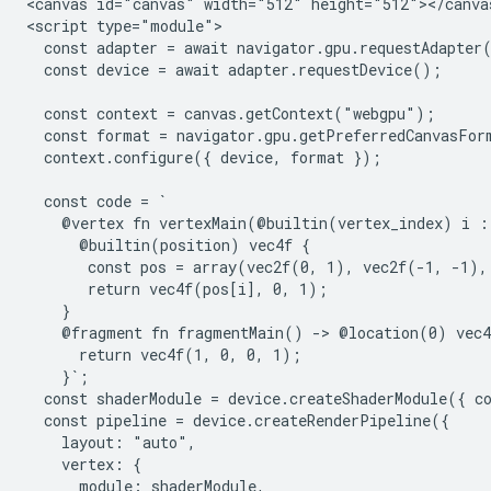
<canvas id="canvas" width="512" height="512"></canvas
<script type="module">

  const adapter = await navigator.gpu.requestAdapter(
  const device = await adapter.requestDevice();

  const context = canvas.getContext("webgpu");

  const format = navigator.gpu.getPreferredCanvasForm
  context.configure({ device, format });

  const code = `

    @vertex fn vertexMain(@builtin(vertex_index) i : 
      @builtin(position) vec4f {

       const pos = array(vec2f(0, 1), vec2f(-1, -1),
       return vec4f(pos[i], 0, 1);

    }

    @fragment fn fragmentMain() -> @location(0) vec4f
      return vec4f(1, 0, 0, 1);

    }`;

  const shaderModule = device.createShaderModule({ co
  const pipeline = device.createRenderPipeline({

    layout: "auto",

    vertex: {

      module: shaderModule,
