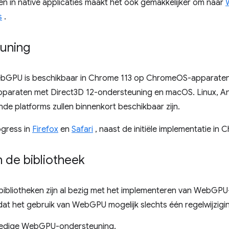
en in native applicaties maakt het ook gemakkelijker om naar
s
.
uning
ebGPU is beschikbaar in Chrome 113 op ChromeOS-apparaten
paraten met Direct3D 12-ondersteuning en macOS. Linux, An
e platforms zullen binnenkort beschikbaar zijn.
gress in
Firefox
en
Safari
, naast de initiële implementatie in 
 de bibliotheek
ibliotheken zijn al bezig met het implementeren van WebGP
 dat het gebruik van WebGPU mogelijk slechts één regelwijzigin
lledige WebGPU-ondersteuning.