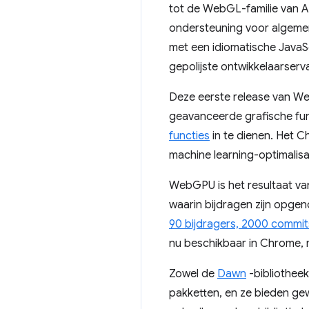
tot de WebGL-familie van 
ondersteuning voor algeme
met een idiomatische JavaSc
gepolijste ontwikkelaarser
Deze eerste release van We
geavanceerde grafische fu
functies
in te dienen. Het 
machine learning-optimali
WebGPU is het resultaat va
waarin bijdragen zijn opgeno
90 bijdragers, 2000 commit
nu beschikbaar in Chrome, m
Zowel de
Dawn
-bibliothee
pakketten, en ze bieden ge