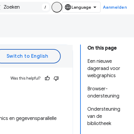
/
Aanmelden
On this page
Een nieuwe
dageraad voor
webgraphics
Was this helpful?
Browser-
ondersteuning
Ondersteuning
van de
ics en gegevensparallelle
bibliotheek