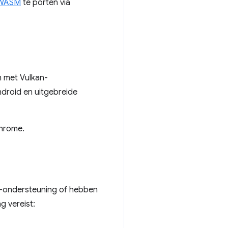
WASM
te porten via
 met Vulkan-
droid en uitgebreide
Chrome.
U-ondersteuning of hebben
g vereist: