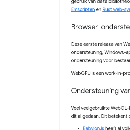
gebruik van deze bibliothek
Emscripten
en
Rust web-sy
Browser-onderste
Deze eerste release van W
ondersteuning, Windows-ap
ondersteuning voor bestaand
WebGPU is een work-in-pro
Ondersteuning van
Veel veelgebruikte WebGL-b
dit al gedaan. Dit betekent
Babylon.js
heeft al vo