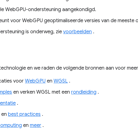
tiële WebGPU-ondersteuning aangekondigd.
unt voor WebGPU geoptimaliseerde versies van de meeste o
steuning is onderweg, zie
voorbeelden
.
technologie en we raden de volgende bronnen aan voor meer 
caties voor
WebGPU
en
WGSL
.
mples
en verken WGSL met een
rondleiding
.
ntatie
.
en
best practices
.
omputing
en
meer
.