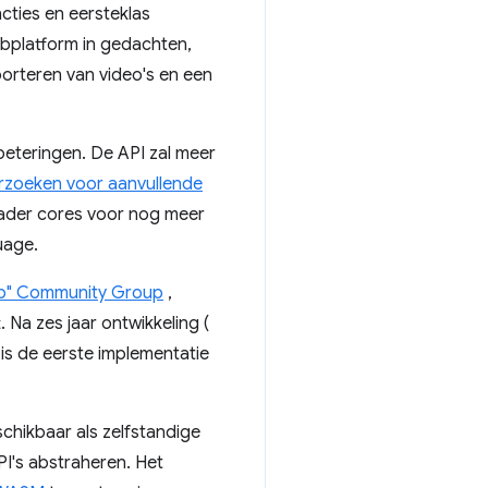
ties en eersteklas
bplatform in gedachten,
porteren van video's en een
eteringen. De API zal meer
rzoeken voor aanvullende
hader cores voor nog meer
uage.
eb" Community Group
,
 Na zes jaar ontwikkeling (
 is de eerste implementatie
schikbaar als zelfstandige
I's abstraheren. Het