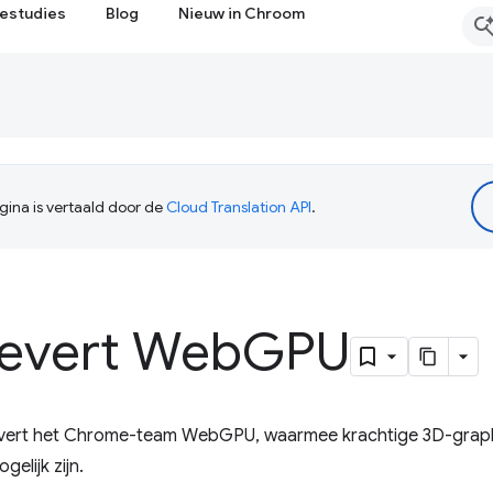
estudies
Blog
Nieuw in Chroom
ina is vertaald door de
Cloud Translation API
.
evert Web
GPU
levert het Chrome-team WebGPU, waarmee krachtige 3D-graph
elijk zijn.