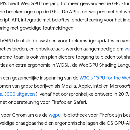
API's biedt WebGPU toegang tot meer geavanceerde GPU-func
ne berekeningen op de GPU. De API is ontworpen met het we
ript-API, integratie met beloftes, ondersteuning voor het im
varing met geweldige foutmeldingen.
bGPU dient als bouwsteen voor toekomstige updates en verb
ncties bieden, en ontwikkelaars worden aangemoedigd om
ve
Chrome-team is ook van plan diepere toegang te bieden tot s
saties en extra ergonomie in WGSL, de WebGPU Shading Lang
n een gezamenlijke inspanning van de
W3C's "GPU for the W
men van grote bedrijven als Mozilla, Apple, Intel en Microsoft.
s, 3000 uitgaven
), vanaf het oorspronkelijke ontwerp in 2017,
et ondersteuning voor Firefox en Safari.
k voor Chromium als de
wgpu-
bibliotheek voor Firefox zijn be
weldige draagbaarheid en ergonomische lagen die OS GPU-AP