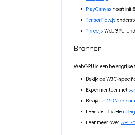
PlayCanvas
heeft ini
TensorFlow.js
onderste
Three.js
WebGPU-onder
Bronnen
WebGPU is een belangrijke 
Bekijk de W3C-specifi
Experimenteer met
sa
Bekijk de
MDN-docume
Lees de officiële
uitleg
Leer meer over
GPU-c