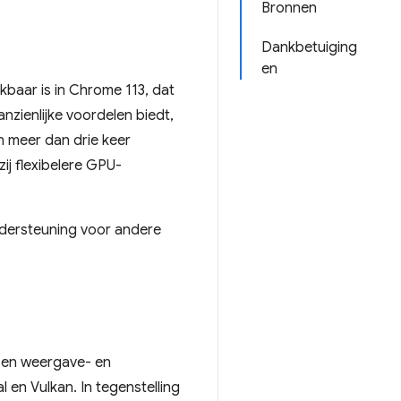
Bronnen
Dankbetuiging
en
aar is in Chrome 113, dat
zienlijke voordelen biedt,
n meer dan drie keer
ij flexibelere GPU-
dersteuning voor andere
 en weergave- en
en Vulkan. In tegenstelling