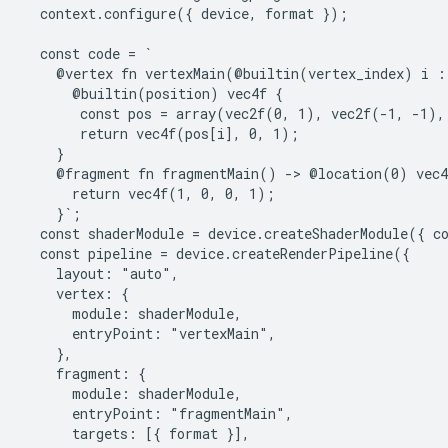
  context.configure({ device, format });

  const code = `

    @vertex fn vertexMain(@builtin(vertex_index) i : 
      @builtin(position) vec4f {

       const pos = array(vec2f(0, 1), vec2f(-1, -1),
       return vec4f(pos[i], 0, 1);

    }

    @fragment fn fragmentMain() -> @location(0) vec4f
      return vec4f(1, 0, 0, 1);

    }`;

  const shaderModule = device.createShaderModule({ co
  const pipeline = device.createRenderPipeline({

    layout: "auto",

    vertex: {

      module: shaderModule,

      entryPoint: "vertexMain",

    },

    fragment: {

      module: shaderModule,

      entryPoint: "fragmentMain",

      targets: [{ format }],
