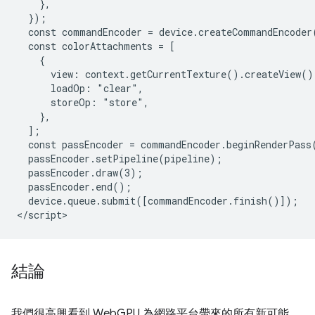
    },

  });

  const commandEncoder = device.createCommandEncoder(
  const colorAttachments = [

    {

      view: context.getCurrentTexture().createView(),
      loadOp: "clear",

      storeOp: "store",

    },

  ];

  const passEncoder = commandEncoder.beginRenderPass(
  passEncoder.setPipeline(pipeline);

  passEncoder.draw(3);

  passEncoder.end();

  device.queue.submit([commandEncoder.finish()]);

結論
我們很高興看到 WebGPU 為網路平台帶來的所有新可能