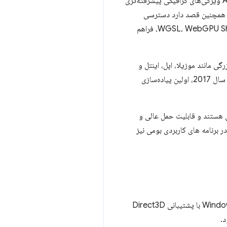
این نسخه اولیه WebGPU به عنوان بلوک ساختمانی برای به روز رسانی ها و پیشرفت های آینده عمل می کند. API ویژگی‌های گرافیکی پیشرفته‌تری
م همچنین قصد دارد دسترسی
عمیق‌تری به هسته‌های سایه‌زن برای بهینه‌سازی بیشتر یادگیری ماشین و ارگونومی بیشتر در WGSL، WebGPU Shading Language، فراهم
مانند موزیلا، اپل، اینتل و
)، از طراحی اولیه در سال 2017، اولین پیاده‌سازی
 هستند و قابلیت حمل عالی و
ز این کتابخانه ها در برنامه های کاربردی بومی نیز
این نسخه اولیه WebGPU در Chrome 113 در دستگاه‌های ChromeOS با پشتیبانی Vulkan، دستگاه‌های Windows با پشتیبانی Direct3D