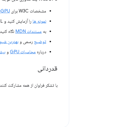
مشخصات W3C برای
bGPU
نمونه ها
را آزمایش کنید و WGSL را با یک
به
مستندات MDN
نگاه کنید.
توضیح
رسمی و
بهترین شیوه
درباره
محاسبات GPU
و
بیش
قدردانی
با تشکر فراوان از همه مشارکت کنندگان Chromium و به ویژه از افراد اینتل برای حمایت ارزشمندشان در ایجا