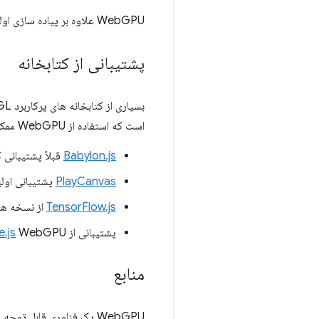
WebGPU علاوه بر پیاده سازی اولیه در کروم، یک کار در حال پیشرفت در
پشتیبانی از کتابخانه
است که استفاده از WebGPU ممکن است فقط نیاز به تغییر یک خط داشته باشد:
Babylon.js
قبلاً پشتیبانی کامل از GPU
PlayCanvas
پشتیبانی اولیه WebGPU را اعلام
TensorFlow.js
از نسخه های بهینه شده ت
پشتیبانی از
WebGPU در حال انجام است،
e.js
منابع
WebGPU یک فناوری قابل توجه است و ما منابع زیر را برای کسب اطلاعات بیشتر توصیه می کنیم: