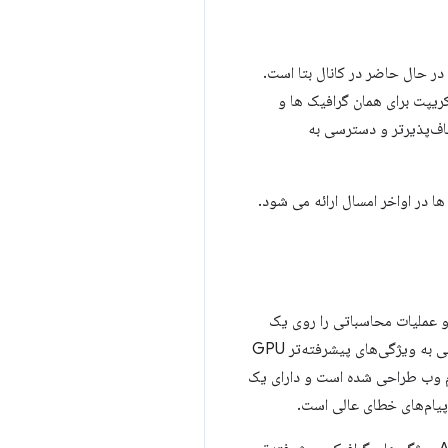
 به صورت پیش فرض در کروم 113 در دسترس است که در حال حاضر در کانال بتا است.
اسکریپت برای همان گرافیک ها و
ی در استنتاج مدل های یادگیری ماشین را ارائه می دهد. این به دلیل برنامه‌نویسی GPU انعطاف‌پذیرتر و دسترسی به
ازش و عملیات محاسباتی را روی یک
GPU، مشابه Direct3D 12، Metal و Vulkan می‌دهد. برخلاف خانواده APIهای WebGL، WebGPU دسترسی به ویژگی‌های پیشرفته‌تر GPU
ومی روی GPU ارائه می‌کند. API با در نظر گرفتن پلتفرم وب طراحی شده است و دارای یک