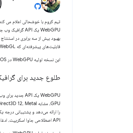
WebGPU یک API گ
قابلیت‌های پیشرفته‌ای که WebGL ارائه نمی‌کند امکان‌پذیر است.
این نسخه اولیه WebGPU در ChromeOS، macOS و Windows در دسترس است. پشتیبانی از سایر پلتفرم ها در اواخر امسال ارائه می شود.
طلوع جدید برای گرافی
WebGPU یک API ج
API اصطلاحی جاوا اسکریپت، ادغام با وعده‌ها، پشتیبانی از وارد کردن ویدیوها، و تجربه توسعه‌دهنده صیقلی با پیام‌های خطای عالی است.