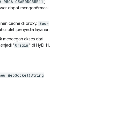
A-95CA-C5AB0DC85B11
)
ser dapat mengonfirmasi
unan cache di proxy.
Sec-
hui oleh penyedia layanan.
uk mencegah akses dari
enjadi "
Origin
" di HyBi 11.
new WebSocket(String