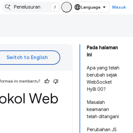
/
Masuk
Pada halaman
ini
Apa yang telah
berubah sejak
formasi ini membantu?
WebSocket
HyBi 00?
tokol Web
Masalah
keamanan
telah ditangani
Perubahan JS