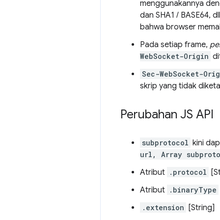
menggunakannya deng
dan SHA1 / BASE64, dl
bahwa browser memaha
Pada setiap frame,
pe
WebSocket-Origin
di
Sec-WebSocket-Orig
skrip yang tidak diket
Perubahan JS API
subprotocol
kini da
url, Array subprot
Atribut
.protocol
[St
Atribut
.binaryType
.extension
[String]