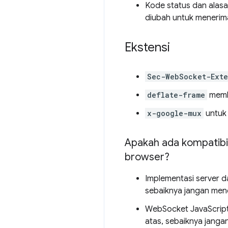
Kode status dan alasa
diubah untuk menerim
Ekstensi
Sec-WebSocket-Exte
deflate-frame
membu
x-google-mux
untuk 
Apakah ada kompatibil
browser?
Implementasi server 
sebaiknya jangan mend
WebSocket JavaScript 
atas, sebaiknya janga