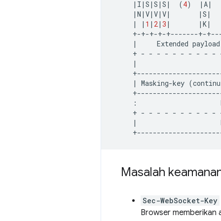
|
I
|
S
|
S
|
S
|
(
4
)
|
A
|
|
N
|
V
|
V
|
V
|
|
S
|
|
|
1
|
2
|
3
|
|
K
|
+-+-+-+-+-------+-+--
|
Extended
payload
+
-
-
-
-
-
-
-
-
-
-
|
|
Masking-key
(
continu
+---------------------
:
+
-
-
-
-
-
-
-
-
-
-
|
Masalah keamanan 
Sec-WebSocket-Key
Browser memberikan a