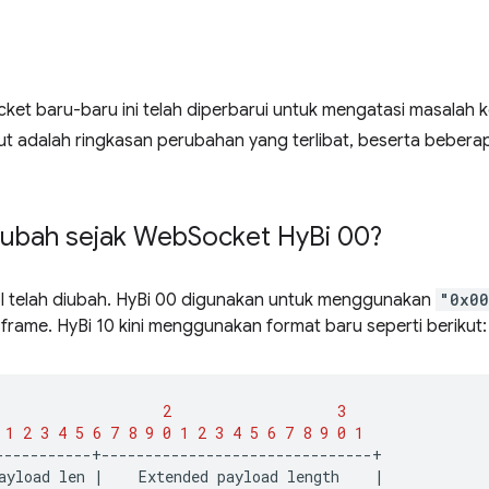
cket baru-baru ini telah diperbarui untuk mengatasi masala
kut adalah ringkasan perubahan yang terlibat, beserta beber
rubah sejak Web
Socket Hy
Bi 00?
l telah diubah. HyBi 00 digunakan untuk menggunakan
"0x00
p frame. HyBi 10 kini menggunakan format baru seperti berikut:
2
3
1
2
3
4
5
6
7
8
9
0
1
2
3
4
5
6
7
8
9
0
1
ayload
len
|
Extended
payload
length
|