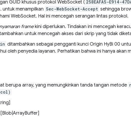
an GUID khusus protokol WebSocket (
258EAFA5-E914-47D
l. untuk menampilkan
Sec-WebSocket-Accept
sehingga brow
mi WebSocket. Hal ini mencegah serangan lintas protokol.
nyamaran frame
kini diperlukan. Tindakan ini mencegah kerac
tambahkan untuk mencegah akses dari skrip yang tidak diketa
in
ditambahkan sebagai pengganti kunci Origin HyBi 00 unt
ahui oleh penyedia layanan. Perhatikan bahwa ini hanya akan m
pat berupa array, yang memungkinkan tanda tangan metode
ocol)
ring]
[Blob|ArrayBuffer]