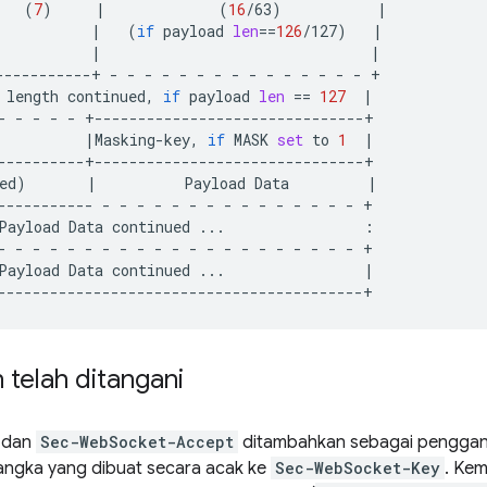
(
7
)
|
(
16
/63
)
|
|
(
if
payload
len
==
126
/127
)
|
|
|
-----------+
-
-
-
-
-
-
-
-
-
-
-
-
-
-
-
length
continued,
if
payload
len
==
127
|
-
-
-
-
-
|
Masking-key,
if
MASK
set
to
1
|
ed
)
|
Payload
Data
|
-----------
-
-
-
-
-
-
-
-
-
-
-
-
-
-
-
Payload
Data
continued
...
-
-
-
-
-
-
-
-
-
-
-
-
-
-
-
-
-
-
-
-
-
Payload
Data
continued
...
|
telah ditangani
dan
Sec-WebSocket-Accept
ditambahkan sebagai pengganti
ngka yang dibuat secara acak ke
Sec-WebSocket-Key
. Kem