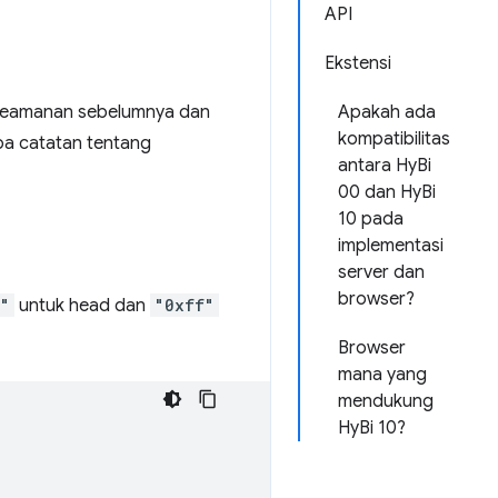
API
Ekstensi
h keamanan sebelumnya dan
Apakah ada
kompatibilitas
apa catatan tentang
antara HyBi
00 dan HyBi
10 pada
implementasi
server dan
browser?
"
untuk head dan
"0xff"
Browser
mana yang
mendukung
HyBi 10?