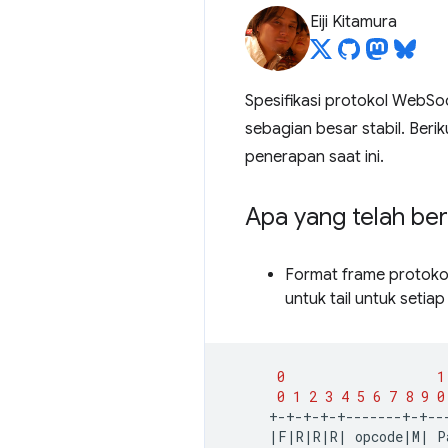
Eiji Kitamura
Spesifikasi protokol WebSo
sebagian besar stabil. Beri
penerapan saat ini.
Apa yang telah be
Format frame protoko
untuk tail untuk setia
0
1
0
1
2
3
4
5
6
7
8
9
0
|
F
|
R
|
R
|
R
|
opcode
|
M
|
P