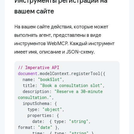
Инструменты регистрации на
вашем сайте
На вашем сайте действия, которые может
выполнять агент, представлены в виде
инструментов WebMCP. Каждый инструмент
имеет имя, описание и JSON-схему.
// Imperative API
document
.
modelContext
.
registerTool
({
name
:
"bookSlot"
,
title
:
"Book a consultation slot"
,
description
:
"Reserve a 30-minute 
consultation."
,
inputSchema
:
{
type
:
"object"
,
properties
:
{
date
:
{
type
:
"string"
,
format
:
"date"
},
time
:
{
type
:
"string"
},