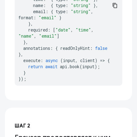
name
:
{
type
:
"string"
},
email
:
{
type
:
"string"
,
format
:
"email"
}
},
required
:
[
"date"
,
"time"
,
"name"
,
"email"
]
},
annotations
:
{
readOnlyHint
:
false
},
execute
:
async
(
input
,
client
)
=>
{
return
await
api
.
book
(
input
);
}
});
ШАГ 2