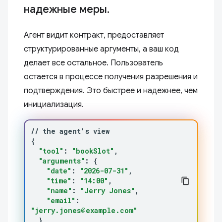
надежные меры.
Агент видит контракт, предоставляет
структурированные аргументы, а ваш код
делает все остальное. Пользователь
остается в процессе получения разрешения и
подтверждения. Это быстрее и надежнее, чем
инициализация.
//
the
agent
'
s
{
"tool"
:
"bookSlot"
"arguments"
:
{
"date"
:
"2026-07-31"
"time"
:
"14:00"
"name"
:
"Jerry Jones"
"email"
:
"jerry.jones@example.com"
}