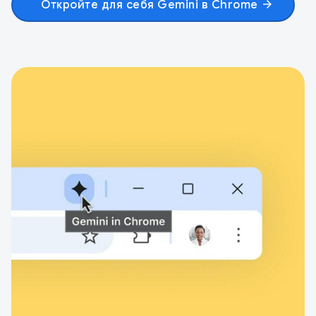
Откройте для себя Gemini в Chrome
arrow_forward