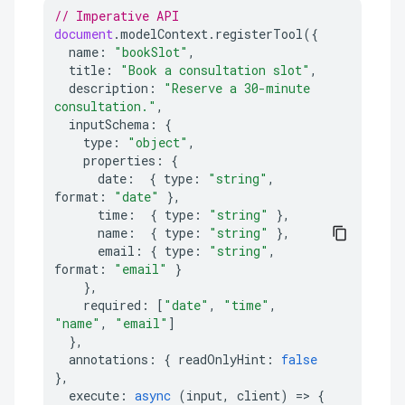
// Imperative API
document
.
modelContext
.
registerTool
({
name
:
"bookSlot"
,
title
:
"Book a consultation slot"
,
description
:
"Reserve a 30-minute 
consultation."
,
inputSchema
:
{
type
:
"object"
,
properties
:
{
date
:
{
type
:
"string"
,
format
:
"date"
},
time
:
{
type
:
"string"
},
name
:
{
type
:
"string"
},
email
:
{
type
:
"string"
,
format
:
"email"
}
},
required
:
[
"date"
,
"time"
,
"name"
,
"email"
]
},
annotations
:
{
readOnlyHint
:
false
},
execute
:
async
(
input
,
client
)
=>
{