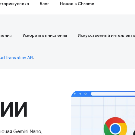
стории успеха
Блог
Новое в Chrome
чения
Ускорить вычисления
Искусственный интеллект 
ud Translation API
.
 ИИ
ючая Gemini Nano,