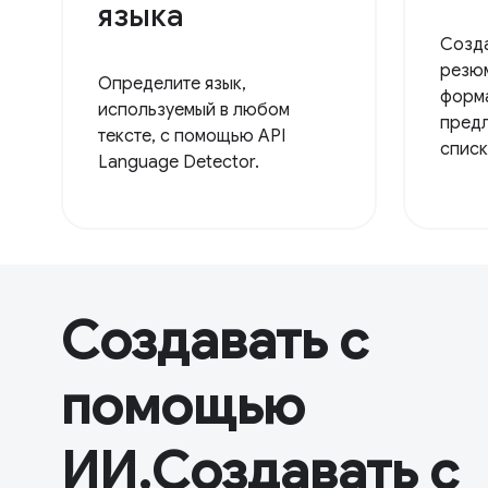
языка
Созда
резюм
Определите язык,
форма
используемый в любом
предл
тексте, с помощью API
списк
Language Detector.
Создавать с
помощью
ИИ,Создавать с