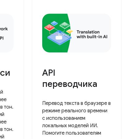
иси
API
переводчика
ий
нее
Перевод текста в браузере в
в тон.
режиме реального времени
ий
с использованием
нее
локальных моделей ИИ.
в тон.
Помогите пользователям
ий