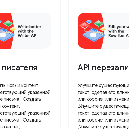
 писателя
API перезап
ть новый контент,
Улучшите существующ
етствующий указанной
текст, сделав его длин
е письма. ,Создать
или короче, или измени
 контент,
,Улучшите существующ
етствующий указанной
текст, сделав его длин
е письма. ,Создать
или короче, или измени
 контент,
,Улучшите существующ