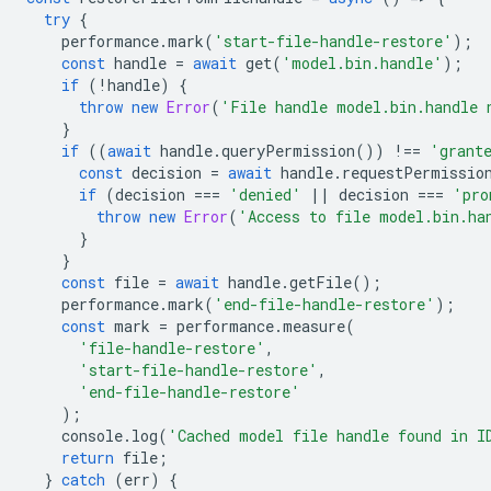
try
{
performance
.
mark
(
'start-file-handle-restore'
);
const
handle
=
await
get
(
'model.bin.handle'
);
if
(
!
handle
)
{
throw
new
Error
(
'File handle model.bin.handle 
}
if
((
await
handle
.
queryPermission
())
!==
'grant
const
decision
=
await
handle
.
requestPermissio
if
(
decision
===
'denied'
||
decision
===
'pro
throw
new
Error
(
'Access to file model.bin.ha
}
}
const
file
=
await
handle
.
getFile
();
performance
.
mark
(
'end-file-handle-restore'
);
const
mark
=
performance
.
measure
(
'file-handle-restore'
,
'start-file-handle-restore'
,
'end-file-handle-restore'
);
console
.
log
(
'Cached model file handle found in I
return
file
;
}
catch
(
err
)
{