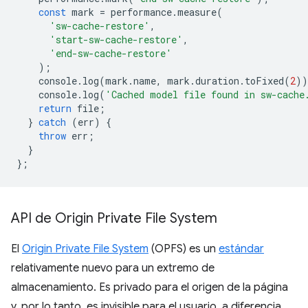
const
mark
=
performance
.
measure
(
'sw-cache-restore'
,
'start-sw-cache-restore'
,
'end-sw-cache-restore'
);
console
.
log
(
mark
.
name
,
mark
.
duration
.
toFixed
(
2
))
console
.
log
(
'Cached model file found in sw-cache
return
file
;
}
catch
(
err
)
{
throw
err
;
}
};
API de Origin Private File System
El
Origin Private File System
(OPFS) es un
estándar
relativamente nuevo para un extremo de
almacenamiento. Es privado para el origen de la página
y, por lo tanto, es invisible para el usuario, a diferencia