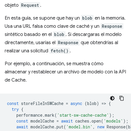
objeto
Request
.
En esta guía, se supone que hay un
blob
en la memoria.
Usa una URL falsa como clave de caché y un
Response
sintético basado en el
blob
. Si descargaras el modelo
directamente, usarías el
Response
que obtendrías al
realizar una solicitud
fetch()
.
Por ejemplo, a continuación, se muestra cómo
almacenar y restablecer un archivo de modelo con la API
de Cache.
const
storeFileInSWCache
=
async
(
blob
)
=
>
{
try
{
performance
.
mark
(
'start-sw-cache-cache'
);
const
modelCache
=
await
caches
.
open
(
'models'
);
await
modelCache
.
put
(
'model.bin'
,
new
Response
(
b