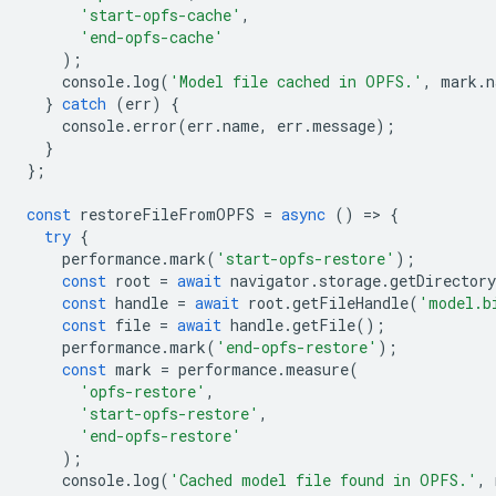
'start-opfs-cache'
,
'end-opfs-cache'
);
console
.
log
(
'Model file cached in OPFS.'
,
mark
.
n
}
catch
(
err
)
{
console
.
error
(
err
.
name
,
err
.
message
);
}
};
const
restoreFileFromOPFS
=
async
()
=
>
{
try
{
performance
.
mark
(
'start-opfs-restore'
);
const
root
=
await
navigator
.
storage
.
getDirectory
const
handle
=
await
root
.
getFileHandle
(
'model.b
const
file
=
await
handle
.
getFile
();
performance
.
mark
(
'end-opfs-restore'
);
const
mark
=
performance
.
measure
(
'opfs-restore'
,
'start-opfs-restore'
,
'end-opfs-restore'
);
console
.
log
(
'Cached model file found in OPFS.'
,