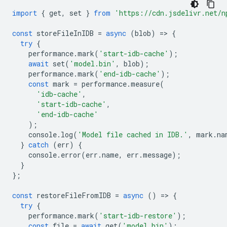
import
{
get
,
set
}
from
'https://cdn.jsdelivr.net/n
const
storeFileInIDB
=
async
(
blob
)
=
>
{
try
{
performance
.
mark
(
'start-idb-cache'
);
await
set
(
'model.bin'
,
blob
);
performance
.
mark
(
'end-idb-cache'
);
const
mark
=
performance
.
measure
(
'idb-cache'
,
'start-idb-cache'
,
'end-idb-cache'
);
console
.
log
(
'Model file cached in IDB.'
,
mark
.
na
}
catch
(
err
)
{
console
.
error
(
err
.
name
,
err
.
message
);
}
};
const
restoreFileFromIDB
=
async
()
=
>
{
try
{
performance
.
mark
(
'start-idb-restore'
);
const
file
=
await
get
(
'model.bin'
);