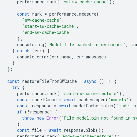
performance
.
mark
(
'end-sw-cache-cache'
);
const
mark
=
performance
.
measure
(
'sw-cache-cache'
,
'start-sw-cache-cache'
,
'end-sw-cache-cache'
);
console
.
log
(
'Model file cached in sw-cache.'
,
ma
}
catch
(
err
)
{
console
.
error
(
err
.
name
,
err
.
message
);
}
};
const
restoreFileFromSWCache
=
async
()
=
>
{
try
{
performance
.
mark
(
'start-sw-cache-restore'
);
const
modelCache
=
await
caches
.
open
(
'models'
);
const
response
=
await
modelCache
.
match
(
'model.b
if
(
!
response
)
{
throw
new
Error
(
`File model.bin not found in s
}
const
file
=
await
response
.
blob
();
performance
.
mark
(
'end-sw-cache-restore'
);