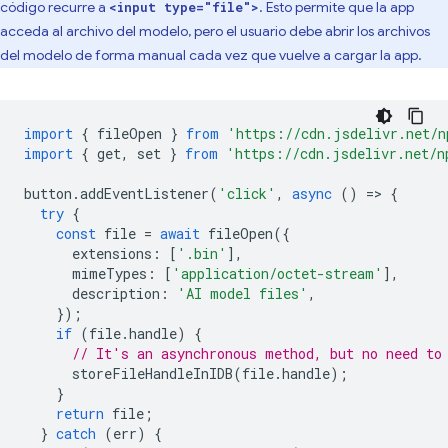
código recurre a
. Esto permite que la app
<input type="file">
acceda al archivo del modelo, pero el usuario debe abrir los archivos
del modelo de forma manual cada vez que vuelve a cargar la app.
import
{
fileOpen
}
from
'https://cdn.jsdelivr.net/n
import
{
get
,
set
}
from
'https://cdn.jsdelivr.net/n
button
.
addEventListener
(
'click'
,
async
()
=
>
{
try
{
const
file
=
await
fileOpen
({
extensions
:
[
'.bin'
],
mimeTypes
:
[
'application/octet-stream'
],
description
:
'AI model files'
,
});
if
(
file
.
handle
)
{
// It's an asynchronous method, but no need to
storeFileHandleInIDB
(
file
.
handle
);
}
return
file
;
}
catch
(
err
)
{