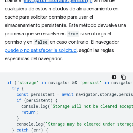
Llama a
navigator.storage.persist()
al final de
cualquiera de estos métodos de almacenamiento en
caché para solicitar permiso para usar el
almacenamiento persistente. Este método devuelve una
promesa que se resuelve en
true
si se otorga el
permiso y en
false
en caso contrario. El navegador
puede o no satisfacer la solicitud
, según las reglas
específicas del navegador.
if
(
'storage'
in
navigator
 && 
'persist'
in
navigator
try
{
const
persistent
=
await
navigator
.
storage
.
persis
if
(
persistent
)
{
console
.
log
(
"Storage will not be cleared excep
return
;
}
console
.
log
(
"Storage may be cleared under storag
}
catch
(
err
)
{