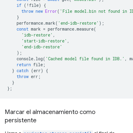
if
(
!
file
)
{
throw
new
Error
(
'File model.bin not found in I
}
performance
.
mark
(
'end-idb-restore'
);
const
mark
=
performance
.
measure
(
'idb-restore'
,
'start-idb-restore'
,
'end-idb-restore'
);
console
.
log
(
'Cached model file found in IDB.'
,
m
return
file
;
}
catch
(
err
)
{
throw
err
;
}
};
Marcar el almacenamiento como
persistente