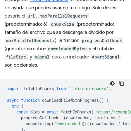
de ayuda que puedes usar en tu código. Solo debes
pasarle el
url
.
maxParallelRequests
(predeterminado: 6),
chunkSize
(predeterminado:
tamaño del archivo que se descargará dividido por
maxParallelRequests
), la función
progressCallback
(que informa sobre
downloadedBytes
y el total de
fileSize
) y
signal
para un indicador
AbortSignal
son opcionales.
import
fetchInChunks
from
'fetch-in-chunks'
;
async
function
downloadFileWithProgress
()
{
try
{
const
blob
=
await
fetchInChunks
(
'https://exampl
progressCallback
:
(
downloaded
,
total
)
=
>
{
console
.
log
(
`Downloaded 
${
((
downloaded
/
tot
},