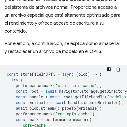
del sistema de archivos normal. Proporciona acceso a
un archivo especial que está altamente optimizado para
el rendimiento y ofrece acceso de escritura a su
contenido.
Por ejemplo, a continuación, se explica cómo almacenar
y restablecer un archivo de modelo en el OPFS.
const
storeFileInOPFS
=
async
(
blob
)
=
>
{
try
{
performance
.
mark
(
'start-opfs-cache'
);
const
root
=
await
navigator
.
storage
.
getDirectory
const
handle
=
await
root
.
getFileHandle
(
'model.b
const
writable
=
await
handle
.
createWritable
();
await
blob
.
stream
().
pipeTo
(
writable
);
performance
.
mark
(
'end-opfs-cache'
);
const
mark
=
performance
.
measure
(
'opfs-cache'
,