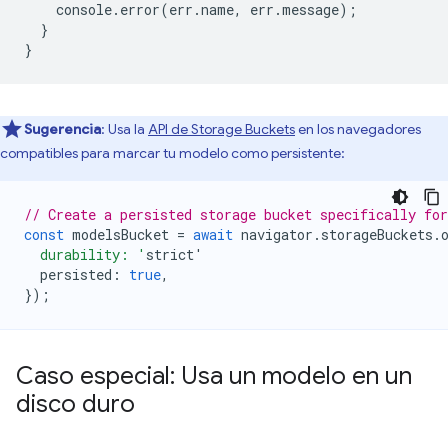
console
.
error
(
err
.
name
,
err
.
message
);
}
}
Sugerencia
: Usa la
API de Storage Buckets
en los navegadores
compatibles para marcar tu modelo como persistente:
// Create a persisted storage bucket specifically fo
const
modelsBucket
=
await
navigator
.
storageBuckets
.
  durability: '
strict
'
persisted
:
true
,
});
Caso especial: Usa un modelo en un
disco duro