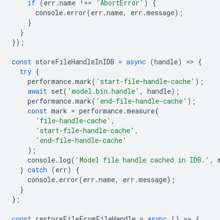
if
(
err
.
name
!==
'AbortError'
)
{
console
.
error
(
err
.
name
,
err
.
message
);
}
}
});
const
storeFileHandleInIDB
=
async
(
handle
)
=
>
{
try
{
performance
.
mark
(
'start-file-handle-cache'
);
await
set
(
'model.bin.handle'
,
handle
);
performance
.
mark
(
'end-file-handle-cache'
);
const
mark
=
performance
.
measure
(
'file-handle-cache'
,
'start-file-handle-cache'
,
'end-file-handle-cache'
);
console
.
log
(
'Model file handle cached in IDB.'
,
}
catch
(
err
)
{
console
.
error
(
err
.
name
,
err
.
message
);
}
};
const
restoreFileFromFileHandle
=
async
()
=
>
{