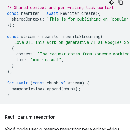
// Shared context and per writing task context
const
rewriter
=
await
Rewriter
.
create
({
sharedContext
:
"This is for publishing on [popular
});
const
stream
=
rewriter
.
rewriteStreaming
(
"Love all this work on generative AI at Google! So
{
context
:
"The request comes from someone working
tone
:
"more-casual"
,
}
);
for
await
(
const
chunk
of
stream
)
{
composeTextbox
.
append
(
chunk
);
}
Reutilizar um reescritor
Você pode usar o mesmo reescritor para editar vários