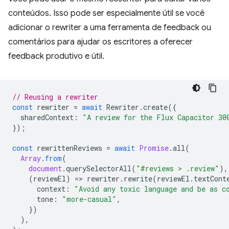
conteúdos. Isso pode ser especialmente útil se você
adicionar o rewriter a uma ferramenta de feedback ou
comentários para ajudar os escritores a oferecer
feedback produtivo e útil.
// Reusing a rewriter
const
rewriter
=
await
Rewriter
.
create
({
sharedContext
:
"A review for the Flux Capacitor 30
});
const
rewrittenReviews
=
await
Promise
.
all
(
Array
.
from
(
document
.
querySelectorAll
(
"#reviews > .review"
),
(
reviewEl
)
=
>
rewriter
.
rewrite
(
reviewEl
.
textCont
context
:
"Avoid any toxic language and be as c
tone
:
"more-casual"
,
})
),