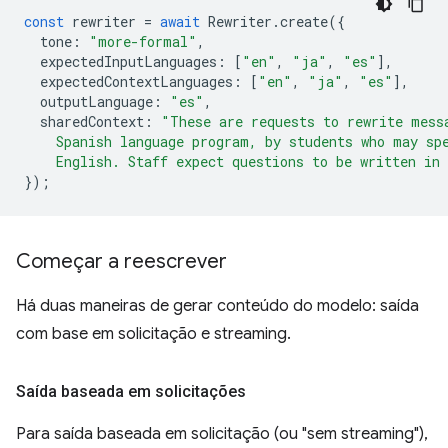
const
rewriter
=
await
Rewriter
.
create
({
tone
:
"more-formal"
,
expectedInputLanguages
:
[
"en"
,
"ja"
,
"es"
],
expectedContextLanguages
:
[
"en"
,
"ja"
,
"es"
],
outputLanguage
:
"es"
,
sharedContext
:
"These are requests to rewrite mess
    Spanish language program, by students who may sp
    English. Staff expect questions to be written in
});
Começar a reescrever
Há duas maneiras de gerar conteúdo do modelo: saída
com base em solicitação e streaming.
Saída baseada em solicitações
Para saída baseada em solicitação (ou "sem streaming"),