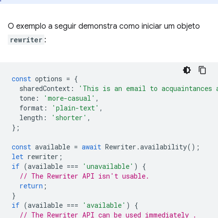
O exemplo a seguir demonstra como iniciar um objeto
rewriter
:
const
options
=
{
sharedContext
:
'This is an email to acquaintances 
tone
:
'more-casual'
,
format
:
'plain-text'
,
length
:
'shorter'
,
};
const
available
=
await
Rewriter
.
availability
();
let
rewriter
;
if
(
available
===
'unavailable'
)
{
// The Rewriter API isn't usable.
return
;
}
if
(
available
===
'available'
)
{
// The Rewriter API can be used immediately .