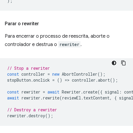
);
Parar o rewriter
Para encerrar o processo de reescrita, aborte o
controlador e destrua o
rewriter
.
// Stop a rewriter
const
controller
=
new
AbortController
();
stopButton
.
onclick
=
()
=
>
controller
.
abort
();
const
rewriter
=
await
Rewriter
.
create
({
signal
:
con
await
rewriter
.
rewrite
(
reviewEl
.
textContent
,
{
signa
// Destroy a rewriter
rewriter
.
destroy
();