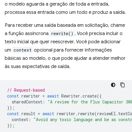
o modelo aguarda a geração de toda a entrada,
processa essa entrada como um todo e produz a saída.
Para receber uma saída baseada em solicitação, chame
a função assíncrona
rewrite()
. Você precisa incluir o
texto inicial que quer reescrever. Você pode adicionar
um
context
opcional para fornecer informações
básicas ao modelo, o que pode ajudar a atender melhor
às suas expectativas de saída.
// Request-based
const
rewriter
=
await
Rewriter
.
create
({
sharedContext
:
"A review for the Flux Capacitor 30
});
const
result
=
await
rewriter
.
rewrite
(
reviewEl
.
textC
context
:
"Avoid any toxic language and be as const
});