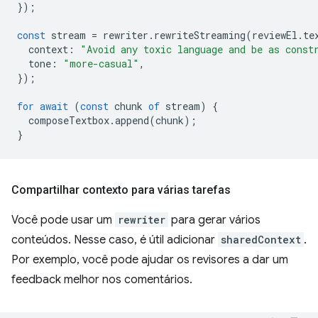
});
const
stream
=
rewriter
.
rewriteStreaming
(
reviewEl
.
te
context
:
"Avoid any toxic language and be as const
tone
:
"more-casual"
,
});
for
await
(
const
chunk
of
stream
)
{
composeTextbox
.
append
(
chunk
);
}
Compartilhar contexto para várias tarefas
Você pode usar um
rewriter
para gerar vários
conteúdos. Nesse caso, é útil adicionar
sharedContext
.
Por exemplo, você pode ajudar os revisores a dar um
feedback melhor nos comentários.