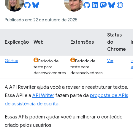
Publicado em: 22 de outubro de 2025
Status
Explicação
Web
Extensões
do
Chrome
GitHub
Ver
I
Período de
Período de
e
teste para
teste para
desenvolvedores
desenvolvedores
A API Rewriter ajuda você a revisar e reestruturar textos.
Essa API e a
API Writer
fazem parte da
proposta de APIs
de assistência de escrita
.
Essas APIs podem ajudar você a melhorar o conteúdo
criado pelos usuários.