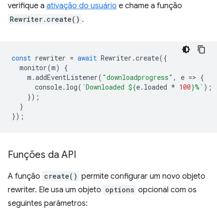
verifique a
ativação do usuário
e chame a função
Rewriter.create()
.
const
rewriter
=
await
Rewriter
.
create
({
monitor
(
m
)
{
m
.
addEventListener
(
"downloadprogress"
,
e
=
>
{
console
.
log
(
`Downloaded 
${
e
.
loaded
*
100
}
%`
);
});
}
});
Funções da API
A função
create()
permite configurar um novo objeto
rewriter. Ele usa um objeto
options
opcional com os
seguintes parâmetros: