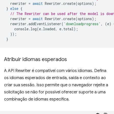
rewriter
=
await
Rewriter
.
create
(
options
);
}
else
{
// The Rewriter can be used after the model is dow
rewriter
=
await
Rewriter
.
create
(
options
);
rewriter
.
addEventListener
(
'downloadprogress'
,
(
e
)
console
.
log
(
e
.
loaded
,
e
.
total
);
});
}
Atribuir idiomas esperados
A API Rewriter é compatível com vários idiomas. Defina
os idiomas esperados de entrada, saída e contexto ao
criar sua sessão. Isso permite que o navegador rejeite a
solicitação se não for possível oferecer suporte a uma
combinação de idiomas específica.