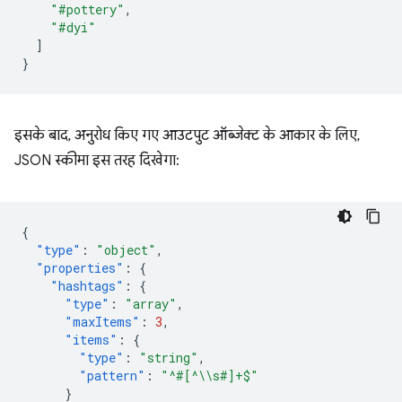
"#pottery"
,
"#dyi"
]
}
इसके बाद, अनुरोध किए गए आउटपुट ऑब्जेक्ट के आकार के लिए,
JSON स्कीमा इस तरह दिखेगा:
{
"type"
:
"object"
,
"properties"
:
{
"hashtags"
:
{
"type"
:
"array"
,
"maxItems"
:
3
,
"items"
:
{
"type"
:
"string"
,
"pattern"
:
"^#[^\\s#]+$"
}