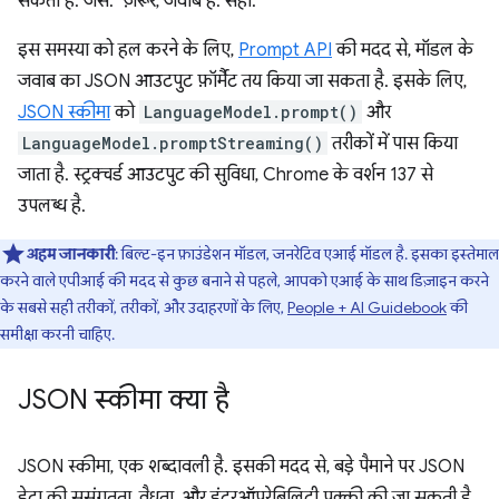
सकता है. जैसे: "ज़रूर, जवाब है: सही."
इस समस्या को हल करने के लिए,
Prompt API
की मदद से, मॉडल के
जवाब का JSON आउटपुट फ़ॉर्मैट तय किया जा सकता है. इसके लिए,
JSON स्कीमा
को
LanguageModel.prompt()
और
LanguageModel.promptStreaming()
तरीकों में पास किया
जाता है. स्ट्रक्चर्ड आउटपुट की सुविधा, Chrome के वर्शन 137 से
उपलब्ध है.
अहम जानकारी
: बिल्ट-इन फ़ाउंडेशन मॉडल, जनरेटिव एआई मॉडल है. इसका इस्तेमाल
करने वाले एपीआई की मदद से कुछ बनाने से पहले, आपको एआई के साथ डिज़ाइन करने
के सबसे सही तरीकों, तरीकों, और उदाहरणों के लिए,
People + AI Guidebook
की
समीक्षा करनी चाहिए.
JSON स्कीमा क्या है
JSON स्कीमा, एक शब्दावली है. इसकी मदद से, बड़े पैमाने पर JSON
डेटा की सुसंगतता, वैधता, और इंटरऑपरेबिलिटी पक्की की जा सकती है.