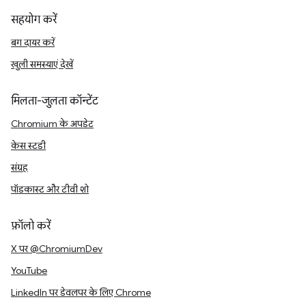
सहयोग करें
बग दायर करें
खुली समस्याएं देखें
मिलता-जुलता कॉन्टेंट
Chromium के अपडेट
केस स्टडी
संग्रह
पॉडकास्ट और टीवी शो
फ़ॉलो करें
X पर @ChromiumDev
YouTube
LinkedIn पर डेवलपर के लिए Chrome