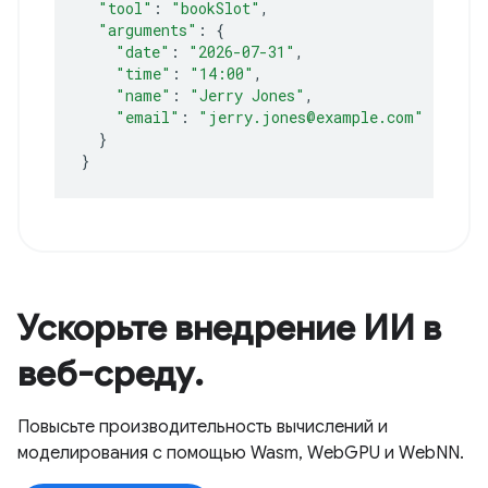
"tool"
:
"bookSlot"
"arguments"
:
{
"date"
:
"2026-07-31"
"time"
:
"14:00"
"name"
:
"Jerry Jones"
"email"
:
"jerry.jones@example.com"
}
}
Ускорьте внедрение ИИ в
веб-среду.
Повысьте производительность вычислений и
моделирования с помощью Wasm, WebGPU и WebNN.