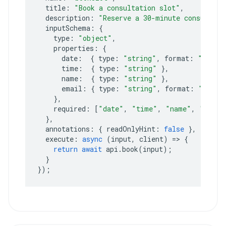
title
:
"Book a consultation slot"
,
description
:
"Reserve a 30-minute consultati
inputSchema
:
{
type
:
"object"
,
properties
:
{
date
:
{
type
:
"string"
,
format
:
"date"
time
:
{
type
:
"string"
},
name
:
{
type
:
"string"
},
email
:
{
type
:
"string"
,
format
:
"email
},
required
:
[
"date"
,
"time"
,
"name"
,
"email
},
annotations
:
{
readOnlyHint
:
false
},
execute
:
async
(
input
,
client
)
=>
{
return
await
api
.
book
(
input
);
}
});