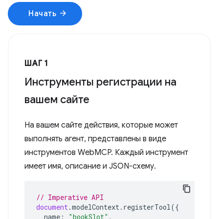
arrow_forward
Начать
ШАГ 1
Инструменты регистрации на
вашем сайте
На вашем сайте действия, которые может
выполнять агент, представлены в виде
инструментов WebMCP. Каждый инструмент
имеет имя, описание и JSON-схему.
// Imperative API
document
.
modelContext
.
registerTool
({
name
:
"bookSlot"
,