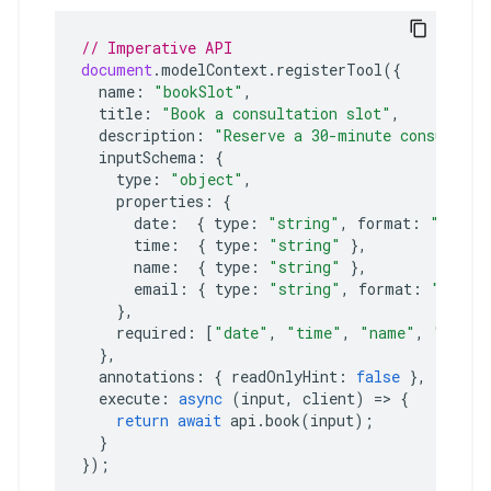
// Imperative API
document
.
modelContext
.
registerTool
({
name
:
"bookSlot"
,
title
:
"Book a consultation slot"
,
description
:
"Reserve a 30-minute consultati
inputSchema
:
{
type
:
"object"
,
properties
:
{
date
:
{
type
:
"string"
,
format
:
"date"
time
:
{
type
:
"string"
},
name
:
{
type
:
"string"
},
email
:
{
type
:
"string"
,
format
:
"email
},
required
:
[
"date"
,
"time"
,
"name"
,
"email
},
annotations
:
{
readOnlyHint
:
false
},
execute
:
async
(
input
,
client
)
=>
{
return
await
api
.
book
(
input
);
}
});