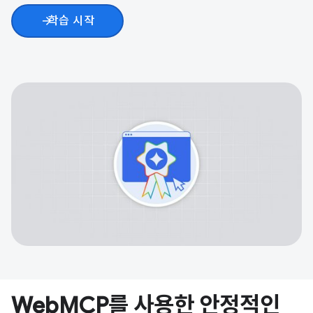
학습 시작
arrow_forward
WebMCP를 사용한 안정적인