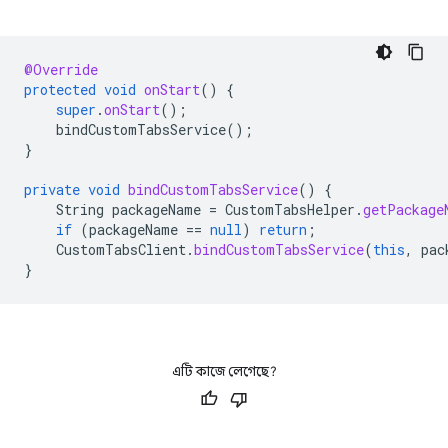
@Override
protected
void
onStart
()
{
super
.
onStart
();
bindCustomTabsService
();
}
private
void
bindCustomTabsService
()
{
String
packageName
=
CustomTabsHelper
.
getPackage
if
(
packageName
==
null
)
return
;
CustomTabsClient
.
bindCustomTabsService
(
this
,
pac
}
এটি কাজে লেগেছে?