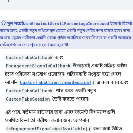
মূল পয়েন্ট:
ইভেন্ট রিসেট
onGreatestScrollPercentageIncreased
করার জন্য, একটি নতুন নথিতে মূল ফ্রেমে একটি নতুন নেভিগেশন ঘটতে হবে। অন্য
কথায়, স্ক্রোল গভীরতা একটি একক পৃষ্ঠার অ্যাপ্লিকেশনের ভিতরে বা একটি অ্যাঙ্করে
নেভিগেশনের জন্য পুনরায় সেট করা হবে
না
।
CustomTabsCallback
এবং
EngagementSignalsCallback
উভয়েরই একটি সক্রিয় কাস্টম
ট্যাব পরিষেবা সংযোগ প্রয়োজন৷ পরিষেবাটি সংযুক্ত হয়ে গেলে,
আপনি
CustomTabsClient.newSession()
এ কল করে এবং
CustomTabsCallback
পাস করে একটি নতুন
CustomTabsSession
তৈরি করতে পারেন।
এর পরে, বর্তমান ব্রাউজার দ্বারা এনগেজমেন্ট সিগন্যালগুলি
সমর্থিত কিনা তা পরীক্ষা করার জন্য আপনার
isEngagementSignalsApiAvailable()
কল করা উচিত।