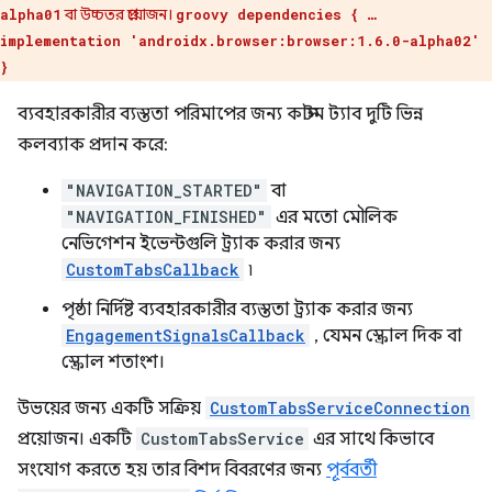
বা উচ্চতর প্রয়োজন।
alpha01
groovy dependencies { …
implementation 'androidx.browser:browser:1.6.0-alpha02'
}
ব্যবহারকারীর ব্যস্ততা পরিমাপের জন্য কাস্টম ট্যাব দুটি ভিন্ন
কলব্যাক প্রদান করে:
"NAVIGATION_STARTED"
বা
"NAVIGATION_FINISHED"
এর মতো মৌলিক
নেভিগেশন ইভেন্টগুলি ট্র্যাক করার জন্য
CustomTabsCallback
৷
পৃষ্ঠা নির্দিষ্ট ব্যবহারকারীর ব্যস্ততা ট্র্যাক করার জন্য
EngagementSignalsCallback
, যেমন স্ক্রোল দিক বা
স্ক্রোল শতাংশ।
উভয়ের জন্য একটি সক্রিয়
CustomTabsServiceConnection
প্রয়োজন। একটি
CustomTabsService
এর সাথে কিভাবে
সংযোগ করতে হয় তার বিশদ বিবরণের জন্য
পূর্ববর্তী