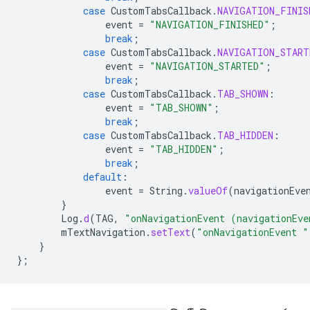
case
CustomTabsCallback
.
NAVIGATION_FINIS
event
=
"NAVIGATION_FINISHED"
;
break
;
case
CustomTabsCallback
.
NAVIGATION_START
event
=
"NAVIGATION_STARTED"
;
break
;
case
CustomTabsCallback
.
TAB_SHOWN
:
event
=
"TAB_SHOWN"
;
break
;
case
CustomTabsCallback
.
TAB_HIDDEN
:
event
=
"TAB_HIDDEN"
;
break
;
default
:
event
=
String
.
valueOf
(
navigationEve
}
Log
.
d
(
TAG
,
"onNavigationEvent (navigationEve
mTextNavigation
.
setText
(
"onNavigationEvent "
}
};