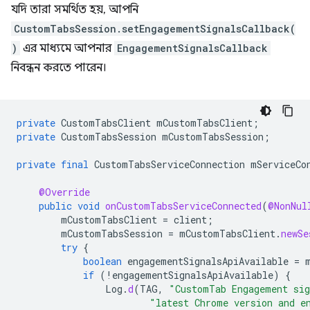
যদি তারা সমর্থিত হয়, আপনি
CustomTabsSession.setEngagementSignalsCallback(
)
এর মাধ্যমে আপনার
EngagementSignalsCallback
নিবন্ধন করতে পারেন।
private
CustomTabsClient
mCustomTabsClient
;
private
CustomTabsSession
mCustomTabsSession
;
private
final
CustomTabsServiceConnection
mServiceCo
@Override
public
void
onCustomTabsServiceConnected
(
@NonNul
mCustomTabsClient
=
client
;
mCustomTabsSession
=
mCustomTabsClient
.
newSe
try
{
boolean
engagementSignalsApiAvailable
=
if
(
!
engagementSignalsApiAvailable
)
{
Log
.
d
(
TAG
,
"CustomTab Engagement sig
"latest Chrome version and e