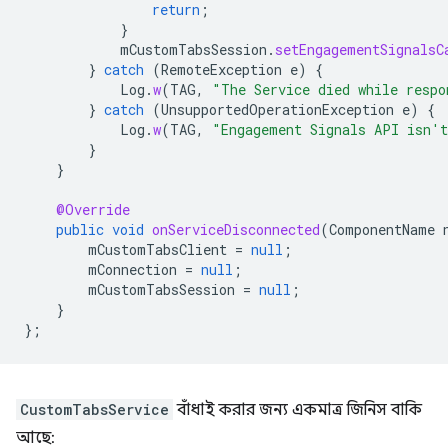
return
;
}
mCustomTabsSession
.
setEngagementSignalsC
}
catch
(
RemoteException
e
)
{
Log
.
w
(
TAG
,
"The Service died while respo
}
catch
(
UnsupportedOperationException
e
)
{
Log
.
w
(
TAG
,
"Engagement Signals API isn't
}
}
@Override
public
void
onServiceDisconnected
(
ComponentName
mCustomTabsClient
=
null
;
mConnection
=
null
;
mCustomTabsSession
=
null
;
}
};
CustomTabsService
বাঁধাই করার জন্য একমাত্র জিনিস বাকি
আছে: