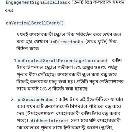
EngagementSignalsCallback
তিনটি ভিন্ন কলব্যাক সমর্থন
করে:
onVerticalScrollEvent()
যখনই ব্যবহারকারী স্ক্রোল দিক পরিবর্তন করে তখন কল
করা হয়, যেখানে
isDirectionUp
(প্রথম যুক্তি) দিক
নির্দেশ করে।
onGreatestScrollPercentageIncreased
: কাস্টম
ট্যাব সিগন্যাল স্ক্রোল গভীরতা 5% অন্তর 100% পর্যন্ত
পৃষ্ঠার নীচে পৌঁছেছে। ব্যবহারকারী স্ক্রল করা বন্ধ করে
দিলেই কলব্যাক চালু করা হয়। প্রতিটি নতুন নেভিগেশনের
সাথে মানটি 0% এ রিসেট করা হয়েছে।
onSessionEnded
: কাস্টম ট্যাব এই ইভেন্টটিকে ফায়ার
করে যখন এটি এনগেজমেন্ট সিগন্যাল পাঠানো বন্ধ করে
দেয় (উদাহরণস্বরূপ, ব্যবহারকারী কাস্টম ট্যাব বন্ধ করার
পরে)।
didUserInteract
সত্য হবে যদি ব্যবহারকারী
কোনোভাবে পৃষ্ঠার সাথে ইন্টারঅ্যাক্ট করেন (স্ক্রলিং,