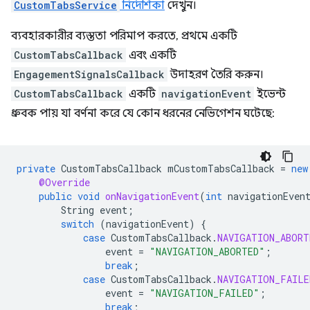
CustomTabsService
নির্দেশিকা
দেখুন।
ব্যবহারকারীর ব্যস্ততা পরিমাপ করতে, প্রথমে একটি
CustomTabsCallback
এবং একটি
EngagementSignalsCallback
উদাহরণ তৈরি করুন।
CustomTabsCallback
একটি
navigationEvent
ইভেন্ট
ধ্রুবক পায় যা বর্ণনা করে যে কোন ধরনের নেভিগেশন ঘটেছে:
private
CustomTabsCallback
mCustomTabsCallback
=
new
@Override
public
void
onNavigationEvent
(
int
navigationEven
String
event
;
switch
(
navigationEvent
)
{
case
CustomTabsCallback
.
NAVIGATION_ABORT
event
=
"NAVIGATION_ABORTED"
;
break
;
case
CustomTabsCallback
.
NAVIGATION_FAILE
event
=
"NAVIGATION_FAILED"
;
break
;