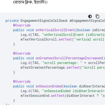
বোতাম ক্লিক, ইত্যাদি)।
private
EngagementSignalsCallback
mEngagementSignals
@Override
public
void
onVerticalScrollEvent
(
boolean
isDire
Log
.
d
(
TAG
,
"onVerticalScrollEvent (isDirecti
mTextVerticalScroll
.
setText
(
"vertical scroll
}
@Override
public
void
onGreatestScrollPercentageIncreased
(
Log
.
d
(
TAG
,
"scroll percentage: "
+
scrollPe
mTextGreatestPercentage
.
setText
(
"scroll perc
}
@Override
public
void
onSessionEnded
(
boolean
didUserIntera
Log
.
d
(
TAG
,
"onSessionEnded (didUserInteract=
mTextSessionEnd
.
setText
(
didUserInteract
?
"s
}
};