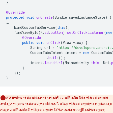
}
@Override
protected
void
onCreate
(
Bundle
savedInstanceState
)
{
…
bindCustomTabService
(
this
);
findViewById
(
R
.
id
.
button
).
setOnClickListener
(
new
@Override
public
void
onClick
(
View
view
)
{
String
url
=
"https://developers.android
CustomTabsIntent
intent
=
new
CustomTabs
.
build
();
intent
.
launchUrl
(
MainActivity
.
this
,
Uri
.
}
});
}
সতর্কতা:
আপনার কার্যকলাপ চলাকালীন একটি কাস্টম ট্যাব পরিষেবা সংযোগ
ব্যর্থ হতে পারে৷ আপনার অ্যাপের যদি একটি সক্রিয় পরিষেবা সংযোগের প্রয়োজন হয়,
তাহলে একটি কার্যকরী পরিষেবা সংযোগ নিশ্চিত করার জন্য দুটি কৌশল রয়েছে: