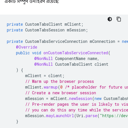
একটি সম্পূর্ণ উদাহরণ রয়েছে:
private
CustomTabsClient
mClient
;
private
CustomTabsSession
mSession
;
private
CustomTabsServiceConnection
mConnection
=
ne
@Override
public
void
onCustomTabsServiceConnected
(
@NonNull
ComponentName
name
,
@NonNull
CustomTabsClient
client
)
{
mClient
=
client
;
// Warm up the browser process
mClient
.
warmup
(
0
/* placeholder for future u
// Create a new browser session
mSession
=
mClient
.
newSession
(
new
CustomTabs
// Pre-render pages the user is likely to vi
// you can do this any time while the servic
mSession
.
mayLaunchUrl
(
Uri
.
parse
(
"https://dev
}