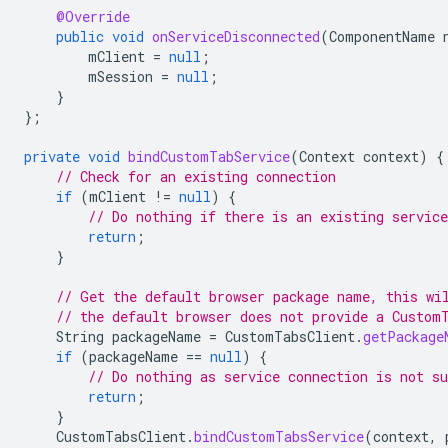
@Override
public
void
onServiceDisconnected
(
ComponentName
mClient
=
null
;
mSession
=
null
;
}
};
private
void
bindCustomTabService
(
Context
context
)
{
// Check for an existing connection
if
(
mClient
!=
null
)
{
// Do nothing if there is an existing service
return
;
}
// Get the default browser package name, this wi
// the default browser does not provide a Custom
String
packageName
=
CustomTabsClient
.
getPackage
if
(
packageName
==
null
)
{
// Do nothing as service connection is not su
return
;
}
CustomTabsClient
.
bindCustomTabsService
(
context
,