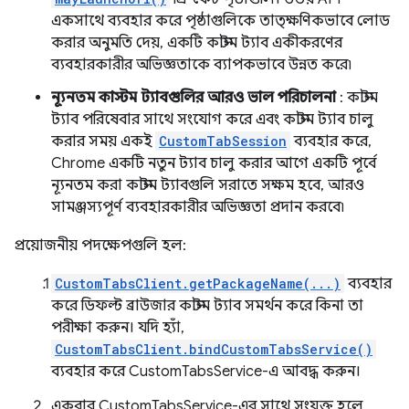
একসাথে ব্যবহার করে পৃষ্ঠাগুলিকে তাত্ক্ষণিকভাবে লোড
করার অনুমতি দেয়, একটি কাস্টম ট্যাব একীকরণের
ব্যবহারকারীর অভিজ্ঞতাকে ব্যাপকভাবে উন্নত করে৷
ন্যূনতম কাস্টম ট্যাবগুলির আরও ভাল পরিচালনা
: কাস্টম
ট্যাব পরিষেবার সাথে সংযোগ করে এবং কাস্টম ট্যাব চালু
করার সময় একই
CustomTabSession
ব্যবহার করে,
Chrome একটি নতুন ট্যাব চালু করার আগে একটি পূর্বে
ন্যূনতম করা কাস্টম ট্যাবগুলি সরাতে সক্ষম হবে, আরও
সামঞ্জস্যপূর্ণ ব্যবহারকারীর অভিজ্ঞতা প্রদান করবে৷
প্রয়োজনীয় পদক্ষেপগুলি হল:
CustomTabsClient.getPackageName(...)
ব্যবহার
করে ডিফল্ট ব্রাউজার কাস্টম ট্যাব সমর্থন করে কিনা তা
পরীক্ষা করুন। যদি হ্যাঁ,
CustomTabsClient.bindCustomTabsService()
ব্যবহার করে CustomTabsService-এ আবদ্ধ করুন।
একবার CustomTabsService-এর সাথে সংযুক্ত হলে,