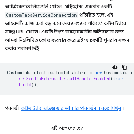
অ্যাপ্লিকেশনে লিঙ্কগুলি খোলে। যাইহোক, একবার একটি
CustomTabsServiceConnection
প্রতিষ্ঠিত হলে, এই
আচরণটি কাজ করা বন্ধ করে দেয় এবং এর পরিবর্তে কাস্টম ট্যাবে
সমস্ত URL খোলে। একটি উন্নত ব্যবহারকারীর অভিজ্ঞতার জন্য,
আমরা নিম্নলিখিত কোড ব্যবহার করে এই আচরণটি পুনরায় সক্ষম
করার পরামর্শ দিই:
CustomTabsIntent
customTabsIntent
=
new
CustomTabsIn
.
setSendToExternalDefaultHandlerEnabled
(
true
)
.
build
();
পরবর্তী:
কাস্টম ট্যাব অভিজ্ঞতার আকার পরিবর্তন করতে শিখুন
।
এটি কাজে লেগেছে?