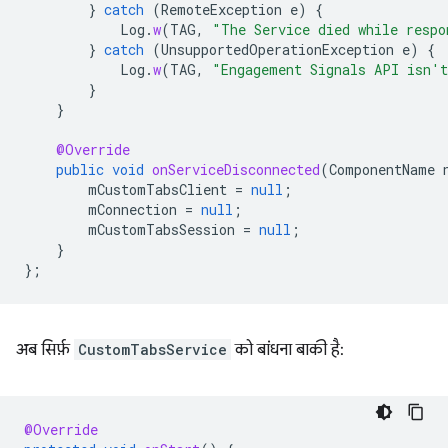
}
catch
(
RemoteException
e
)
{
Log
.
w
(
TAG
,
"The Service died while respo
}
catch
(
UnsupportedOperationException
e
)
{
Log
.
w
(
TAG
,
"Engagement Signals API isn't
}
}
@Override
public
void
onServiceDisconnected
(
ComponentName
mCustomTabsClient
=
null
;
mConnection
=
null
;
mCustomTabsSession
=
null
;
}
};
अब सिर्फ़
CustomTabsService
को बांधना बाकी है:
@Override