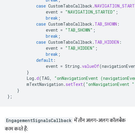
case
CustomTabsCallback
.
NAVIGATION_START
event
=
"NAVIGATION_STARTED"
;
break
;
case
CustomTabsCallback
.
TAB_SHOWN
:
event
=
"TAB_SHOWN"
;
break
;
case
CustomTabsCallback
.
TAB_HIDDEN
:
event
=
"TAB_HIDDEN"
;
break
;
default
:
event
=
String
.
valueOf
(
navigationEve
}
Log
.
d
(
TAG
,
"onNavigationEvent (navigationEve
mTextNavigation
.
setText
(
"onNavigationEvent "
}
};
EngagementSignalsCallback
में तीन अलग-अलग कॉलबैक
काम करते हैं: