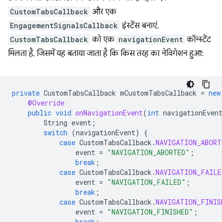
CustomTabsCallback
और एक
EngagementSignalsCallback
इंस्टेंस बनाएं.
CustomTabsCallback
को एक
navigationEvent
कॉन्स्टेंट
मिलता है, जिसमें यह बताया जाता है कि किस तरह का नेविगेशन हुआ:
private
CustomTabsCallback
mCustomTabsCallback
=
new
@Override
public
void
onNavigationEvent
(
int
navigationEven
String
event
;
switch
(
navigationEvent
)
{
case
CustomTabsCallback
.
NAVIGATION_ABORT
event
=
"NAVIGATION_ABORTED"
;
break
;
case
CustomTabsCallback
.
NAVIGATION_FAILE
event
=
"NAVIGATION_FAILED"
;
break
;
case
CustomTabsCallback
.
NAVIGATION_FINIS
event
=
"NAVIGATION_FINISHED"
;
break
;