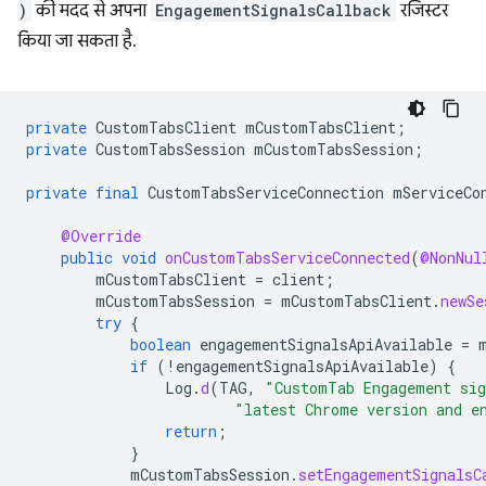
)
की मदद से अपना
EngagementSignalsCallback
रजिस्टर
किया जा सकता है.
private
CustomTabsClient
mCustomTabsClient
;
private
CustomTabsSession
mCustomTabsSession
;
private
final
CustomTabsServiceConnection
mServiceCo
@Override
public
void
onCustomTabsServiceConnected
(
@NonNul
mCustomTabsClient
=
client
;
mCustomTabsSession
=
mCustomTabsClient
.
newSe
try
{
boolean
engagementSignalsApiAvailable
=
if
(
!
engagementSignalsApiAvailable
)
{
Log
.
d
(
TAG
,
"CustomTab Engagement sig
"latest Chrome version and e
return
;
}
mCustomTabsSession
.
setEngagementSignalsC