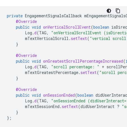
private
EngagementSignalsCallback
mEngagementSignals
@Override
public
void
onVerticalScrollEvent
(
boolean
isDire
Log
.
d
(
TAG
,
"onVerticalScrollEvent (isDirecti
mTextVerticalScroll
.
setText
(
"vertical scroll
}
@Override
public
void
onGreatestScrollPercentageIncreased
(
Log
.
d
(
TAG
,
"scroll percentage: "
+
scrollPe
mTextGreatestPercentage
.
setText
(
"scroll perc
}
@Override
public
void
onSessionEnded
(
boolean
didUserIntera
Log
.
d
(
TAG
,
"onSessionEnded (didUserInteract=
mTextSessionEnd
.
setText
(
didUserInteract
?
"s
}
};