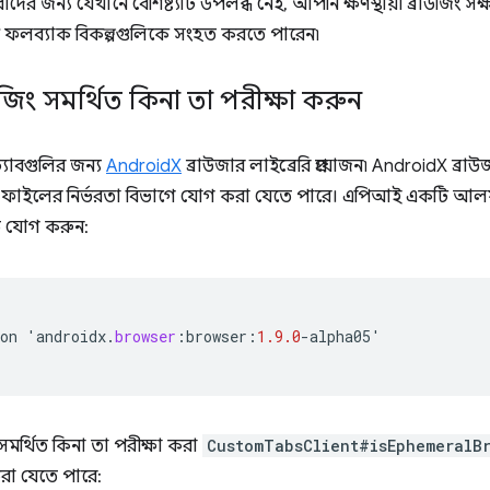
ীদের জন্য যেখানে বৈশিষ্ট্যটি উপলব্ধ নেই, আপনি ক্ষণস্থায়ী ব্রাউজিং
ঘ্নে ফলব্যাক বিকল্পগুলিকে সংহত করতে পারেন৷
ব্রাউজিং সমর্থিত কিনা তা পরীক্ষা করুন
 ট্যাবগুলির জন্য
AndroidX
ব্রাউজার লাইব্রেরি প্রয়োজন৷ AndroidX ব্রাউজ
ফাইলের নির্ভরতা বিভাগে যোগ করা যেতে পারে। এপিআই একটি আলফা
ত যোগ করুন:
on
'
androidx
.
browser
:
browser
:
1.9.0
-
alpha05
'
িং সমর্থিত কিনা তা পরীক্ষা করা
CustomTabsClient#isEphemeralB
করা যেতে পারে: