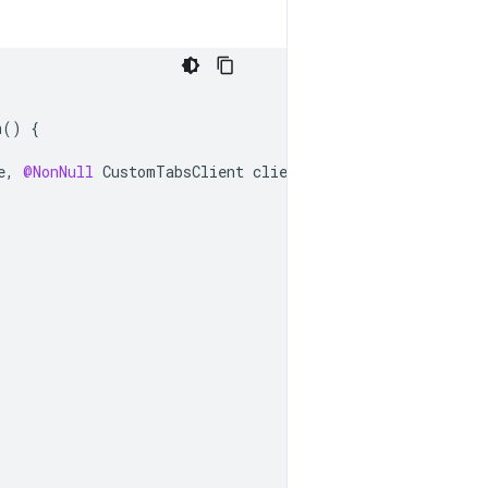
n
()
{
e
,
@NonNull
CustomTabsClient
client
)
{