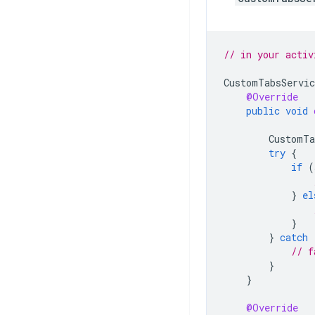
// in your activ
CustomTabsServic
@Override
public
void
CustomTa
try
{
if
(
}
el
}
}
catch
// f
}
}
@Override