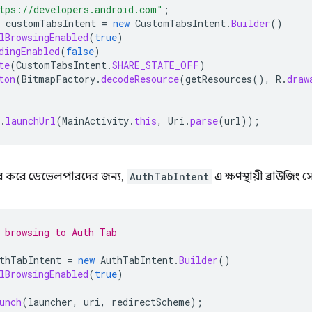
tps://developers.android.com"
;
customTabsIntent
=
new
CustomTabsIntent
.
Builder
()
lBrowsingEnabled
(
true
)
dingEnabled
(
false
)
te
(
CustomTabsIntent
.
SHARE_STATE_OFF
)
ton
(
BitmapFactory
.
decodeResource
(
getResources
(),
R
.
draw
.
launchUrl
(
MainActivity
.
this
,
Uri
.
parse
(
url
));
ার করে ডেভেলপারদের জন্য,
AuthTabIntent
এ ক্ষণস্থায়ী ব্রাউজি
 browsing to Auth Tab
thTabIntent
=
new
AuthTabIntent
.
Builder
()
lBrowsingEnabled
(
true
)
unch
(
launcher
,
uri
,
redirectScheme
);