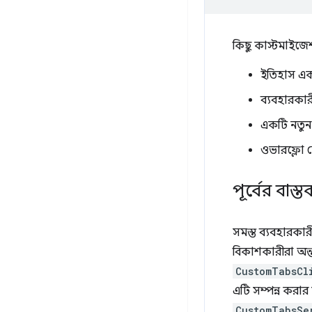
কিছু কাস্টমাইজেশন
ইতিহাস একট
ব্যবহারকার
একটি নতুন 
ওভারফ্লো ম
পূর্বের বাস্
সমস্ত ব্যবহারকার
বিকাশকারীরা অন্তর
CustomTabsCl
এটি সম্পন্ন করার 
CustomTabsSe