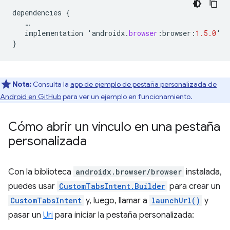
dependencies
{
…
implementation
'
androidx
.
browser
:
browser
:
1.5.0
'
}
Nota:
Consulta la
app de ejemplo de pestaña personalizada de
Android en GitHub
para ver un ejemplo en funcionamiento.
Cómo abrir un vínculo en una pestaña
personalizada
Con la biblioteca
androidx.browser/browser
instalada,
puedes usar
CustomTabsIntent.Builder
para crear un
CustomTabsIntent
y, luego, llamar a
launchUrl()
y
pasar un
Uri
para iniciar la pestaña personalizada: