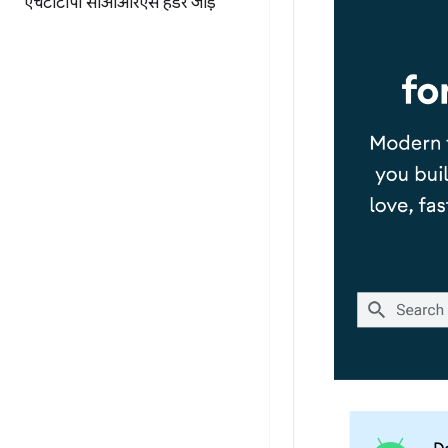
एचटीटीपी सीओआरएस हेडर जोड़ें