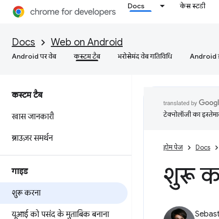
Docs
केस स्टडी
Docs
Web on Android
Android पर वेब
कस्‍टम टैब
भरोसेमंद वेब गतिविधि
Android इं
कस्‍टम टैब
टेक्नोलॉजी का इस्तेमाल
खास जानकारी
ब्राउज़र समर्थन
होम पेज
Docs
शुरू 
गाइड
शुरू करना
Sebast
यूआई को पसंद के मुताबिक बनाना