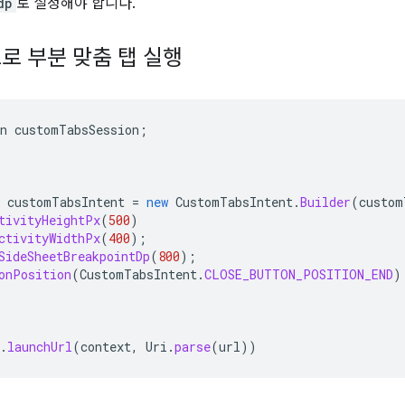
dp
로 설정해야 합니다.
로 부분 맞춤 탭 실행
n
customTabsSession
;
customTabsIntent
=
new
CustomTabsIntent
.
Builder
(
custom
tivityHeightPx
(
500
)
ctivityWidthPx
(
400
);
SideSheetBreakpointDp
(
800
);
onPosition
(
CustomTabsIntent
.
CLOSE_BUTTON_POSITION_END
)
.
launchUrl
(
context
,
Uri
.
parse
(
url
))