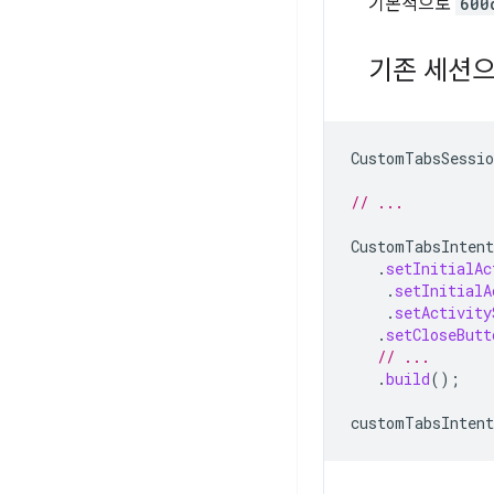
기본적으로
600
기존 세션으
CustomTabsSessio
// ...
CustomTabsIntent
.
setInitialAc
.
setInitialA
.
setActivity
.
setCloseButt
// ...
.
build
();
customTabsIntent