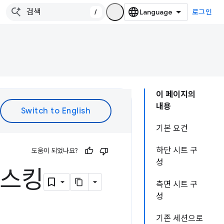
/
로그인
이 페이지의
내용
기본 요건
하단 시트 구
도움이 되었나요?
성
태스킹
측면 시트 구
성
기존 세션으로