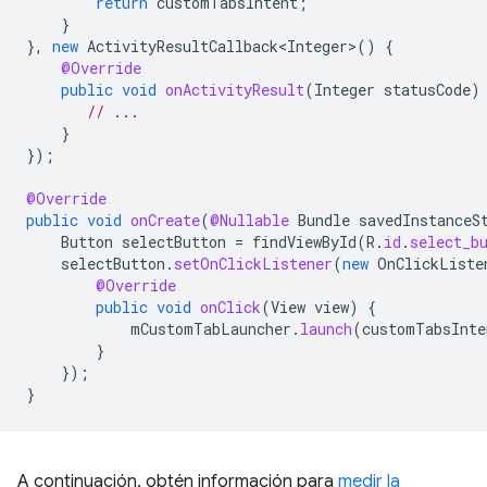
return
customTabsIntent
;
}
},
new
ActivityResultCallback<Integer>
()
{
@Override
public
void
onActivityResult
(
Integer
statusCode
)
// ...
}
});
@Override
public
void
onCreate
(
@Nullable
Bundle
savedInstanceS
Button
selectButton
=
findViewById
(
R
.
id
.
select_b
selectButton
.
setOnClickListener
(
new
OnClickListe
@Override
public
void
onClick
(
View
view
)
{
mCustomTabLauncher
.
launch
(
customTabsInte
}
});
}
A continuación, obtén información para
medir la