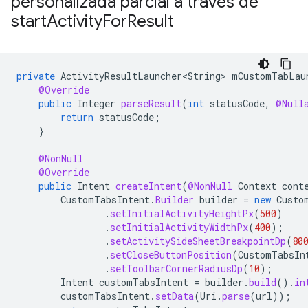
personalizada parcial a través de
start
Activity
For
Result
private
ActivityResultLauncher<String>
mCustomTabLau
@Override
public
Integer
parseResult
(
int
statusCode
,
@Null
return
statusCode
;
}
@NonNull
@Override
public
Intent
createIntent
(
@NonNull
Context
cont
CustomTabsIntent
.
Builder
builder
=
new
Custo
.
setInitialActivityHeightPx
(
500
)
.
setInitialActivityWidthPx
(
400
);
.
setActivitySideSheetBreakpointDp
(
80
.
setCloseButtonPosition
(
CustomTabsIn
.
setToolbarCornerRadiusDp
(
10
);
Intent
customTabsIntent
=
builder
.
build
().
in
customTabsIntent
.
setData
(
Uri
.
parse
(
url
));