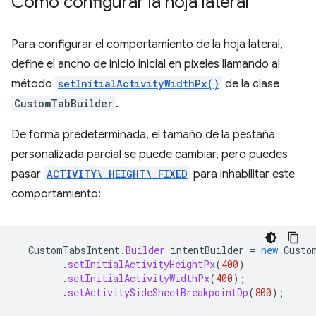
Cómo configurar la hoja lateral
Para configurar el comportamiento de la hoja lateral,
define el ancho de inicio inicial en píxeles llamando al
método
setInitialActivityWidthPx()
de la clase
CustomTabBuilder
.
De forma predeterminada, el tamaño de la pestaña
personalizada parcial se puede cambiar, pero puedes
pasar
ACTIVITY\_HEIGHT\_FIXED
para inhabilitar este
comportamiento:
CustomTabsIntent
.
Builder
intentBuilder
=
new
Custo
.
setInitialActivityHeightPx
(
400
)
.
setInitialActivityWidthPx
(
400
);
.
setActivitySideSheetBreakpointDp
(
800
);