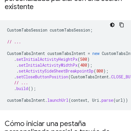
existente
CustomTabsSession
customTabsSession
;
// ...
CustomTabsIntent
customTabsIntent
=
new
CustomTabsIn
.
setInitialActivityHeightPx
(
500
)
.
setInitialActivityWidthPx
(
400
);
.
setActivitySideSheetBreakpointDp
(
800
);
.
setCloseButtonPosition
(
CustomTabsIntent
.
CLOSE_BU
// ...
.
build
();
customTabsIntent
.
launchUrl
(
context
,
Uri
.
parse
(
url
))
Cómo iniciar una pestaña