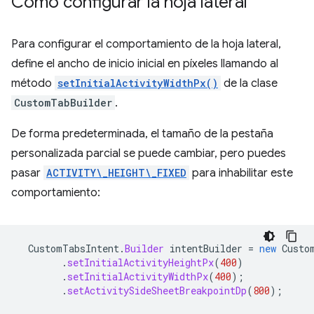
Cómo configurar la hoja lateral
Para configurar el comportamiento de la hoja lateral,
define el ancho de inicio inicial en píxeles llamando al
método
setInitialActivityWidthPx()
de la clase
CustomTabBuilder
.
De forma predeterminada, el tamaño de la pestaña
personalizada parcial se puede cambiar, pero puedes
pasar
ACTIVITY\_HEIGHT\_FIXED
para inhabilitar este
comportamiento:
CustomTabsIntent
.
Builder
intentBuilder
=
new
Custo
.
setInitialActivityHeightPx
(
400
)
.
setInitialActivityWidthPx
(
400
);
.
setActivitySideSheetBreakpointDp
(
800
);