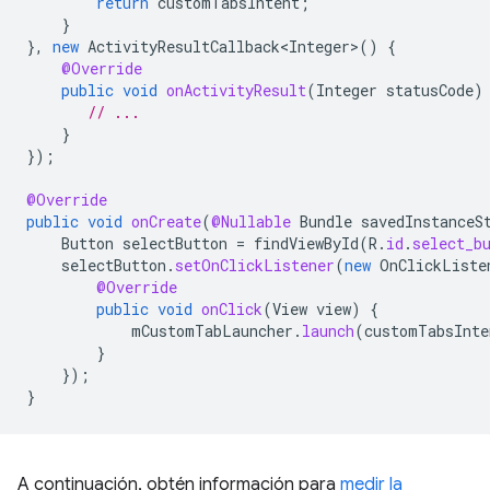
return
customTabsIntent
;
}
},
new
ActivityResultCallback<Integer>
()
{
@Override
public
void
onActivityResult
(
Integer
statusCode
)
// ...
}
});
@Override
public
void
onCreate
(
@Nullable
Bundle
savedInstanceS
Button
selectButton
=
findViewById
(
R
.
id
.
select_b
selectButton
.
setOnClickListener
(
new
OnClickListe
@Override
public
void
onClick
(
View
view
)
{
mCustomTabLauncher
.
launch
(
customTabsInte
}
});
}
A continuación, obtén información para
medir la