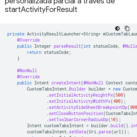
personalizada parcial a través de
start
Activity
For
Result
private
ActivityResultLauncher<String>
mCustomTabLau
@Override
public
Integer
parseResult
(
int
statusCode
,
@Null
return
statusCode
;
}
@NonNull
@Override
public
Intent
createIntent
(
@NonNull
Context
cont
CustomTabsIntent
.
Builder
builder
=
new
Custo
.
setInitialActivityHeightPx
(
500
)
.
setInitialActivityWidthPx
(
400
);
.
setActivitySideSheetBreakpointDp
(
80
.
setCloseButtonPosition
(
CustomTabsIn
.
setToolbarCornerRadiusDp
(
10
);
Intent
customTabsIntent
=
builder
.
build
().
in
customTabsIntent
.
setData
(
Uri
.
parse
(
url
));