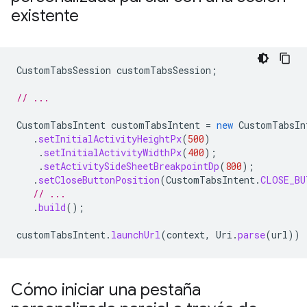
existente
CustomTabsSession
customTabsSession
;
// ...
CustomTabsIntent
customTabsIntent
=
new
CustomTabsIn
.
setInitialActivityHeightPx
(
500
)
.
setInitialActivityWidthPx
(
400
);
.
setActivitySideSheetBreakpointDp
(
800
);
.
setCloseButtonPosition
(
CustomTabsIntent
.
CLOSE_BU
// ...
.
build
();
customTabsIntent
.
launchUrl
(
context
,
Uri
.
parse
(
url
))
Cómo iniciar una pestaña