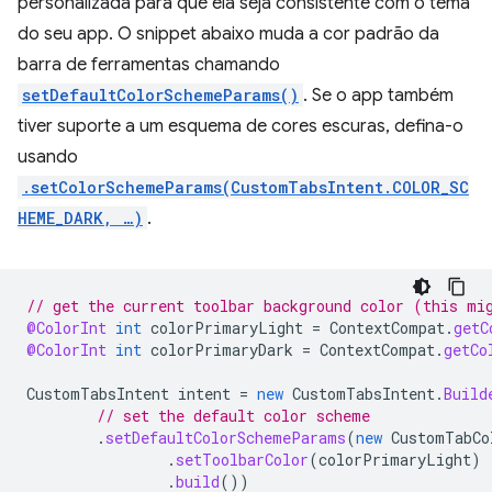
personalizada para que ela seja consistente com o tema
do seu app. O snippet abaixo muda a cor padrão da
barra de ferramentas chamando
setDefaultColorSchemeParams()
. Se o app também
tiver suporte a um esquema de cores escuras, defina-o
usando
.setColorSchemeParams(CustomTabsIntent.COLOR_SC
HEME_DARK, …)
.
// get the current toolbar background color (this mi
@ColorInt
int
colorPrimaryLight
=
ContextCompat
.
getC
@ColorInt
int
colorPrimaryDark
=
ContextCompat
.
getCo
CustomTabsIntent
intent
=
new
CustomTabsIntent
.
Build
// set the default color scheme
.
setDefaultColorSchemeParams
(
new
CustomTabCo
.
setToolbarColor
(
colorPrimaryLight
)
.
build
())