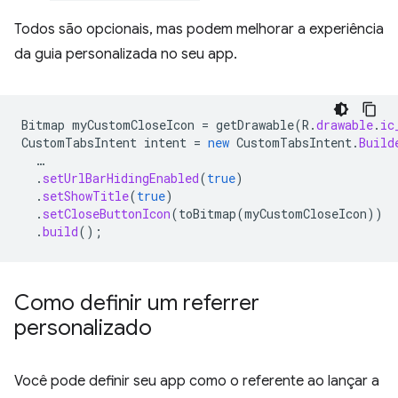
Todos são opcionais, mas podem melhorar a experiência
da guia personalizada no seu app.
Bitmap
myCustomCloseIcon
=
getDrawable
(
R
.
drawable
.
ic
CustomTabsIntent
intent
=
new
CustomTabsIntent
.
Build
…
.
setUrlBarHidingEnabled
(
true
)
.
setShowTitle
(
true
)
.
setCloseButtonIcon
(
toBitmap
(
myCustomCloseIcon
))
.
build
();
Como definir um referrer
personalizado
Você pode definir seu app como o referente ao lançar a