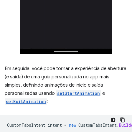
Em seguida, você pode tornar a experiência de abertura
(e saída) de uma guia personalizada no app mais
simples, definindo animações de início e saída
personalizadas usando
setStartAnimation
e
setExitAnimation
:
CustomTabsIntent
intent
=
new
CustomTabsIntent
.
Build
…