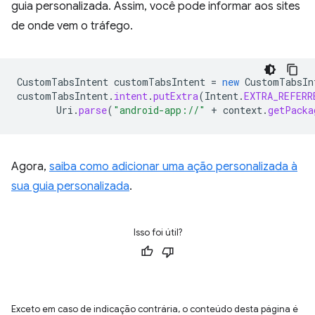
guia personalizada. Assim, você pode informar aos sites
de onde vem o tráfego.
CustomTabsIntent
customTabsIntent
=
new
CustomTabsIn
customTabsIntent
.
intent
.
putExtra
(
Intent
.
EXTRA_REFERR
Uri
.
parse
(
"android-app://"
+
context
.
getPacka
Agora,
saiba como adicionar uma ação personalizada à
sua guia personalizada
.
Isso foi útil?
Exceto em caso de indicação contrária, o conteúdo desta página é