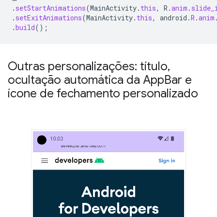
.
setStartAnimations
(
MainActivity
.
this
,
R
.
anim
.
slide_
.
setExitAnimations
(
MainActivity
.
this
,
android
.
R
.
anim
.
build
();
Outras personalizações: título
,
ocultação automática da App
Bar e
ícone de fechamento personalizado