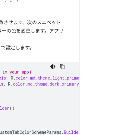
ダークモード
致させます。次のスニペット
バーの色を変更します。アプリ
で設定します。
y in your app)
his
,
R
.
color
.
md_theme_light_primary
);
is
,
R
.
color
.
md_theme_dark_primary
);
lder
()
ustomTabColorSchemeParams
.
Builder
()