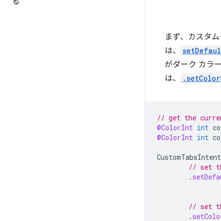
る
まず、カスタム
は、
setDefau
がダーク カラ
は、
.setColo
// get the curre
@ColorInt
int
co
@ColorInt
int
co
CustomTabsIntent
// set t
.
setDefa
// set t
.
setColo