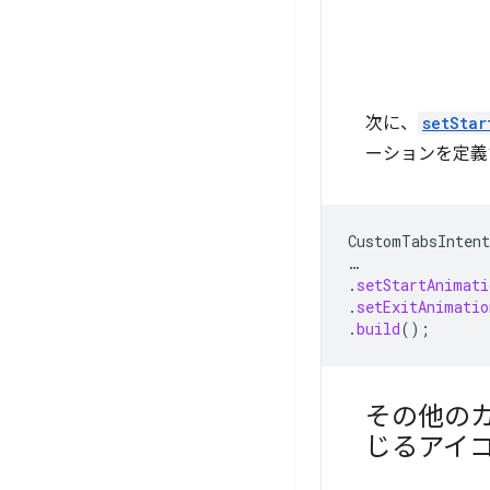
次に、
setStar
ーションを定義
CustomTabsIntent
…
.
setStartAnimati
.
setExitAnimatio
.
build
();
その他のカ
じるアイ