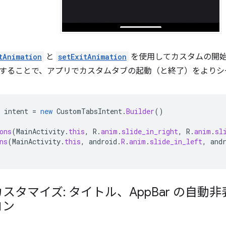
tAnimation
と
setExitAnimation
を使用してカスタムの開
することで、アプリでカスタムタブの起動（と終了）をよりシ
intent
=
new
CustomTabsIntent
.
Builder
()
ons
(
MainActivity
.
this
,
R
.
anim
.
slide_in_right
,
R
.
anim
.
sl
ns
(
MainActivity
.
this
,
android
.
R
.
anim
.
slide_in_left
,
and
スタマイズ: タイトル、App
Bar の自動
コン