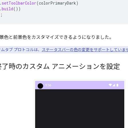
.
setToolbarColor
(
colorPrimaryDark
)
.
build
())
;
景色と前景色をカスタマイズできるようになりました。
ムタブ プロトコルは、
ステータスバーの色の変更をサポートしていま
終了時のカスタム アニメーションを設定