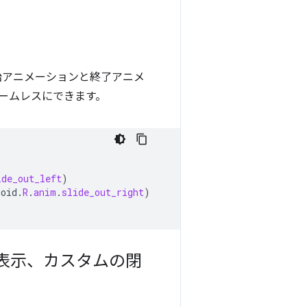
始アニメーションと終了アニメ
ームレスにできます。
ide_out_left
)
roid
.
R
.
anim
.
slide_out_right
)
非表示、カスタムの閉