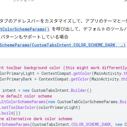
ライトモード
タブのアドレスバーをカスタマイズして、アプリのテーマと一
ltColorSchemeParams()
を呼び出して、デフォルトのツール
ーパターンもサポートしている場合
rSchemeParams(CustomTabsIntent.COLOR_SCHEME_DARK, …)
nt toolbar background color (this might work differentl
lorPrimaryLight
=
ContextCompat
.
getColor
(
MainActivity
.
t
lorPrimaryDark
=
ContextCompat
.
getColor
(
MainActivity
.
th
intent
=
new
CustomTabsIntent
.
Builder
()
he default color scheme
ultColorSchemeParams
(
new
CustomTabColorSchemeParams
.
Bui
.
setToolbarColor
(
colorPrimaryLight
)
.
build
())
he alternative dark color scheme
rSchemeParams
(
CustomTabsIntent
.
COLOR_SCHEME_DARK
,
new
C