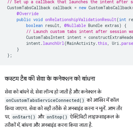
// Set up a callback that launches the intent after s
CustomTabsCallback
callback
=
new
CustomTabsCallback
@Override
public
void
onRelationshipValidationResult
(
int
r
boolean
result
,
@Nullable
Bundle
extras
)
{
// Launch custom tabs intent after session w
CustomTabsIntent
intent
=
constructExtraHead
intent
.
launchUrl
(
MainActivity
.
this
,
Uri
.
pars
}
};
कस्टम टैब की सेवा के कनेक्शन को बांधना
सेवा को बांधने से, सेवा लॉन्च हो जाती है और कनेक्शन के
onCustomTabsServiceConnected()
को आखिर में कॉल
किया जाएगा. सेवा को सही तरीके से अनबाइंड करना न भूलें. आम तौर
पर,
onStart()
और
onStop()
ऐक्टिविटी लाइफ़साइकल के
तरीकों में, बांधना और अनबाइंड करना किया जाता है.