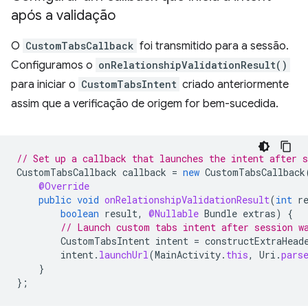
após a validação
O
CustomTabsCallback
foi transmitido para a sessão.
Configuramos o
onRelationshipValidationResult()
para iniciar o
CustomTabsIntent
criado anteriormente
assim que a verificação de origem for bem-sucedida.
// Set up a callback that launches the intent after s
CustomTabsCallback
callback
=
new
CustomTabsCallback
@Override
public
void
onRelationshipValidationResult
(
int
r
boolean
result
,
@Nullable
Bundle
extras
)
{
// Launch custom tabs intent after session w
CustomTabsIntent
intent
=
constructExtraHead
intent
.
launchUrl
(
MainActivity
.
this
,
Uri
.
pars
}
};