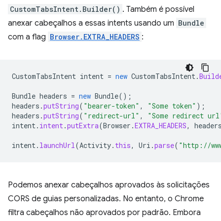
CustomTabsIntent.Builder()
. Também é possível
anexar cabeçalhos a essas intents usando um
Bundle
com a flag
Browser.EXTRA_HEADERS
:
CustomTabsIntent
intent
=
new
CustomTabsIntent
.
Build
Bundle
headers
=
new
Bundle
();
headers
.
putString
(
"bearer-token"
,
"Some token"
);
headers
.
putString
(
"redirect-url"
,
"Some redirect url
intent
.
intent
.
putExtra
(
Browser
.
EXTRA_HEADERS
,
header
intent
.
launchUrl
(
Activity
.
this
,
Uri
.
parse
(
"http://ww
Podemos anexar cabeçalhos aprovados às solicitações
CORS de guias personalizadas. No entanto, o Chrome
filtra cabeçalhos não aprovados por padrão. Embora