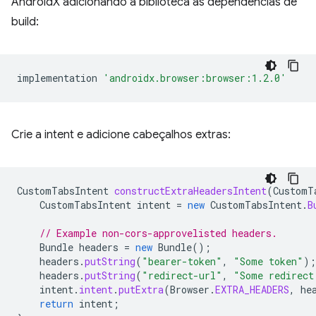
AndroidX adicionando a biblioteca às dependências de
build:
implementation
'androidx.browser:browser:1.2.0'
Crie a intent e adicione cabeçalhos extras:
CustomTabsIntent
constructExtraHeadersIntent
(
CustomT
CustomTabsIntent
intent
=
new
CustomTabsIntent
.
B
// Example non-cors-approvelisted headers.
Bundle
headers
=
new
Bundle
();
headers
.
putString
(
"bearer-token"
,
"Some token"
);
headers
.
putString
(
"redirect-url"
,
"Some redirect
intent
.
intent
.
putExtra
(
Browser
.
EXTRA_HEADERS
,
he
return
intent
;