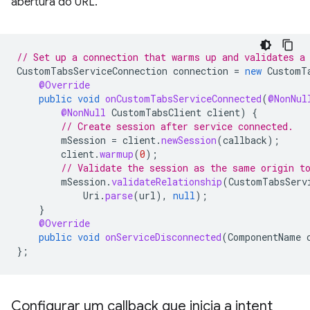
abertura do URL.
// Set up a connection that warms up and validates a
CustomTabsServiceConnection
connection
=
new
CustomT
@Override
public
void
onCustomTabsServiceConnected
(
@NonNul
@NonNull
CustomTabsClient
client
)
{
// Create session after service connected.
mSession
=
client
.
newSession
(
callback
);
client
.
warmup
(
0
);
// Validate the session as the same origin t
mSession
.
validateRelationship
(
CustomTabsServ
Uri
.
parse
(
url
),
null
);
}
@Override
public
void
onServiceDisconnected
(
ComponentName
};
Configurar um callback que inicia a intent