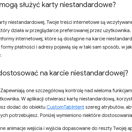
mogą służyć karty niestandardowe?
rty niestandardowej, Twoje treści internetowe są wczytywane
który działa w przeglądarce preferowanej przez użytkownika.
latformy internetowej, które są dostępne na karcie niestandar
 formy płatności i adresy pojawią się w taki sam sposób, w jak
.
ostosować na karcie niestandardowej?
 Zapewniają one szczegółową kontrolę nad wieloma funkcjami
ytkownika. W aplikacji otwierasz kartę niestandardową, korzys
żesz dodać do obiektu
CustomTabIntent
szereg atrybutów, ab
órych potrzebujesz. Poniżej wymieniono niektóre dostosowani
e animacje wejścia i wyjścia dopasowane do reszty Twojej apl