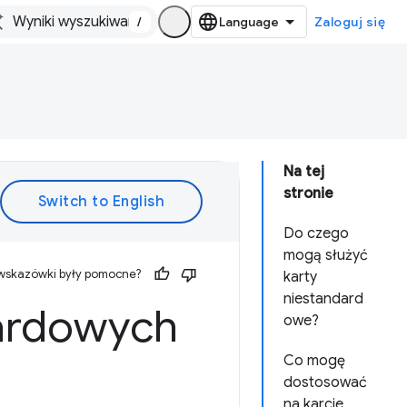
/
Zaloguj się
Na tej
stronie
Do czego
mogą służyć
 wskazówki były pomocne?
karty
niestandard
dardowych
owe?
Co mogę
dostosować
na karcie