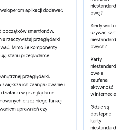
niestandard
deweloperom aplikacji dodawać
owej?
Kiedy warto
od początków smartfonów,
używać kart
e rzeczywistej przeglądarki
niestandard
owych?
sować. Mimo że komponenty
zują stanu przeglądarce
Karty
niestandard
owe a
wnętrznej przeglądarki.
zaufana
o zwiększa ich zaangażowanie i
aktywność
u działaniu w przeglądarce
w internecie
rowanych przez niego funkcji.
Gdzie są
awaniem uprawnień czy
dostępne
karty
niestandard