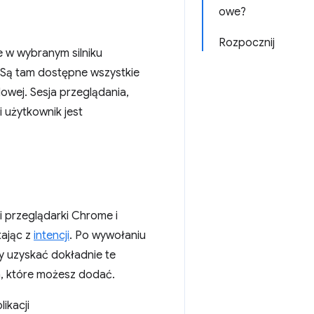
owe?
Rozpocznij
 w wybranym silniku
 Są tam dostępne wszystkie
dowej. Sesja przeglądania,
i użytkownik jest
 przeglądarki Chrome i
tając z
intencji
. Po wywołaniu
y uzyskać dokładnie te
a, które możesz dodać.
ikacji