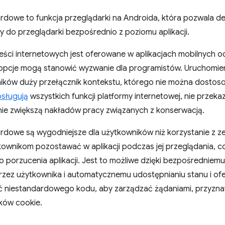
ardowe to funkcja przeglądarki na Androida, która pozwala 
 do przeglądarki bezpośrednio z poziomu aplikacji.
eści internetowych jest oferowane w aplikacjach mobilnych 
 opcje mogą stanowić wyzwanie dla programistów. Uruchomieni
ników duży przełącznik kontekstu, którego nie można dosto
bsługują
wszystkich funkcji platformy internetowej, nie przeka
 nie zwiększą nakładów pracy związanych z konserwacją.
rdowe są wygodniejsze dla użytkowników niż korzystanie z ze
kownikom pozostawać w aplikacji podczas jej przeglądania, c
o porzucenia aplikacji. Jest to możliwe dzięki bezpośredniem
rzez użytkownika i automatycznemu udostępnianiu stanu i ofe
ać niestandardowego kodu, aby zarządzać żądaniami, przyzn
ków cookie.