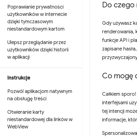
Do czego 
Poprawianie prywatności
użytkowników w internecie
dzięki tymczasowym
Gdy używasz ka
niestandardowym kartom
renderowania, 
funkcje API i p
Ulepsz przeglądanie przez
zapisane hasła,
użytkowników dzięki historii
w aplikacji
przyzwyczajony
Co mogę d
Instrukcje
Pozwól aplikacjom natywnym
Całkiem sporo!
na obsługę treści
interfejsami uż
tej intencji mo
Otwieranie karty
niestandardowej dla linków w
informacje, kt
Web
View
Spersonalizowan