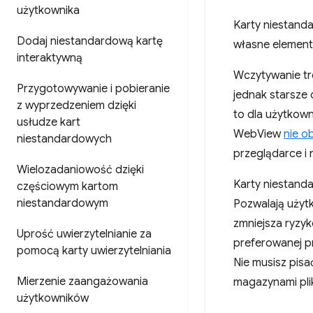
użytkownika
Karty niestand
Dodaj niestandardową kartę
własne elementy
interaktywną
Wczytywanie tr
Przygotowywanie i pobieranie
jednak starsze
z wyprzedzeniem dzięki
to dla użytkow
usłudze kart
WebView
nie o
niestandardowych
przeglądarce i
Wielozadaniowość dzięki
Karty niestanda
częściowym kartom
niestandardowym
Pozwalają użyt
zmniejsza ryzyk
Uprość uwierzytelnianie za
preferowanej p
pomocą karty uwierzytelniania
Nie musisz pis
Mierzenie zaangażowania
magazynami pli
użytkowników