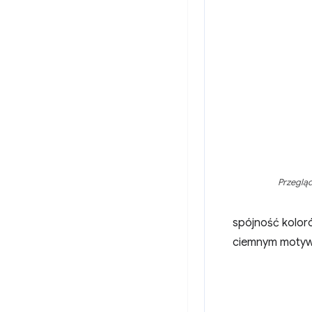
Przeglą
spójność koloró
ciemnym moty