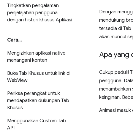
Tingkatkan pengalaman
Dengan menggun
penjelajahan pengguna
dengan histori khusus Aplikasi
mendukung brow
tersedia di Ta
akan muncul se
Cara
.
.
.
Mengizinkan aplikasi native
Apa yang 
menangani konten
Cukup peduli! 
Buka Tab Khusus untuk link di
Web
View
pengguna. Dala
menambahkan se
Periksa perangkat untuk
keinginan. Beb
mendapatkan dukungan Tab
Khusus
Animasi masuk 
Menggunakan Custom Tab
API