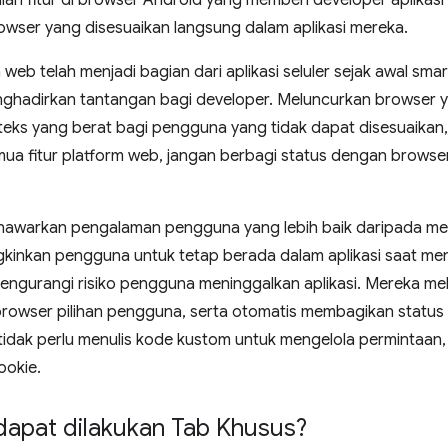
lah fitur di browser Android yang memberi developer aplika
wser yang disesuaikan langsung dalam aplikasi mereka.
eb telah menjadi bagian dari aplikasi seluler sejak awal smar
ghadirkan tantangan bagi developer. Meluncurkan browser 
teks yang berat bagi pengguna yang tidak dapat disesuaik
ua fitur platform web, jangan berbagi status dengan brow
awarkan pengalaman pengguna yang lebih baik daripada me
inkan pengguna untuk tetap berada dalam aplikasi saat men
 mengurangi risiko pengguna meninggalkan aplikasi. Mereka 
browser pilihan pengguna, serta otomatis membagikan status 
idak perlu menulis kode kustom untuk mengelola permintaan, 
ookie.
dapat dilakukan Tab Khusus?