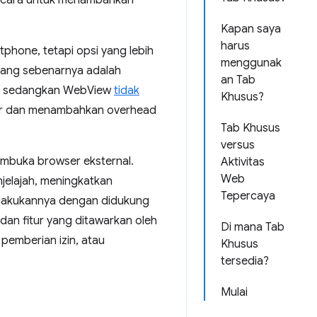
si cara untuk menambahkan
Kapan saya
harus
tphone, tetapi opsi yang lebih
menggunak
yang sebenarnya adalah
an Tab
an, sedangkan WebView
tidak
Khusus?
ser dan menambahkan overhead
Tab Khusus
versus
mbuka browser eksternal.
Aktivitas
Web
jelajah, meningkatkan
Tepercaya
melakukannya dengan didukung
dan fitur yang ditawarkan oleh
Di mana Tab
pemberian izin, atau
Khusus
tersedia?
Mulai