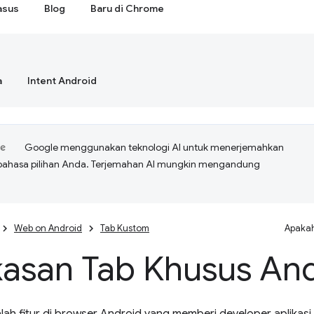
asus
Blog
Baru di Chrome
a
Intent Android
Google menggunakan teknologi AI untuk menerjemahkan
bahasa pilihan Anda. Terjemahan AI mungkin mengandung
Web on Android
Tab Kustom
Apakah
kasan Tab Khusus An