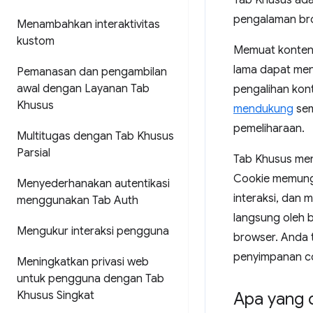
Tab Khusus ada
pengalaman bro
Menambahkan interaktivitas
kustom
Memuat konten w
lama dapat men
Pemanasan dan pengambilan
awal dengan Layanan Tab
pengalihan kon
Khusus
mendukung
sem
pemeliharaan.
Multitugas dengan Tab Khusus
Parsial
Tab Khusus men
Cookie memungk
Menyederhanakan autentikasi
interaksi, dan
menggunakan Tab Auth
langsung oleh 
Mengukur interaksi pengguna
browser. Anda t
penyimpanan c
Meningkatkan privasi web
untuk pengguna dengan Tab
Khusus Singkat
Apa yang 