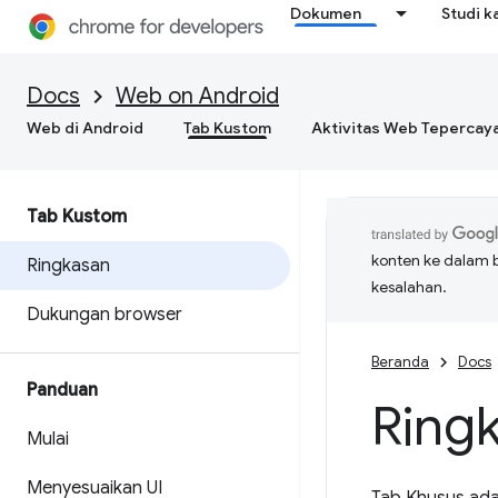
Dokumen
Studi k
Docs
Web on Android
Web di Android
Tab Kustom
Aktivitas Web Tepercay
Tab Kustom
konten ke dalam 
Ringkasan
kesalahan.
Dukungan browser
Beranda
Docs
Panduan
Ring
Mulai
Menyesuaikan UI