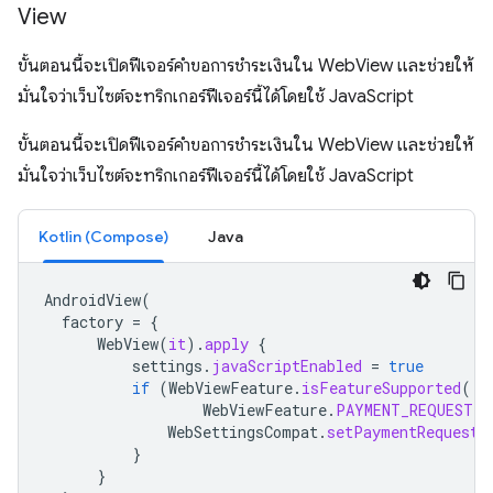
View
ขั้นตอนนี้จะเปิดฟีเจอร์คำขอการชำระเงินใน WebView และช่วยให้
มั่นใจว่าเว็บไซต์จะทริกเกอร์ฟีเจอร์นี้ได้โดยใช้ JavaScript
ขั้นตอนนี้จะเปิดฟีเจอร์คำขอการชำระเงินใน WebView และช่วยให้
มั่นใจว่าเว็บไซต์จะทริกเกอร์ฟีเจอร์นี้ได้โดยใช้ JavaScript
Kotlin (Compose)
Java
AndroidView
(
factory
=
{
WebView
(
it
).
apply
{
settings
.
javaScriptEnabled
=
true
if
(
WebViewFeature
.
isFeatureSupported
(
WebViewFeature
.
PAYMENT_REQUEST
))
WebSettingsCompat
.
setPaymentRequestE
}
}