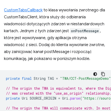
CustomTabsCallback
to klasa wywołania zwrotnego dla
CustomTabsClient, która służy do odbierania
wiadomości dotyczących zdarzeń w niestandardowych
kartach. Jednym z tych zdarzeń jest
onPostMessage
,
które jest wywoływane, gdy aplikacja otrzyma
wiadomość z sieci. Dodaj do klienta wywołanie zwrotne,
aby zainicjować kanał postMessage i rozpocząć
komunikację, jak pokazano w poniższym kodzie.
private
final
String
TAG
=
"TWA/CCT-PostMessageDemo"
// The origin the TWA is equivalent to, where the Di
// was created with the "use_as_origin" relationship
private
Uri
SOURCE_ORIGIN
=
Uri
.
parse
(
"https://sourc
// The origin the TWA will communicate with. In most