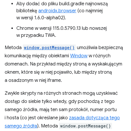
Aby dodać do pliku build.gradle najnowszą
bibliotekę
androidx.browser
(co najmniej
w wersji 1.6.0-alpha02).
Chrome w wersji 115.0.5790.13 lub nowszej
w przypadku TWA.
Metoda
window.postMessage()
umożliwia bezpieczną
komunikację między obiektami
Window
w różnych
domenach. Na przykład między stroną a wyskakującym
oknem, które się w niej pojawiło, lub między stroną
a osadzonym w niej iframe.
Zwykle skrypty na różnych stronach mogą uzyskiwać
dostęp do siebie tylko wtedy, gdy pochodzą z tego
samego źródła, mają ten sam protokół, numer portu
i hosta (co jest określane jako
zasada dotycząca tego
samego źródła
). Metoda
window.postMessage()