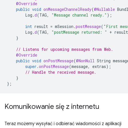
@Override
public
void
onMessageChannelReady
(
@Nullable
Bund
Log
.
d
(
TAG
,
"Message channel ready."
);
int
result
=
mSession
.
postMessage
(
"First mes
Log
.
d
(
TAG
,
"postMessage returned: "
+
result
}
// Listens for upcoming messages from Web.
@Override
public
void
onPostMessage
(
@NonNull
String
messag
super
.
onPostMessage
(
message
,
extras
);
// Handle the received message.
}
};
Komunikowanie się z internetu
Teraz możemy wysyłać i odbierać wiadomości z aplikacji