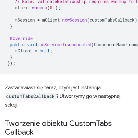
// Note: validateRelationship requires warmup to 
client
.
warmup
(
0
L
);
mSession
=
mClient
.
newSession
(
customTabsCallback
)
}
@Override
public
void
onServiceDisconnected
(
ComponentName
com
mClient
=
null
;
}
});
Zastanawiasz się teraz, czym jest instancja
customTabsCallback
? Utworzymy go w następnej
sekcji.
Tworzenie obiektu Custom
Tabs
Callback