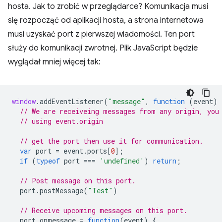
hosta. Jak to zrobić w przeglądarce? Komunikacja musi
się rozpocząć od aplikacji hosta, a strona internetowa
musi uzyskać port z pierwszej wiadomości. Ten port
służy do komunikacji zwrotnej. Plik JavaScript będzie
wyglądał mniej więcej tak:
window
.
addEventListener
(
"message"
,
function
(
event
)
// We are receiveing messages from any origin, you
// using event.origin
// get the port then use it for communication.
var
port
=
event
.
ports
[
0
];
if
(
typeof
port
===
'undefined'
)
return
;
// Post message on this port.
port
.
postMessage
(
"Test"
)
// Receive upcoming messages on this port.
port
.
onmessage
=
function
(
event
)
{