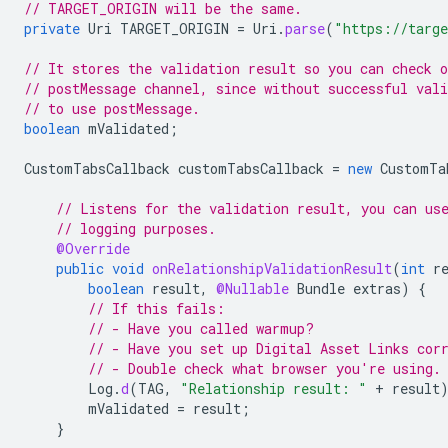
// TARGET_ORIGIN will be the same.
private
Uri
TARGET_ORIGIN
=
Uri
.
parse
(
"https://targe
// It stores the validation result so you can check o
// postMessage channel, since without successful vali
// to use postMessage.
boolean
mValidated
;
CustomTabsCallback
customTabsCallback
=
new
CustomTa
// Listens for the validation result, you can us
// logging purposes.
@Override
public
void
onRelationshipValidationResult
(
int
r
boolean
result
,
@Nullable
Bundle
extras
)
{
// If this fails:
// - Have you called warmup?
// - Have you set up Digital Asset Links cor
// - Double check what browser you're using.
Log
.
d
(
TAG
,
"Relationship result: "
+
result
mValidated
=
result
;
}