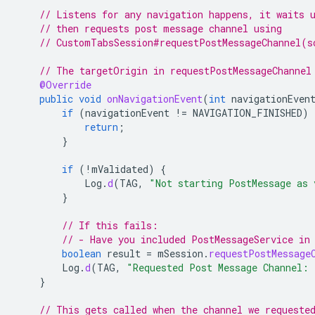
// Listens for any navigation happens, it waits 
// then requests post message channel using
// CustomTabsSession#requestPostMessageChannel(s
// The targetOrigin in requestPostMessageChannel
@Override
public
void
onNavigationEvent
(
int
navigationEven
if
(
navigationEvent
!=
NAVIGATION_FINISHED
)
return
;
}
if
(
!
mValidated
)
{
Log
.
d
(
TAG
,
"Not starting PostMessage as 
}
// If this fails:
// - Have you included PostMessageService in
boolean
result
=
mSession
.
requestPostMessage
Log
.
d
(
TAG
,
"Requested Post Message Channel: 
}
// This gets called when the channel we requeste