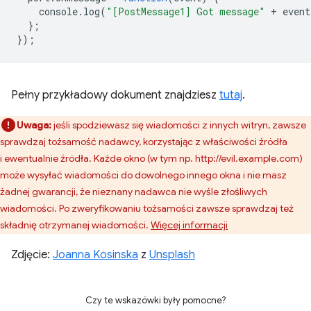
console
.
log
(
"[PostMessage1] Got message"
+
event
};
});
Pełny przykładowy dokument znajdziesz
tutaj
.
Uwaga:
jeśli spodziewasz się wiadomości z innych witryn, zawsze
sprawdzaj tożsamość nadawcy, korzystając z właściwości źródła
i ewentualnie źródła. Każde okno (w tym np. http://evil.example.com)
może wysyłać wiadomości do dowolnego innego okna i nie masz
żadnej gwarancji, że nieznany nadawca nie wyśle złośliwych
wiadomości. Po zweryfikowaniu tożsamości zawsze sprawdzaj też
składnię otrzymanej wiadomości.
Więcej informacji
Zdjęcie:
Joanna Kosinska
z
Unsplash
Czy te wskazówki były pomocne?