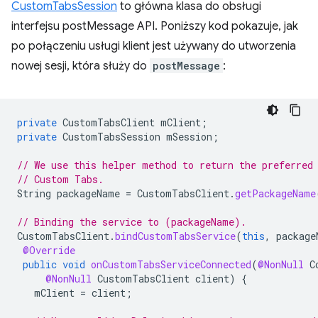
CustomTabsSession
to główna klasa do obsługi
interfejsu postMessage API. Poniższy kod pokazuje, jak
po połączeniu usługi klient jest używany do utworzenia
nowej sesji, która służy do
postMessage
:
private
CustomTabsClient
mClient
;
private
CustomTabsSession
mSession
;
// We use this helper method to return the preferred
// Custom Tabs.
String
packageName
=
CustomTabsClient
.
getPackageName
// Binding the service to (packageName).
CustomTabsClient
.
bindCustomTabsService
(
this
,
package
@Override
public
void
onCustomTabsServiceConnected
(
@NonNull
C
@NonNull
CustomTabsClient
client
)
{
mClient
=
client
;