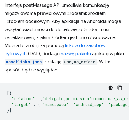
Interfejs postMessage API umożliwia komunikację
między dwoma prawidłowymi źródłami: źródłem
i źródłem docelowym. Aby aplikacja na Androida mogła
wysyłać wiadomości do docelowego źródła, musi
zadeklarować, z jakim źródłem jest ono równoważne.
Można to zrobić za pomocą
linków do zasobów
cyfrowych
(DAL), dodając
nazwę pakietu
aplikacji w pliku
assetlinks.json
z relacją
use_as_origin
. W ten
sposób będzie wyglądać:
[{
"relation"
:
[
"delegate_permission/common.use_as_or
"target"
:
{
"namespace"
:
"android_app"
,
"package
}]