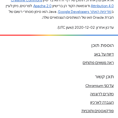
אלא אם צוין אחרת, התוכן של דף זה הוא ברישיון
Creative Commons
Attribution 4.0
ודוגמאות הקוד הן ברישיון
Apache 2.0
. לפרטים, ניתן לעיין
ב
מדיניות האתר Google Developers‏
.‏ Java הוא סימן מסחרי רשום של
חברת Oracle ו/או של השותפים העצמאיים שלה.
עדכון אחרון: 2020-12-02 (שעון UTC).
הוספת תוכן
דיווח על באג
ראה נושאים פתוחים
תוכן קשור
עדכוני Chromium
מקרים לדוגמה
העברה לארכיון
פודקאסטים ותוכניות