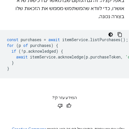
באפליקציה. זה גם המקום שבו מאשרים רכישות שלא
אושרו, כדי לוודא שהמשתמש מממש את הזכאות שלו
בצורה נכונה.
const
purchases
=
await
itemService
.
listPurchases
();
for
(
p
of
purchases
)
{
if
(
!
p
.
acknowledged
)
{
await
itemService
.
acknowledge
(
p
.
purchaseToken
,
'
}
}
המידע עזר לך?