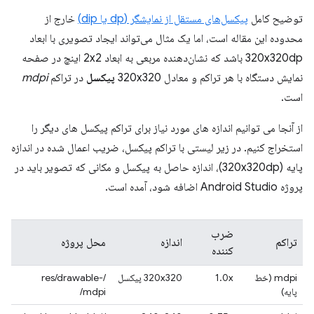
توضیح کامل
پیکسل‌های مستقل از نمایشگر (dp یا dip)
خارج از
محدوده این مقاله است، اما یک مثال می‌تواند ایجاد تصویری با ابعاد
320x320dp باشد که نشان‌دهنده مربعی به ابعاد 2x2 اینچ در صفحه
نمایش دستگاه با هر تراکم و معادل 320x320
پیکسل
در تراکم
mdpi
است.
از آنجا می توانیم اندازه های مورد نیاز برای تراکم پیکسل های دیگر را
استخراج کنیم. در زیر لیستی با تراکم پیکسل، ضریب اعمال شده در اندازه
پایه (320x320dp)، اندازه حاصل به پیکسل و مکانی که تصویر باید در
پروژه Android Studio اضافه شود، آمده است.
ضرب
تراکم
اندازه
محل پروژه
کننده
mdpi (خط
1.0x
320x320 پیکسل
/res/drawable-
پایه)
mdpi/