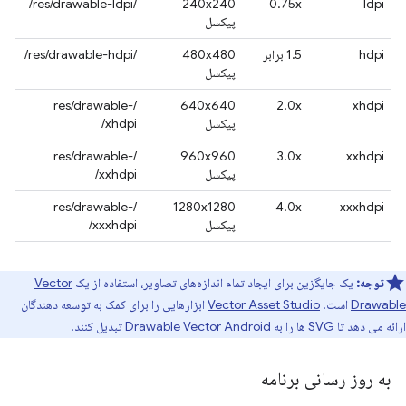
/res/drawable-ldpi/
240x240
0.75x
ldpi
پیکسل
hdpi
1.5 برابر
480x480
/res/drawable-hdpi/
پیکسل
/res/drawable-
640x640
2.0x
xhdpi
پیکسل
xhdpi/
/res/drawable-
960x960
3.0x
xxhdpi
پیکسل
xxhdpi/
/res/drawable-
1280x1280
4.0x
xxxhdpi
پیکسل
xxxhdpi/
توجه:
یک جایگزین برای ایجاد تمام اندازه‌های تصاویر، استفاده از یک
Vector
Drawable
است.
Vector Asset Studio
ابزارهایی را برای کمک به توسعه دهندگان
ارائه می دهد تا SVG ها را به Drawable Vector Android تبدیل کنند.
به روز رسانی برنامه