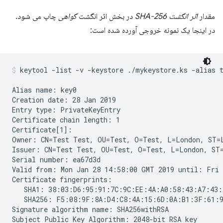
مقدار
اثر انگشت SHA-256
در بخش اثر انگشت
گواهی
چاپ می شود.
در اینجا یک نمونه خروجی آورده شده است:
keytool -list -v -keystore ./mykeystore.ks -alias 
Alias name: key0

Creation date: 28 Jan 2019

Entry type: PrivateKeyEntry

Certificate chain length: 1

Certificate[1]:

Owner: CN=Test Test, OU=Test, O=Test, L=London, ST=L
Issuer: CN=Test Test, OU=Test, O=Test, L=London, ST=
Serial number: ea67d3d

Valid from: Mon Jan 28 14:58:00 GMT 2019 until: Fri 
Certificate fingerprints:

   SHA1: 38:03:D6:95:91:7C:9C:EE:4A:A0:58:43:A7:43:
   SHA256: F5:08:9F:8A:D4:C8:4A:15:6D:0A:B1:3F:61:9
Signature algorithm name: SHA256withRSA

Subject Public Key Algorithm: 2048-bit RSA key
