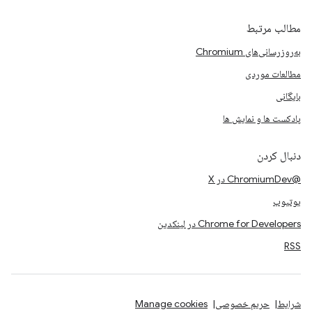
مطالب مرتبط
به‌روزرسانی‌های Chromium
مطالعات موردی
بایگانی
پادکست ها و نمایش ها
دنبال کردن
@ChromiumDev در X
یوتیوب
Chrome for Developers در لینکدین
RSS
شرایط
حریم خصوصی
Manage cookies