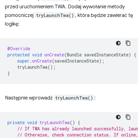
przed uruchomieniem TWA. Dodaj wywołanie metody
pomocniczej
tryLaunchTwa()
, która będzie zawierać tę
logikę:
@Override
protected
void
onCreate
(
Bundle
savedInstanceState
)
{
super
.
onCreate
(
savedInstanceState
);
tryLaunchTwa
();
}
Następnie wprowadź
tryLaunchTwa()
:
private
void
tryLaunchTwa
()
{
// If TWA has already launched successfully, lau
// Otherwise, check connection status. If online