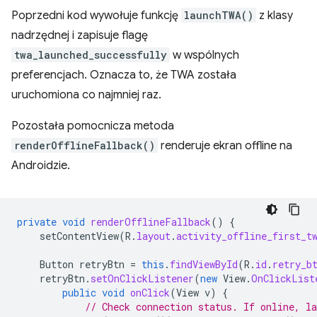
Poprzedni kod wywołuje funkcję
launchTWA()
z klasy
nadrzędnej i zapisuje flagę
twa_launched_successfully
w wspólnych
preferencjach. Oznacza to, że TWA została
uruchomiona co najmniej raz.
Pozostała pomocnicza metoda
renderOfflineFallback()
renderuje ekran offline na
Androidzie.
private
void
renderOfflineFallback
()
{
setContentView
(
R
.
layout
.
activity_offline_first_t
Button
retryBtn
=
this
.
findViewById
(
R
.
id
.
retry_b
retryBtn
.
setOnClickListener
(
new
View
.
OnClickList
public
void
onClick
(
View
v
)
{
// Check connection status. If online, l