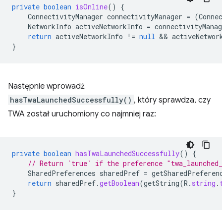
private
boolean
isOnline
()
{
ConnectivityManager
connectivityManager
=
(
Conne
NetworkInfo
activeNetworkInfo
=
connectivityManag
return
activeNetworkInfo
!=
null
 && 
activeNetwor
}
Następnie wprowadź
hasTwaLaunchedSuccessfully()
, który sprawdza, czy
TWA został uruchomiony co najmniej raz:
private
boolean
hasTwaLaunchedSuccessfully
()
{
// Return `true` if the preference "twa_launched
SharedPreferences
sharedPref
=
getSharedPreferen
return
sharedPref
.
getBoolean
(
getString
(
R
.
string
.
}