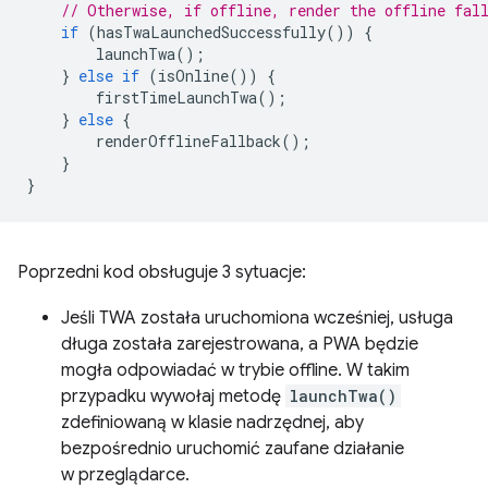
// Otherwise, if offline, render the offline fal
if
(
hasTwaLaunchedSuccessfully
())
{
launchTwa
();
}
else
if
(
isOnline
())
{
firstTimeLaunchTwa
();
}
else
{
renderOfflineFallback
();
}
}
Poprzedni kod obsługuje 3 sytuacje:
Jeśli TWA została uruchomiona wcześniej, usługa
długa została zarejestrowana, a PWA będzie
mogła odpowiadać w trybie offline. W takim
przypadku wywołaj metodę
launchTwa()
zdefiniowaną w klasie nadrzędnej, aby
bezpośrednio uruchomić zaufane działanie
w przeglądarce.