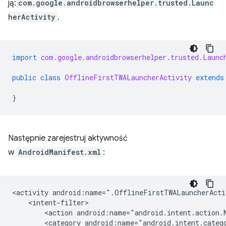
ją:
com.google.androidbrowserhelper.trusted.Launc
herActivity
.
import
com.google.androidbrowserhelper.trusted.Launc
public
class
OfflineFirstTWALauncherActivity
extends
}
Następnie zarejestruj aktywność
w
AndroidManifest.xml
:
<activity
android:name=".OfflineFirstTWALauncherActi
<action
android:name="android.intent.action.
<category
android:name="android.intent.categ