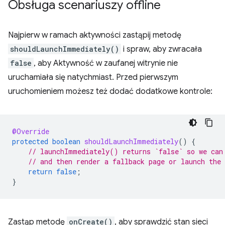
Obsługa scenariuszy offline
Najpierw w ramach aktywności zastąpij metodę
shouldLaunchImmediately()
i spraw, aby zwracała
false
, aby Aktywność w zaufanej witrynie nie
uruchamiała się natychmiast. Przed pierwszym
uruchomieniem możesz też dodać dodatkowe kontrole:
@Override
protected
boolean
shouldLaunchImmediately
()
{
// launchImmediately() returns `false` so we can
// and then render a fallback page or launch the
return
false
;
}
Zastąp metodę
onCreate()
, aby sprawdzić stan sieci