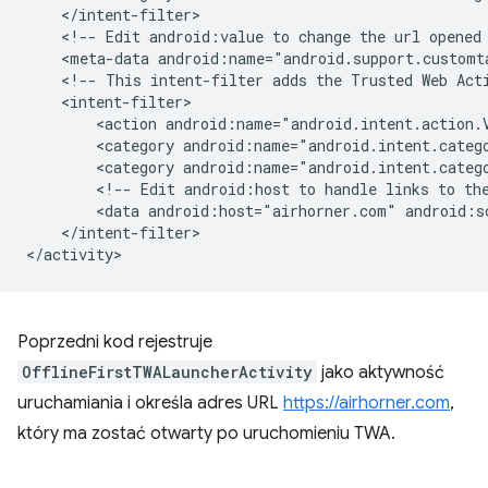
<!--
Edit
android:value
to
change
the
url
opened
<meta-data
android:name="android.support.customt
<!--
This
intent-filter
adds
the
Trusted
Web
Act
<action
android:name="android.intent.action.
<category
android:name="android.intent.categ
<category
android:name="android.intent.categ
<!--
Edit
android:host
to
handle
links
to
th
<data
android:host="airhorner.com"
android:s
</intent-filter>

Poprzedni kod rejestruje
OfflineFirstTWALauncherActivity
jako aktywność
uruchamiania i określa adres URL
https://airhorner.com
,
który ma zostać otwarty po uruchomieniu TWA.