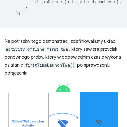
if
(
isOnline
())
firstTimeLaunchTwa
();
}
});
}
Na potrzeby tego demonstracji zdefiniowaliśmy układ
activity_offline_first_twa
, który zawiera przycisk
ponownego próby, który w odpowiednim czasie wykona
działanie
firstTimeLaunchTwa()
po sprawdzeniu
połączenia.