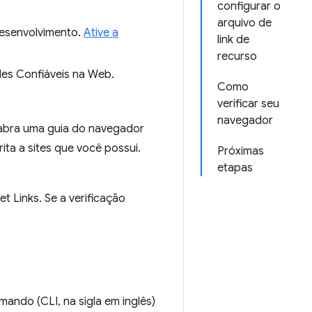
configurar o
arquivo de
esenvolvimento.
Ative a
link de
recurso
des Confiáveis na Web.
Como
verificar seu
navegador
 abra uma guia do navegador
ta a sites que você possui.
Próximas
etapas
t Links. Se a verificação
ando (CLI, na sigla em inglês)