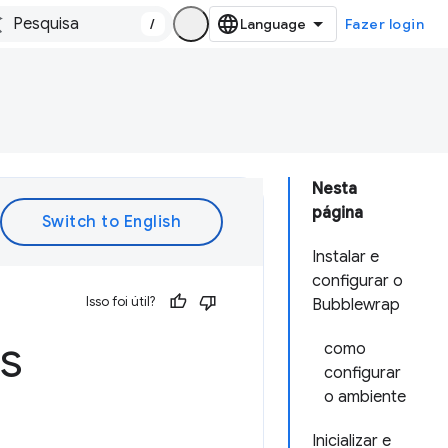
/
Fazer login
Nesta
página
Instalar e
configurar o
Isso foi útil?
Bubblewrap
es
como
configurar
o ambiente
Inicializar e