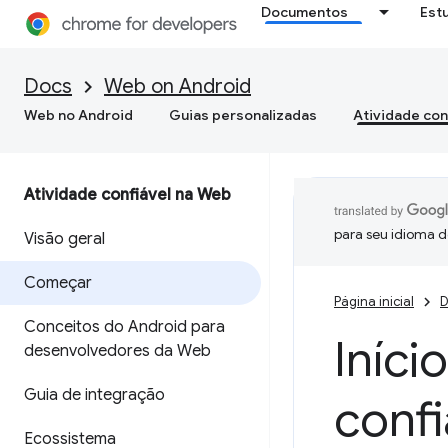
Documentos
Est
Docs
Web on Android
Web no Android
Guias personalizadas
Atividade con
Atividade confiável na Web
para seu idioma d
Visão geral
Começar
Página inicial
D
Conceitos do Android para
Iníci
desenvolvedores da Web
Guia de integração
conf
Ecossistema