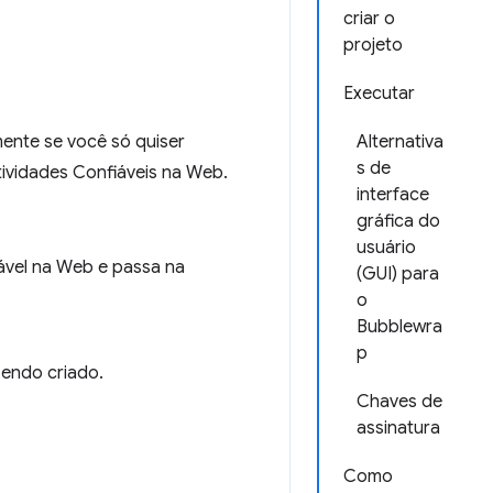
criar o
projeto
Executar
mente se você só quiser
Alternativa
s de
tividades Confiáveis na Web.
interface
gráfica do
usuário
iável na Web e passa na
(GUI) para
o
Bubblewra
p
sendo criado.
Chaves de
assinatura
Como