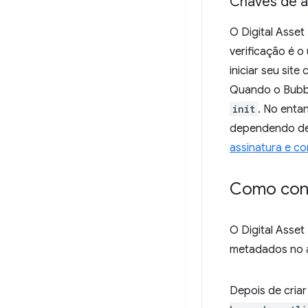
Chaves de a
O Digital Asse
verificação é o
iniciar seu sit
Quando o Bubbl
init
. No enta
dependendo de 
assinatura e c
Como confi
O Digital Asset
metadados no a
Depois de criar