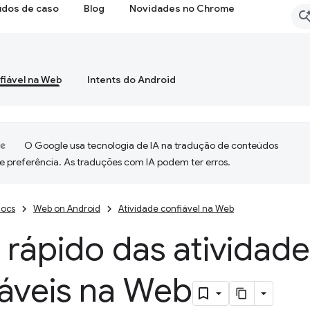
udos de caso
Blog
Novidades no Chrome
fiável na Web
Intents do Android
O Google usa tecnologia de IA na tradução de conteúdos
e preferência. As traduções com IA podem ter erros.
ocs
Web on Android
Atividade confiável na Web
o rápido das atividad
iáveis na Web