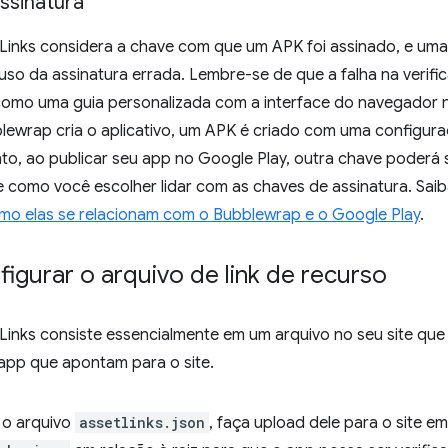
ssinatura
t Links considera a chave com que um APK foi assinado, e um
 uso da assinatura errada. Lembre-se de que a falha na verific
e como uma guia personalizada com a interface do navegador 
ewrap cria o aplicativo, um APK é criado com uma configur
nto, ao publicar seu app no Google Play, outra chave poderá 
como você escolher lidar com as chaves de assinatura. Saib
omo elas se relacionam com o Bubblewrap e o Google Play
.
gurar o arquivo de link de recurso
 Links consiste essencialmente em um arquivo no seu site qu
pp que apontam para o site.
 o arquivo
assetlinks.json
, faça upload dele para o site e