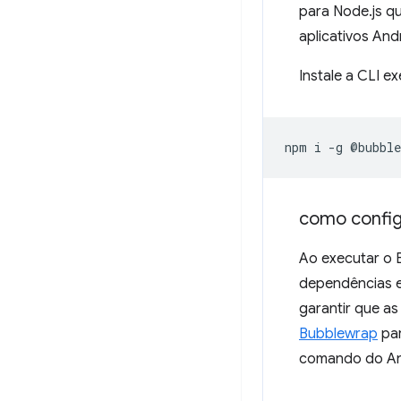
para Node.js q
aplicativos And
Instale a CLI 
npm
i
-g
como config
Ao executar o B
dependências e
garantir que a
Bubblewrap
par
comando do An