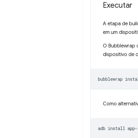
Executar
A etapa de bui
em um disposit
O Bubblewrap of
dispositivo de
bubblewrap
Como alternati
adb
install