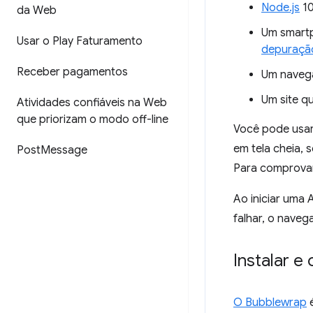
Node.js
10
da Web
Um smartp
Usar o Play Faturamento
depuraçã
Receber pagamentos
Um navega
Um site qu
Atividades confiáveis na Web
que priorizam o modo off-line
Você pode usar
em tela cheia, 
Post
Message
Para comprovar
Ao iniciar uma 
falhar, o nave
Instalar e
O Bubblewrap
é