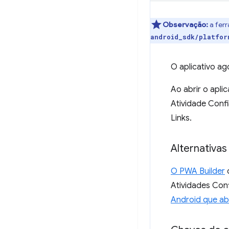
Observação:
a fer
android_sdk/platfor
O aplicativo ago
Ao abrir o apli
Atividade Confi
Links.
Alternativas
O PWA Builder
o
Atividades Con
Android que a