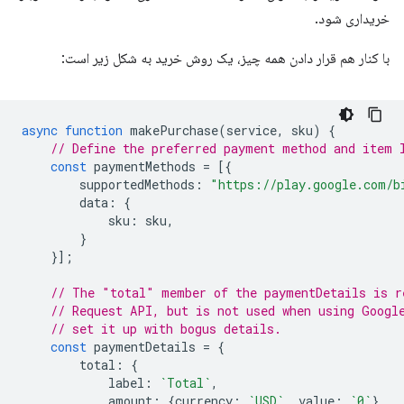
خریداری شود.
با کنار هم قرار دادن همه چیز، یک روش خرید به شکل زیر است:
async
function
makePurchase
(
service
,
sku
)
{
// Define the preferred payment method and item 
const
paymentMethods
=
[{
supportedMethods
:
"https://play.google.com/b
data
:
{
sku
:
sku
,
}
}];
// The "total" member of the paymentDetails is r
// Request API, but is not used when using Googl
// set it up with bogus details.
const
paymentDetails
=
{
total
:
{
label
:
`Total`
,
amount
:
{
currency
:
`USD`
,
value
:
`0`
}