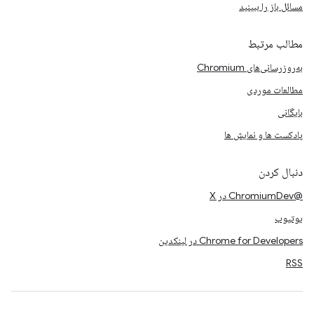
مسائل باز را ببینید
مطالب مرتبط
به‌روزرسانی‌های Chromium
مطالعات موردی
بایگانی
پادکست ها و نمایش ها
دنبال کردن
@ChromiumDev در X
یوتیوب
Chrome for Developers در لینکدین
RSS