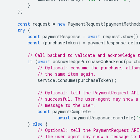
}
};
const
request
=
new
PaymentRequest
(
paymentMethod
try
{
const
paymentResponse
=
await
request
.
show
()
const
{
purchaseToken
}
=
paymentResponse
.
deta
// Call backend to validate and acknowledge t
if
(
await
acknowledgePurchaseOnBackend
(
purch
// Optional: consume the purchase, allow
// the same item again.
service
.
consume
(
purchaseToken
);
// Optional: tell the PaymentRequest API
// successful. The user-agent may show a
// message to the user.
const
paymentComplete
=
await
paymentResponse
.
complete
(
'
}
else
{
// Optional: tell the PaymentRequest API
// The user agent may show a message to 