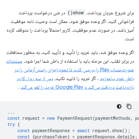
برای شروع جریان پرداخت،
show()
در شی درخواست پرداخت
فراخوانی کنید. اگر وعده موفق شود، ممکن است وصیت نامه موفقیت
آمیز باشد. در صورت عدم موفقیت، کاربر احتمالاً پرداخت را متوقف کرده
است.
اگر وعده موفق شد، باید خرید را تأیید و تأیید کنید. به منظور محافظت
در برابر تقلب، این مرحله باید با استفاده از باطن شما اجرا شود.
مستندات
صورت‌حساب Play را بررسی کنید تا نحوه اجرای راستی‌آزمایی را در
باطن خود بیاموزید
. اگر خرید را تایید نکنید،
پس از سه روز، کاربر
بازپرداخت دریافت می‌کند و Google Play خرید را لغو می‌کند
.
...
const
request
=
new
PaymentRequest
(
paymentMethods
,
p
try
{
const
paymentResponse
=
await
request
.
show
();
const
{
purchaseToken
}
=
paymentResponse
.
details
;