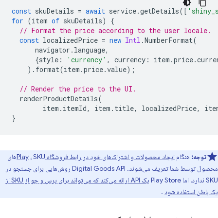
const
skuDetails
=
await
service
.
getDetails
([
'shiny_
for
(
item
of
skuDetails
)
{
// Format the price according to the user locale.
const
localizedPrice
=
new
Intl
.
NumberFormat
(
navigator
.
language
,
{
style
:
'currency'
,
currency
:
item
.
price
.
curre
).
format
(
item
.
price
.
value
);
// Render the price to the UI.
renderProductDetails
(
item
.
itemId
,
item
.
title
,
localizedPrice
,
ite
}
توجه:
هنگام
ایجاد محصولات و اشتراک‌های خود در رابط فروشگاه Play
، SKUهای
محصول توسط شما تعریف می‌شوند. Digital Goods API روش‌هایی برای جستجو در
SKU ندارد، اما Play Store
یک API ارائه می‌کند که می‌تواند برای پرس و جو از SKU از
یک باطن استفاده شود
.