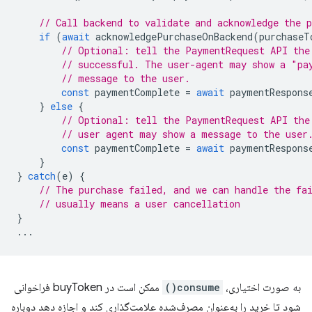
// Call backend to validate and acknowledge the p
if
(
await
acknowledgePurchaseOnBackend
(
purchaseT
// Optional: tell the PaymentRequest API the
// successful. The user-agent may show a "pa
// message to the user.
const
paymentComplete
=
await
paymentRespons
}
else
{
// Optional: tell the PaymentRequest API the
// user agent may show a message to the user
const
paymentComplete
=
await
paymentRespons
}
}
catch
(
e
)
{
// The purchase failed, and we can handle the fa
// usually means a user cancellation
}
...
به صورت اختیاری،
consume()
ممکن است در buyToken فراخوانی
شود تا خرید را به‌عنوان مصرف‌شده علامت‌گذاری کند و اجازه دهد دوباره