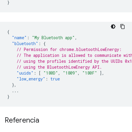
}
{
"name"
:
"My Bluetooth app"
,
"bluetooth"
:
{
// Permission for chrome.bluetoothLowEnergy:
// The application is allowed to communicate wit
// using the profiles identified by the UUIDs 0x
// using the BluetoothLowEnergy API.
"uuids"
:
[
"180D"
,
"1809"
,
"180F"
],
"low_energy"
:
true
},
...
}
Referencia