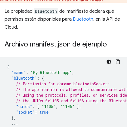
La propiedad
bluetooth
del manifiesto declara qué
permisos están disponibles para
Bluetooth
. en la API de
Cloud.
Archivo manifest
.
json de ejemplo
{
"name"
:
"My Bluetooth app"
,
"bluetooth"
:
{
// Permission for chrome.bluetoothSocket:
// The application is allowed to communicate wit
// using the protocols, profiles, or services ide
// the UUIDs 0x1105 and 0x1106 using the Bluetoo
"uuids"
:
[
"1105"
,
"1106"
],
"socket"
:
true
},
...