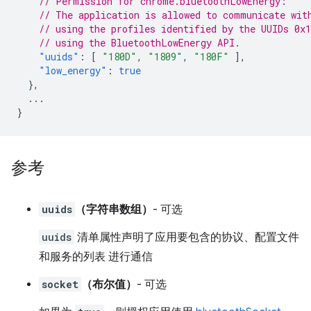
// Permission for chrome.bluetoothLowEnergy:
// The application is allowed to communicate wit
// using the profiles identified by the UUIDs 0x
// using the BluetoothLowEnergy API.
"uuids"
:
[
"180D"
,
"1809"
,
"180F"
],
"low_energy"
:
true
},
...
}
参考
uuids
（字符串数组）
- 可选
uuids
清单属性声明了应用要包含的协议、配置文件
和服务的列表 进行通信
socket
（布尔值）
- 可选