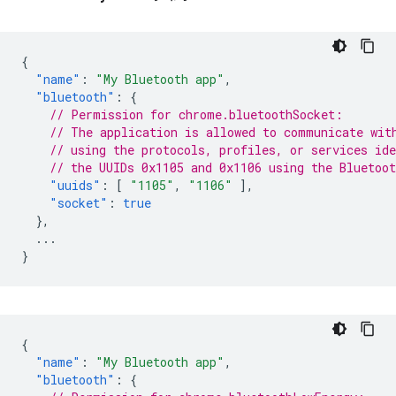
{
"name"
:
"My Bluetooth app"
,
"bluetooth"
:
{
// Permission for chrome.bluetoothSocket:
// The application is allowed to communicate wit
// using the protocols, profiles, or services ide
// the UUIDs 0x1105 and 0x1106 using the Bluetoo
"uuids"
:
[
"1105"
,
"1106"
],
"socket"
:
true
},
...
}
{
"name"
:
"My Bluetooth app"
,
"bluetooth"
:
{