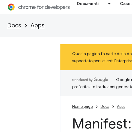
Documenti
Case 
Docs
Apps
Questa pagina fa parte della do
supportato per i clienti Enterpr
Google u
preferita. Le traduzioni generat
Home page
Docs
Apps
Manifest: