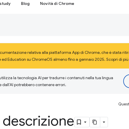
study
Blog
Novità di Chrome
cumentazione relativa alla piattaforma App di Chrome, che è stata riti
ise ed Education su ChromeOS almeno fino a gennaio 2025. Scopri di più
tilizza la tecnologia AI per tradurre i contenuti nella tua lingua
e dall'AI potrebbero contenere errori.
Questa
 descrizione