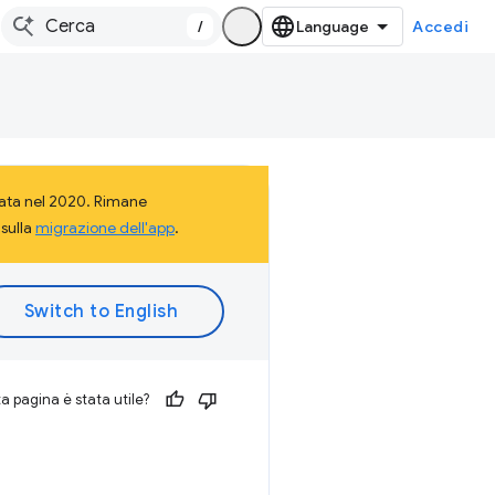
/
Accedi
rata nel 2020. Rimane
 sulla
migrazione dell'app
.
 pagina è stata utile?