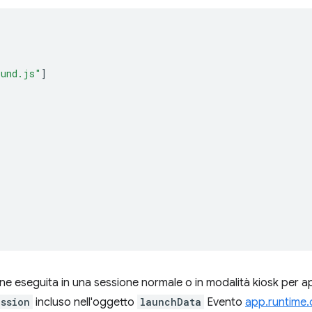
ound.js"
]
ne eseguita in una sessione normale o in modalità kiosk per ap
ession
incluso nell'oggetto
launchData
Evento
app.runtime