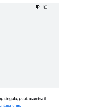
p singola, puoi: esamina il
.onLaunched
.