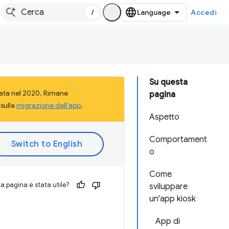
/
Accedi
Su questa
rata nel 2020. Rimane
pagina
 sulla
migrazione dell'app
.
Aspetto
Comportament
o
Come
 pagina è stata utile?
sviluppare
un'app kiosk
App di