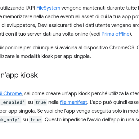
 utilizzando l'API
FileSystem
vengono mantenuti durante tutte l
e memorizzare nella cache eventuali asset di cui la tua app 
tà di sviluppatore, Devi assicurarti che i dati utente vengano a
ati con il tuo server dati una volta online (vedi
Prima offline
).
è disponibile per chiunque si avvicina al dispositivo ChromeOS. 
lizzare la modalità kiosk per app singola.
n'app kiosk
di Chrome
, sai come creare un'app kiosk perché utilizza la st
k_enabled"
su
true
nella
file manifest
. L'app può quindi esse
per app singola. Se vuoi che l'app venga eseguita solo in moda
sk_only"
su
true
. Questo impedisce l'avvio dell'app in una