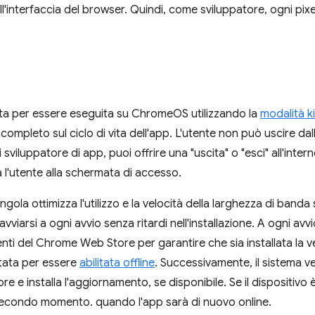
dell'interfaccia del browser. Quindi, come sviluppatore, ogni pi
ata per essere eseguita su ChromeOS utilizzando la
modalità k
completo sul ciclo di vita dell'app. L'utente non può uscire dal
 di sviluppatore di app, puoi offrire una "uscita" o "esci" all'int
a l'utente alla schermata di accesso.
gola ottimizza l'utilizzo e la velocità della larghezza di banda
iarsi a ogni avvio senza ritardi nell'installazione. A ogni avvio
nti del Chrome Web Store per garantire che sia installata la v
tata per essere
abilitata offline
. Successivamente, il sistema ve
e e installa l'aggiornamento, se disponibile. Se il dispositivo 
econdo momento. quando l'app sarà di nuovo online.