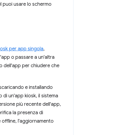
xel puoi usare lo schermo
iosk per app singola
,
l'app o passare a un'altra
erno dell'app per chiudere che
 scaricando e installando
 di un'app kiosk, il sistema
ersione più recente dell'app,
rifica la presenza di
è offline, l'aggiornamento