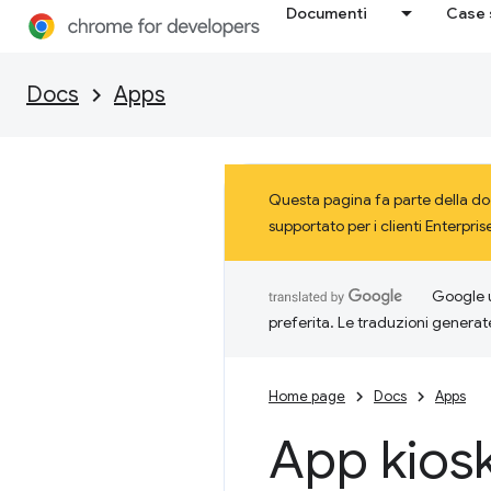
Documenti
Case 
Docs
Apps
Questa pagina fa parte della do
supportato per i clienti Enterpr
Google u
preferita. Le traduzioni generat
Home page
Docs
Apps
App kios