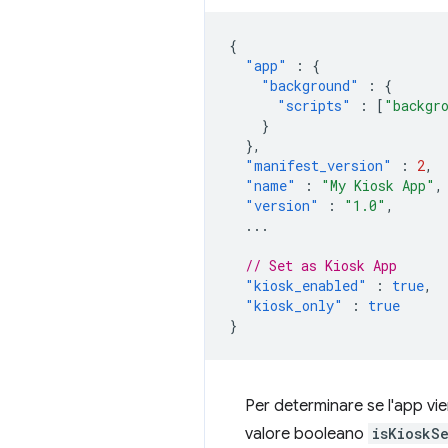
{
"app"
:
{
"background"
:
{
"scripts"
:
[
"backgr
}
},
"manifest_version"
:
2
,
"name"
:
"My Kiosk App"
,
"version"
:
"1.0"
,
...
// Set as Kiosk App
"kiosk_enabled"
:
true
,
"kiosk_only"
:
true
}
Per determinare se l'app vie
valore booleano
isKioskS