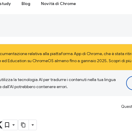
study
Blog
Novità di Chrome
cumentazione relativa alla piattaforma App di Chrome, che è stata riti
ise ed Education su ChromeOS almeno fino a gennaio 2025. Scopri di più
tilizza la tecnologia AI per tradurre i contenuti nella tua lingua
e dall'AI potrebbero contenere errori.
Questa
k